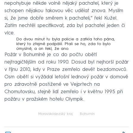
nepohybuje někde volně nějaký pachatel, který je
schopen nějakou takovou věc udělat znova. Myslím
si, že jsme dobře směrem k pachateli,“ řekl Kužel.
Zatím nechtěl specifikovat, zda byl pachatel jeden či
více.
Do dvou minut tu byla policie a zatkla toho pána,
který to zřejmě podpálil. Ptali se ho, zda to bylo
úmyslně, a on řekl, že ano.
Požár v Bohumíně je co do počtu obětí
nejtragičtějším od roku 1990. Dosud byl nejhorší požár
v říjnu 2010, kdy v Praze zemřelo devět bezdomovců.
Osm obětí si vyžádal letošní lednový požár v domově
pro zdravotně postižené ve Vejprtech na
Chomutovsku, stejně lidí zemřelo i v květnu 1995 při
požáru v pražském hotelu Olympik.
Moravskoslezský kraj
Bohumín