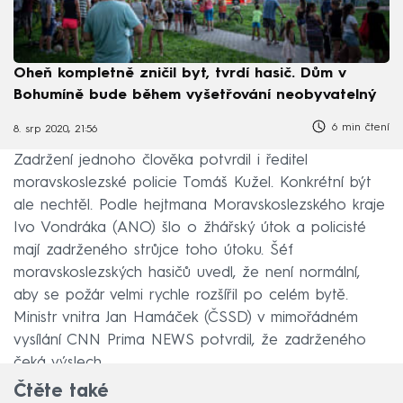
Oheň kompletně zničil byt, tvrdí hasič. Dům v
Bohumíně bude během vyšetřování neobyvatelný
6 min čtení
8. srp 2020, 21:56
Zadržení jednoho člověka potvrdil i ředitel
moravskoslezské policie Tomáš Kužel. Konkrétní být
ale nechtěl. Podle hejtmana Moravskoslezského kraje
Ivo Vondráka (ANO) šlo o žhářský útok a policisté
mají zadrženého strůjce toho útoku. Šéf
moravskoslezských hasičů uvedl, že není normální,
aby se požár velmi rychle rozšířil po celém bytě.
Ministr vnitra Jan Hamáček (ČSSD) v mimořádném
vysílání CNN Prima NEWS potvrdil, že zadrženého
čeká výslech.
Čtěte také