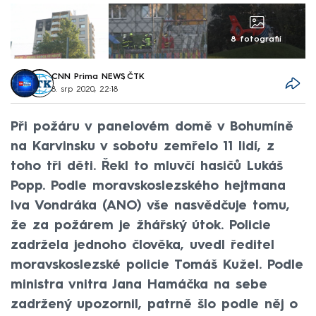
8 fotografií
CNN Prima NEWS
,
ČTK
8. srp 2020, 22:18
Při požáru v panelovém domě v Bohumíně
na Karvinsku v sobotu zemřelo 11 lidí, z
toho tři děti. Řekl to mluvčí hasičů Lukáš
Popp. Podle moravskoslezského hejtmana
Iva Vondráka (ANO) vše nasvědčuje tomu,
že za požárem je žhářský útok. Policie
zadržela jednoho člověka, uvedl ředitel
moravskoslezské policie Tomáš Kužel. Podle
ministra vnitra Jana Hamáčka na sebe
zadržený upozornil, patrně šlo podle něj o