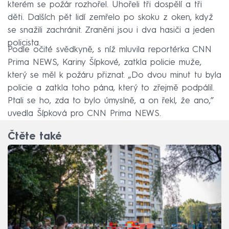
kterém se požár rozhořel. Uhořeli tři dospělí a tři
děti. Dalších pět lidí zemřelo po skoku z oken, když
se snažili zachránit. Zraněni jsou i dva hasiči a jeden
policista.
Podle očité svědkyně, s níž mluvila reportérka CNN
Prima NEWS, Kariny Šípkové, zatkla policie muže,
který se měl k požáru přiznat. „Do dvou minut tu byla
policie a zatkla toho pána, který to zřejmě podpálil.
Ptali se ho, zda to bylo úmyslně, a on řekl, že ano,”
uvedla Šípková pro CNN Prima NEWS.
Čtěte také