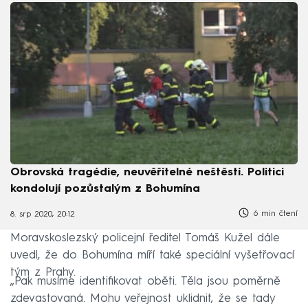
Obrovská tragédie, neuvěřitelné neštěstí. Politici
kondolují pozůstalým z Bohumína
6 min čtení
8. srp 2020, 20:12
Moravskoslezský policejní ředitel Tomáš Kužel dále
uvedl, že do Bohumína míří také speciální vyšetřovací
tým z Prahy.
„Pak musíme identifikovat oběti. Těla jsou poměrně
zdevastovaná. Mohu veřejnost uklidnit, že se tady