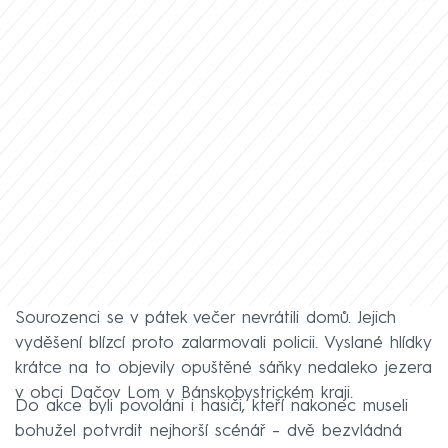
Sourozenci se v pátek večer nevrátili domů. Jejich
vyděšení blízcí proto zalarmovali policii. Vyslané hlídky
krátce na to objevily opuštěné sáňky nedaleko jezera
v obci Dačov Lom v Bánskobystrickém kraji.
Do akce byli povoláni i hasiči, kteří nakonec museli
bohužel potvrdit nejhorší scénář – dvě bezvládná