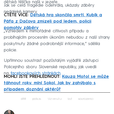
dětská tělíčka našli v jezeře.
Jak se celá tragédie odehrála, ukázaly záběry
nedaleké kamery.
ČTĚTE VÍCE:
Dětská hra skončila smrtí. Kubík a
Páťa z Dačova zmizeli pod ledem, policii
pomohly záběry
„Vzhledem k mimořádné citlivosti případu a
probíhajícím procesním úkonům nebudou z naší strany
poskytnuty žádné podrobnější informace,“ sdělila
policie.
Upřímnou soustrast pozůstalým vyjádřili zástupci
Policejního sboru Slovenské republiky, jak uvedli
na
facebookových stránkách
.
MOHLI JSTE PŘEHLÉDNOUT:
Kauza Motol se může
táhnout roky, míní Sokol. Jak by zahýbalo s
případem doznání aktérů?
Failed to fetch
dítě
policie
Slovensko
led
sourozenci