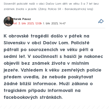
Slovenští policisté našli v obci Dačov Lom děti ve věku 5 a 7 let bez
známek života v jezeře.
Zdroj: Polícia SR - Banskobystrický kraj
Marek Pausz
Akt. 3. bře 2025, 12:08
• 1. bře 2025, 14:47
K obrovské tragédii došlo v pátek na
Slovensku v obci Dačov Lom. Policisté
pátrali po sourozencích ve věku pěti a
sedmi let. V součinnosti s hasiči je nakonec
objevili bez známek života v místním
jezeře. Vzhledem k věku zemřelých policie
předem uvedla, že nebude poskytovat
žádné bližší informace. Muži zákona o
tragickém případu informovali na
facebookových stránkách.