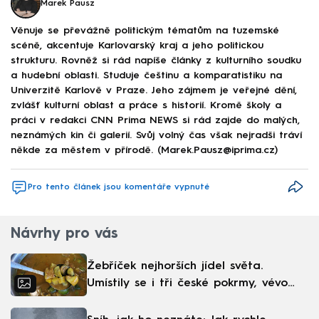
Marek Pausz
Věnuje se převážně politickým tématům na tuzemské
scéně, akcentuje Karlovarský kraj a jeho politickou
strukturu. Rovněž si rád napíše články z kulturního soudku
a hudební oblasti. Studuje češtinu a komparatistiku na
Univerzitě Karlově v Praze. Jeho zájmem je veřejné dění,
zvlášť kulturní oblast a práce s historií. Kromě školy a
práci v redakci CNN Prima NEWS si rád zajde do malých,
neznámých kin či galerií. Svůj volný čas však nejradši tráví
někde za městem v přírodě. (Marek.Pausz@iprima.cz)
Pro tento článek jsou komentáře vypnuté
Návrhy pro vás
Žebříček nejhorších jídel světa.
Umístily se i tři české pokrmy, vévodí
skandinávská kuchyně