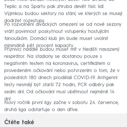
Teplic a na Spartu pak zhruba devět tisíc lidí.
Výjimkou budou sektory na stání, ve kterých se musejí
dodržet rozestupy.
Po rozvolnění diváckých omezení se od nové sezony
vrátí povinnost poskytnout vstupenky hostujícím
fanouškům. Domácí klub jim bude muset uvolnit
minimálně pět procent kapacity.
Příznivci nadále budou muset mít v hledišti nasazený
respirátor. Na stadiony se dostanou pouze s
negativním testem na koronavirus, certifikátem o
provedeném očkování nebo potvrzením o tom, že v
posledních 180 dnech prodělali COVID-19. Antigenní
testy nesmějí být starší 72 hodin, PCR odběry pak
sedm dní. Od očkování musí uběhnout nejméně 14
dní.
Nový ročník první ligy začne v sobotu 24. července,
druhá liga odstartuje o den dříve.
Čtěte také