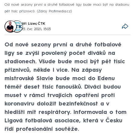
Od nové sezony první a druhé fotbalové ligy bude moci být na stadionu
pět tisíc příznivců.
Zdroj: Profimedia.cz
Jiří Lizec
,
ČTK
15. čvc 2021, 15:03
Od nové sezony první a druhé fotbalové
ligy se zvýší povolený počet diváků na
stadionech. Všude bude moci být pět tisíc
příznivců, někde i více. Na zápasy
mistrovské Slavie bude moci do Edenu
téměř deset tisíc fanoušků. Diváci budou
muset v rámci trvajících opatření proti
koronaviru doložit bezinfekčnost a v
hledišti mít respirátory. Informovala o tom
Ligová fotbalová asociace, která v Česku
řídí profesionální soutěže.