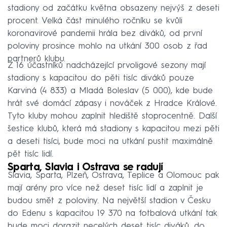
stadiony od začátku května obsazeny nejvýš z deseti
procent. Velká část minulého ročníku se kvůli
koronavirové pandemii hrála bez diváků, od první
poloviny prosince mohlo na utkání 300 osob z řad
partnerů klubu.
Z 16 účastníků nadcházející prvoligové sezony mají
stadiony s kapacitou do pěti tisíc diváků pouze
Karviná (4 833) a Mladá Boleslav (5 000), kde bude
hrát své domácí zápasy i nováček z Hradce Králové.
Tyto kluby mohou zaplnit hlediště stoprocentně. Další
šestice klubů, která má stadiony s kapacitou mezi pěti
a deseti tisíci, bude moci na utkání pustit maximálně
pět tisíc lidí.
Sparta, Slavia i Ostrava se radují
Slavia, Sparta, Plzeň, Ostrava, Teplice a Olomouc pak
mají arény pro více než deset tisíc lidí a zaplnit je
budou smět z poloviny. Na největší stadion v Česku
do Edenu s kapacitou 19 370 na fotbalová utkání tak
bude moci dorazit necelých deset tisíc diváků, do