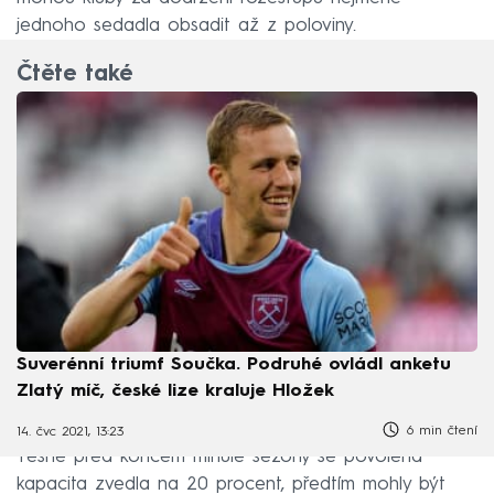
jednoho sedadla obsadit až z poloviny.
Čtěte také
Suverénní triumf Součka. Podruhé ovládl anketu
Zlatý míč, české lize kraluje Hložek
6 min čtení
14. čvc 2021, 13:23
Těsně před koncem minulé sezony se povolená
kapacita zvedla na 20 procent, předtím mohly být