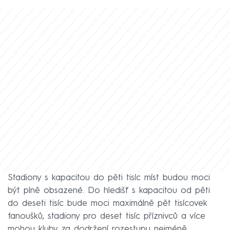
Stadiony s kapacitou do pěti tisíc míst budou moci
být plně obsazené. Do hledišť s kapacitou od pěti
do deseti tisíc bude moci maximálně pět tisícovek
fanoušků, stadiony pro deset tisíc příznivců a více
mohou kluby za dodržení rozestupu nejméně