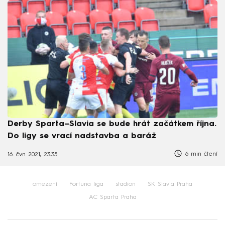
Derby Sparta–Slavia se bude hrát začátkem října.
Do ligy se vrací nadstavba a baráž
6 min čtení
16. čvn 2021, 23:35
omezení
Fortuna liga
stadion
SK Slavia Praha
AC Sparta Praha