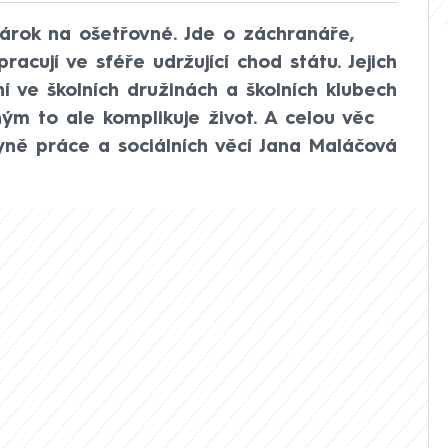
 nárok na ošetřovné. Jde o záchranáře,
 pracují ve sféře udržující chod státu. Jejich
ání ve školních družinách a školních klubech
hým to ale komplikuje život. A celou věc
yně práce a sociálních věcí Jana Maláčová