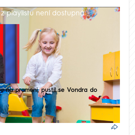
 playlistu není dostupná.
V
u na prameni, pustil se Vondra do
Prima
odve