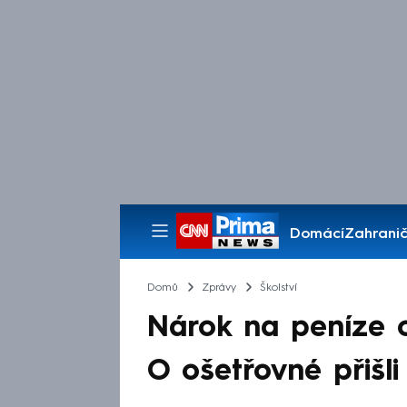
Domácí
Zahranič
Pořady
Domů
Zprávy
Školství
Nárok na peníze od 
O ošetřovné přišli 