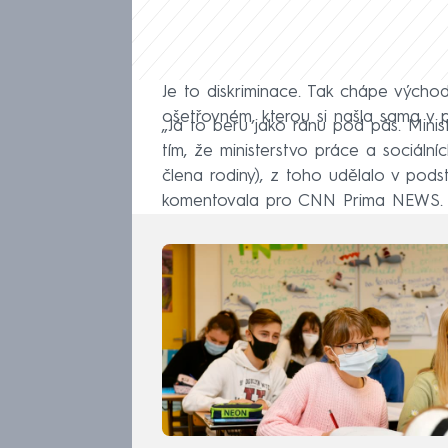
Je to diskriminace. Tak chápe vých
ošetřovném, kterou si našla sama v 
„Já to beru jako ránu pod pás. Minis
tím, že ministerstvo práce a sociáln
člena rodiny), z toho udělalo v pods
komentovala pro CNN Prima NEWS.