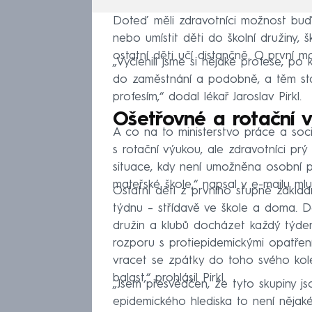
Doteď měli zdravotníci možnost buď
nebo umístit děti do školní družiny, 
ostatní děti učí distančně. O první mo
„Vyčlenili jsme si nějaké profese, p
do zaměstnání a podobně, a těm sta
profesím,“ dodal lékař Jaroslav Pirkl.
Ošetřovné a rotační 
A co na to ministerstvo práce a soci
s rotační výukou, ale zdravotníci prý
situace, kdy není umožněna osobní př
mateřské škole,“ napsal v e-mailu mlu
Ostatní děti z prvního stupně základ
týdnu – střídavě ve škole a doma. Dě
družin a klubů docházet každý týden
rozporu s protiepidemickými opatření
vracet se zpátky do toho svého kole
balast,“ prohlásil Pirkl.
„Jsem přesvědčen, že tyto skupiny js
epidemického hlediska to není nějaké 