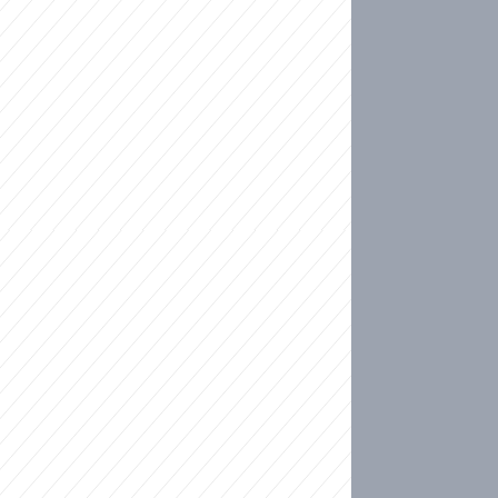
ideo
 přinese další krok Sparty v boji o LM. Fanoušci
tu v Lyonu