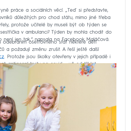
tryně práce a sociálních věcí. „Teď si představte,
ovníků důležitých pro chod státu, mimo jiné třeba
evřely, protože učitelé by museli být ob týden se
estřička v ambulanci? Týden by mohla chodit do
o není jen tak,“ napsala na Facebook Maláčová.
ch odebráním ošetřovného stát některé děti
čů a požadují změnu zrušit. A řeší ještě další
cz
. Protože jsou školky otevřeny v jejich případě i
at antigenní testy na covid – už od tří let.