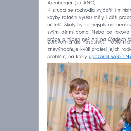
Arenberger (za ANO).
K situaci se rozhodla vyjádřit i minis
kdyby rotační výuku měly i děti prac
učitelů. Školy by se nejspíš ani neot
svými dětmi doma. Nebo co taková s
práce a týden ne? Ani na úřadech t
Zdravotníci ale nesouhlasí. Podle ni
znevýhodňuje kvůli profesi jejich rodi
problém, na který
upozornil web TN.
pro mladší děti, musí i ony podstupov