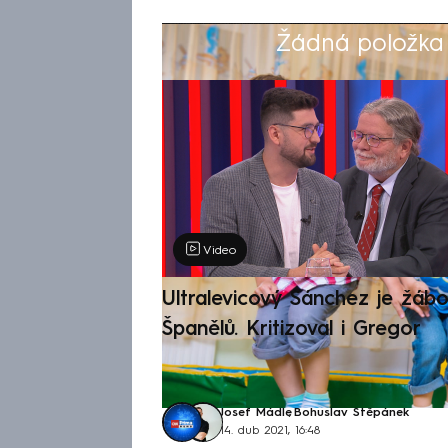
Žádná položka z
Výběr redakce
Video
Ultralevicový Sánchez je žábo
Španělů. Kritizoval i Gregor
Josef Mádle
,
Bohuslav Štěpánek
14. dub 2021, 16:48