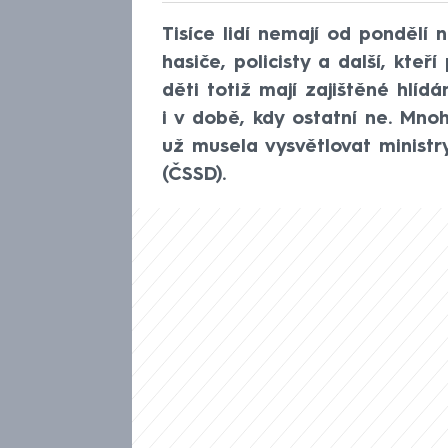
Tisíce lidí nemají od pondělí
hasiče, policisty a další, kteří
děti totiž mají zajištěné hlíd
i v době, kdy ostatní ne. Mno
už musela vysvětlovat ministr
(ČSSD).