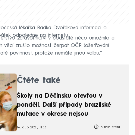
odočeská lékařka Radka Dvořáková informaci o
pátek odpoledne na internetu.
terstvo zdravotnictví v podstatě něco umožnilo a
ích věcí zrušilo možnost čerpat OČR (ošetřování
tatě povinnost, protože nemáte jinou volbu,“
Čtěte také
Školy na Děčínsku otevřou v
pondělí. Další případy brazilské
mutace v okrese nejsou
6 min čtení
14. dub 2021, 11:53