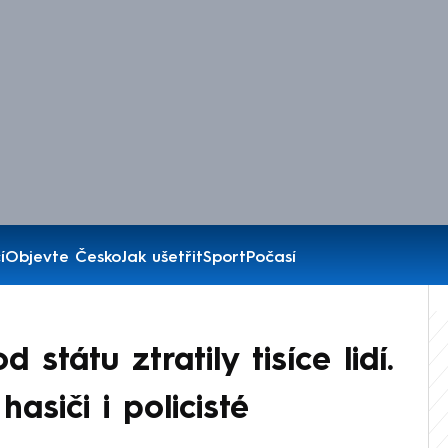
í
Objevte Česko
Jak ušetřit
Sport
Počasí
státu ztratily tisíce lidí.
hasiči i policisté