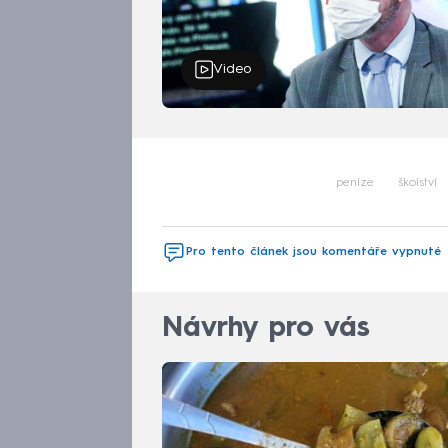
Video
peníze
školství
Pro tento článek jsou komentáře vypnuté
Návrhy pro vás