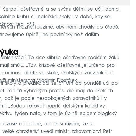
 čerpat ošetřovné a se svými dětmi se učit doma,
školního klubu či mateřské školy i v době, kdy se
žnost teď přišli.
o kterých hrozně toužíme, aby nám chodily do úřadů,
novujeme úplně jiné podmínky než dalším
výuka
álních věcí? To sice slibuje ošetřovné rodičům žáků
 mají smůlu. „Tzv. krizové ošetřovné je určeno pro
ítomnost dítěte ve škole, školských zařízeních a
včí ministerstva Vladimír Dostálek.
ní školy a předškoláci se přitom od pondělí učí po
ti rodičů vybraných profesí ale mají do školních
, což je podle nespokojených zdravotníků i v
mi. „Budou rotovat napříč dětskými kolektivy,
ktivu týden nato, v tom je úplně epidemiologický
ou zase oddělené, a pak si myslím, že z
velké ohrožení,“ uvedl ministr zdravotnictví Petr