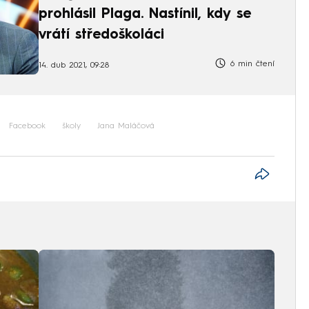
prohlásil Plaga. Nastínil, kdy se
vrátí středoškoláci
6 min čtení
14. dub 2021, 09:28
Facebook
školy
Jana Maláčová