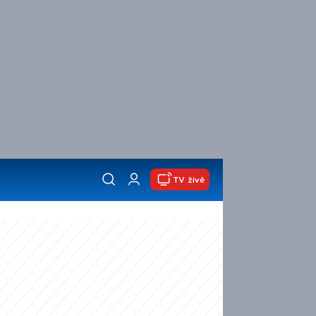
TV živě