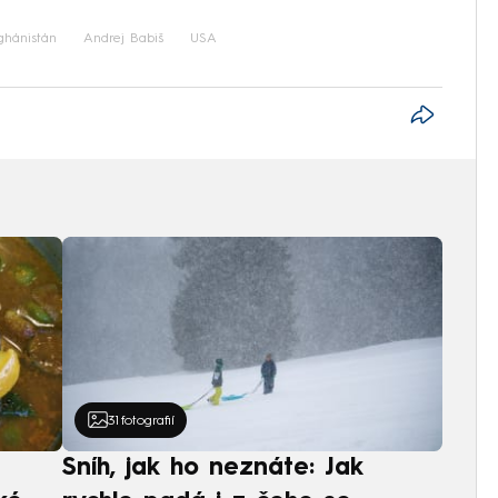
ghánistán
Andrej Babiš
USA
31
fotografií
Sníh, jak ho neznáte: Jak