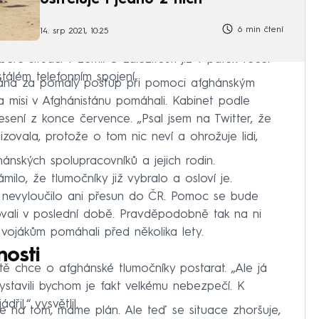
6 min čtení
14. srp 2021, 10:25
re situaci v zemi. O záležitosti již v pátek večer
tálém telefonním spojení.
ována za pomalý postup při pomoci afghánským
a misi v Afghánistánu pomáhali. Kabinet podle
sení z konce července. „Psal jsem na Twitter, že
zovala, protože o tom nic neví a ohrožuje lidi,
ánských spolupracovníků a jejich rodin.
ilo, že tlumočníky již vybralo a osloví je.
, nevyloučilo ani přesun do ČR. Pomoc se bude
covali v poslední době. Pravděpodobně tak na ni
vojákům pomáhali před několika lety.
nosti
itě chce o afghánské tlumočníky postarat. „Ale já
ystavili bychom je fakt velkému nebezpečí. K
il,“ vysvětlil.
e na tom, máme plán. Ale teď se situace zhoršuje,