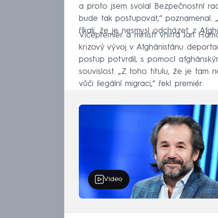
a proto jsem svolal Bezpečnostní rad
bude tak postupovat,“ poznamenal. „
říkali, že je nesmysl odcházet z Afg
Vicepremiér a ministr vnitra Jan Ham
krizový vývoj v Afghánistánu deport
postup potvrdil, s pomocí afghánsk
souvislost. „Z toho titulu, že je tam 
vůči ilegální migraci,“ řekl premiér.
Video