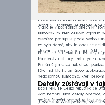
Podle Babiše bezpečnostní rada probe
jednal s Kulhánkem, se kterým je ve s
Vláda je v posledních dnech kritiz
tlumočníkům, kteří českým vojákům n
premiéra postupuje podle svého usne
by bylo dobré, aby to opozice nekriti
kterým my chceme pomoci,“ řekl.
Pomoc se má týkat asi dvacítky afgh
Ministerstvo obrany tento týden oznám
Primárně jim chce nabídnout peníze
týkat lidí, kteří s armádou spolupra
nedosáhnou tlumočníci, kteří českým 
Detaily zůstávají v taj
Babiš řekl, že Česká republika se urč
vám nemohu říkat detaily operace, v
možné finanční pomoci se také nevyjádř
„Chceme se o ně postarat, pracujem