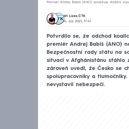
Premiér Andrej Babiš (ANO) považuje stažení voj
Jiří Lizec
,
ČTK
14. srp 2021, 17:41
Potvrdilo se, že odchod koali
premiér Andrej Babiš (ANO) na
Bezpečnostní rady státu na sob
situaci v Afghánistánu stáhlo
zároveň uvedl, že Česko se c
spolupracovníky a tlumočníky.
nevystavil nebezpečí.