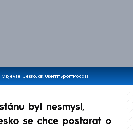
í
Objevte Česko
Jak ušetřit
Sport
Počasí
tánu byl nesmysl,
Česko se chce postarat o