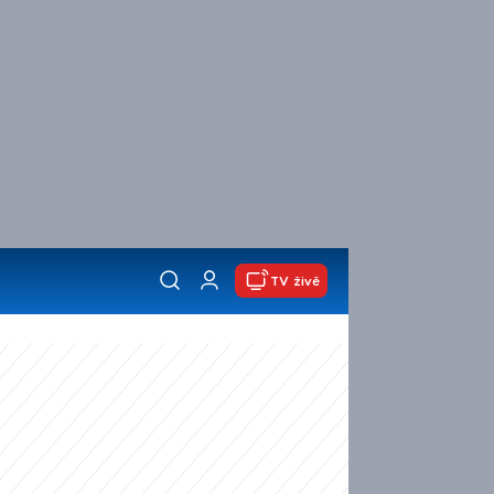
TV živě