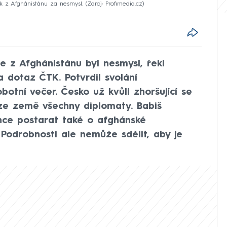
sk z Afghánistánu za nesmysl.
Zdroj: Profimedia.cz
ce z Afghánistánu byl nesmysl, řekl
 dotaz ČTK. Potvrdil svolání
otní večer. Česko už kvůli zhoršující se
 ze země všechny diplomaty. Babiš
hce postarat také o afghánské
 Podrobnosti ale nemůže sdělit, aby je