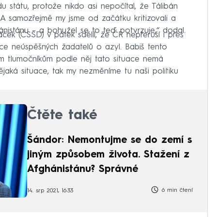
u státu, protože nikdo asi nepočítal, že Tálibán
A samozřejmě my jsme od začátku kritizovali a
hánistánu – a bohužel se to teď potvrzuje,“ dodal.
áček (ČSSD) v pátek sdělil, že ČR nepřeruší i přes
ace neúspěšných žadatelů o azyl. Babiš tento
ým tlumočníkům podle něj tato situace nemá
nějaká situace, tak my nezměníme tu naši politiku
Čtěte také
Šándor: Nemontujme se do zemí s
jiným způsobem života. Stažení z
Afghánistánu? Správné
6 min čtení
14. srp 2021, 16:33