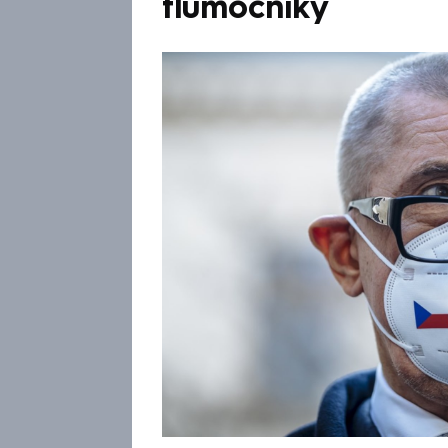
tlumočníky