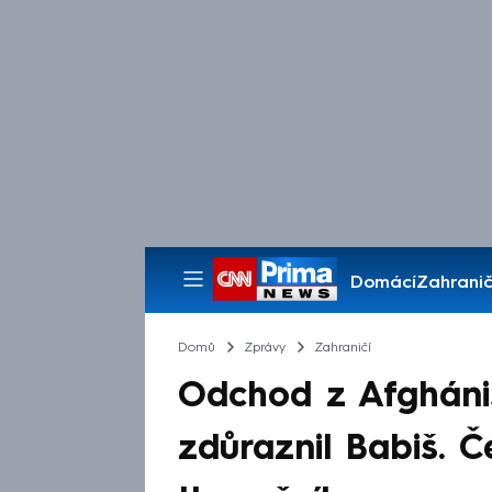
Domácí
Zahranič
Pořady
Domů
Zprávy
Zahraničí
Odchod z Afghánis
zdůraznil Babiš. 