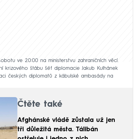
obotu ve 20:00 na ministerstvu zahraničních věcí.
ní krizového štábu šéf diplomacie Jakub Kulhánek
uaci českých diplomatů z kábulské ambasády na
Čtěte také
Afghánské vládě zůstala už jen
tři důležitá města. Tálibán
ostřeluje i jedno z nich