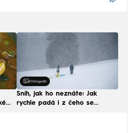
31
fotografií
Sníh, jak ho neznáte: Jak
ké
rychle padá i z čeho se
ská
skládá. A vločky nejsou bílé