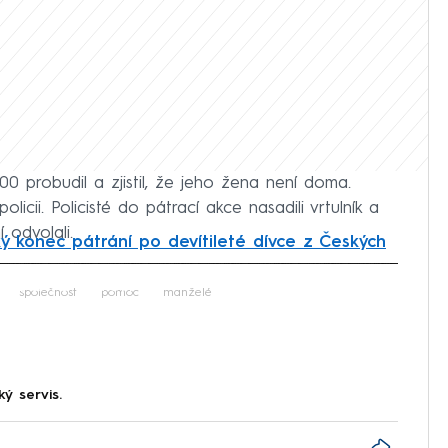
0 probudil a zjistil, že jeho žena není doma.
olicii. Policisté do pátrací akce nasadili vrtulník a
 odvolali.
ý konec pátrání po devítileté dívce z Českých
iled to fetch
společnost
pomoc
manželé
ký servis.