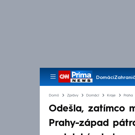
Domácí
Zahranič
Pořady
Domů
Zprávy
Domácí
Kraje
Praha
Odešla, zatímco m
Prahy-západ pátral