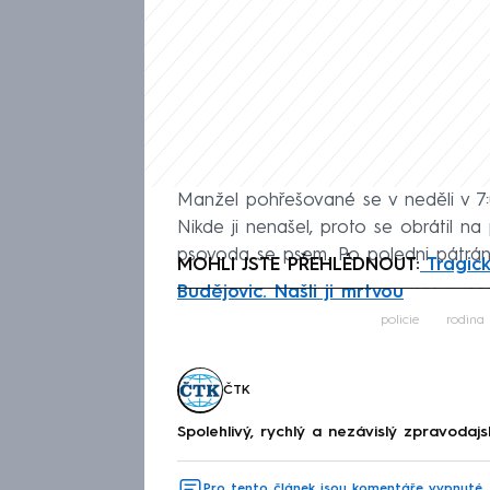
Manžel pohřešované se v neděli v 7:0
Nikde ji nenašel, proto se obrátil na p
psovoda se psem. Po poledni pátrání
MOHLI JSTE PŘEHLÉDNOUT:
Tragick
Budějovic. Našli ji mrtvou
Fa
policie
rodina
ČTK
Spolehlivý, rychlý a nezávislý zpravodajs
Pro tento článek jsou komentáře vypnuté