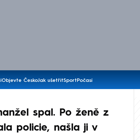
í
Objevte Česko
Jak ušetřit
Sport
Počasí
anžel spal. Po ženě z
a policie, našla ji v