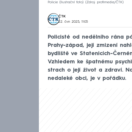
Policie (Ilustrační foto)
Zdroj: profimedia/ČTK
ČTK
22. čvn 2025, 11:05
Policisté od nedělního rána p
Prahy-západ, její zmizení nah
bydliště ve Statenicích-Černém
Vzhledem ke špatnému psychic
strach o její život a zdraví. 
nedaleké obci, je v pořádku.