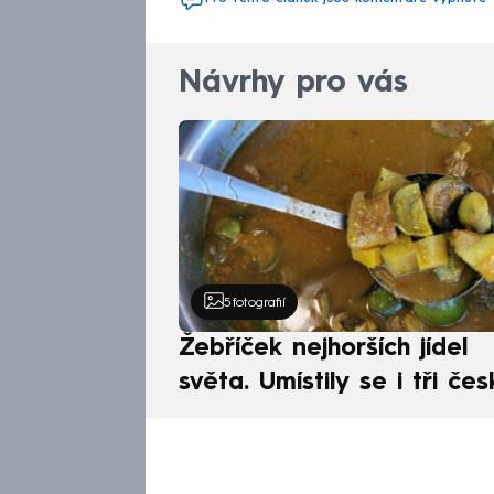
Návrhy pro vás
5
fotografií
Žebříček nejhorších jídel
světa. Umístily se i tři čes
pokrmy, vévodí skandináv
kuchyně