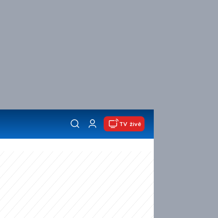
TV živě