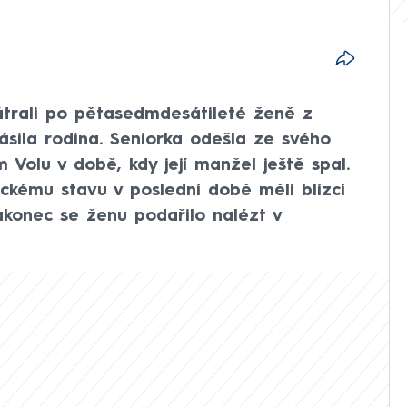
átrali po pětasedmdesátileté ženě z
lásila rodina. Seniorka odešla ze svého
 Volu v době, kdy její manžel ještě spal.
kému stavu v poslední době měli blízcí
Nakonec se ženu podařilo nalézt v