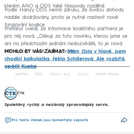
kterém ANO a ODS také hlasovaly rozdílně.
Podle Hanzy ODS nemá záruku, že budou dohody
nadále dodržovány, proto je nutné nastavit nově
fungování koalice.
Primátor uvedl, že informace koaličního partnera je
pro něj nová. „Děkuji za tuto novinku, kterou jsme se
ani na předchozím jednání nedozvěděli, to je nová
informace,“ uvedl Štábl pouze.
MOHLO BY VÁS ZAJÍMAT:
Mám čísla v hlavě, jsem
chodící kalkulačka, řekla Schillerová. Ale rozbitá,
opáčil Kupka
Failed to fetch
politika
ODS
Ústecký kraj
Teplice
Hynek Hanza
ČTK
Spolehlivý, rychlý a nezávislý zpravodajský servis.
Pro tento článek jsou komentáře vypnuté