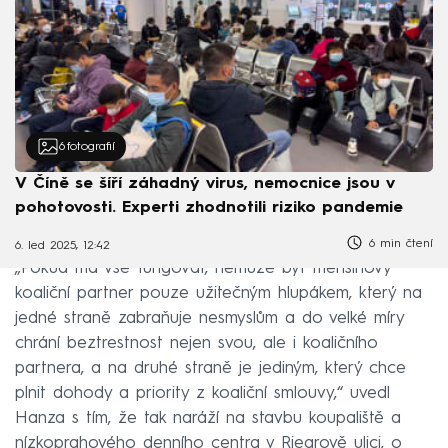
6
fotografií
V Číně se šíří záhadný virus, nemocnice jsou v
pohotovosti. Experti zhodnotili riziko pandemie
6 min čtení
6. led 2025, 12:42
„Pokud má vše fungovat, nemůže být menšinový
koaliční partner pouze užitečným hlupákem, který na
jedné straně zabraňuje nesmyslům a do velké míry
chrání beztrestnost nejen svou, ale i koaličního
partnera, a na druhé straně je jediným, který chce
plnit dohody a priority z koaliční smlouvy,“ uvedl
Hanza s tím, že tak naráží na stavbu koupaliště a
nízkoprahového denního centra v Riegrově ulici, o