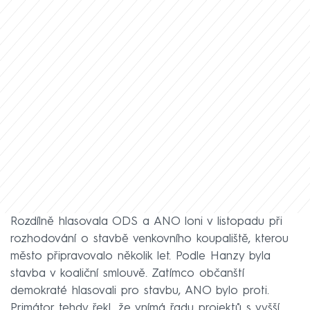
Rozdílně hlasovala ODS a ANO loni v listopadu při
rozhodování o stavbě venkovního koupaliště, kterou
město připravovalo několik let. Podle Hanzy byla
stavba v koaliční smlouvě. Zatímco občanští
demokraté hlasovali pro stavbu, ANO bylo proti.
Primátor tehdy řekl, že vnímá řadu projektů s vyšší