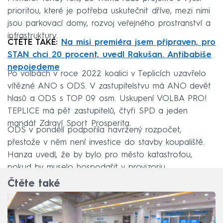
prioritou, které je potřeba uskutečnit dříve, mezi nimi
jsou parkovací domy, rozvoj veřejného prostranství a
infrastruktury.
ČTĚTE TAKÉ:
Na misi premiéra jsem připraven, pro
STAN chci 20 procent, uvedl Rakušan. Antibabiše
nepojedeme
Po volbách v roce 2022 koalici v Teplicích uzavřelo
vítězné ANO s ODS. V zastupitelstvu má ANO devět
hlasů a ODS s TOP 09 osm. Uskupení VOLBA PRO!
TEPLICE má pět zastupitelů, čtyři SPD a jeden
mandát Zdraví Sport Prosperita.
ODS v pondělí podpořila navržený rozpočet,
přestože v něm není investice do stavby koupaliště.
Hanza uvedl, že by bylo pro město katastrofou,
pokud by muselo hospodařit v provizoriu.
Čtěte také