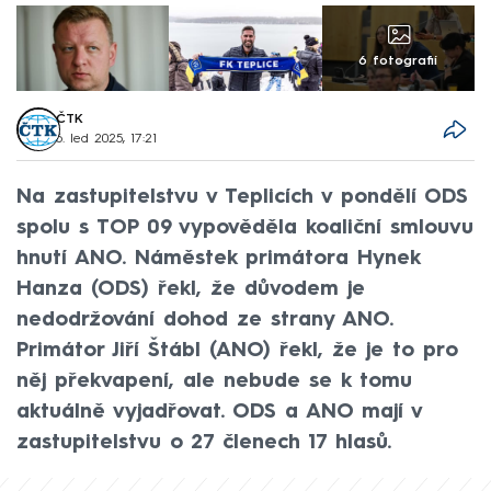
6 fotografií
ČTK
6. led 2025, 17:21
Na zastupitelstvu v Teplicích v pondělí ODS
spolu s TOP 09 vypověděla koaliční smlouvu
hnutí ANO. Náměstek primátora Hynek
Hanza (ODS) řekl, že důvodem je
nedodržování dohod ze strany ANO.
Primátor Jiří Štábl (ANO) řekl, že je to pro
něj překvapení, ale nebude se k tomu
aktuálně vyjadřovat. ODS a ANO mají v
zastupitelstvu o 27 členech 17 hlasů.