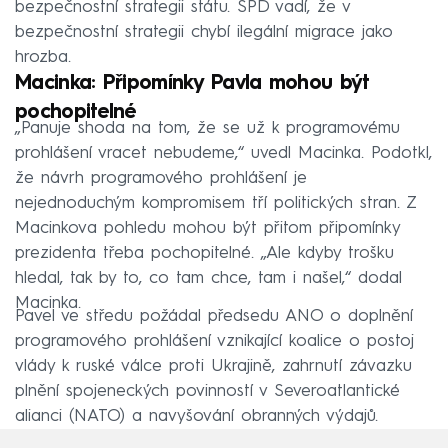
bezpečnostní strategii státu. SPD vadí, že v
bezpečnostní strategii chybí ilegální migrace jako
hrozba.
Macinka: Připomínky Pavla mohou být
pochopitelné
„Panuje shoda na tom, že se už k programovému
prohlášení vracet nebudeme,“ uvedl Macinka. Podotkl,
že návrh programového prohlášení je
nejednoduchým kompromisem tří politických stran. Z
Macinkova pohledu mohou být přitom připomínky
prezidenta třeba pochopitelné. „Ale kdyby trošku
hledal, tak by to, co tam chce, tam i našel,“ dodal
Macinka.
Pavel ve středu požádal předsedu ANO o doplnění
programového prohlášení vznikající koalice o postoj
vlády k ruské válce proti Ukrajině, zahrnutí závazku
plnění spojeneckých povinností v Severoatlantické
alianci (NATO) a navyšování obranných výdajů.