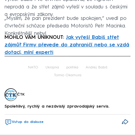
neprodá a že střet zájmů vyřeší v souladu s českými
a evropskými zákony.
„Myslím, že pan prezident bude spokojen,“ uvedl po
čtvrteční schůzce předseda Motoristů Petr Macinka.
Konkrétnější nebyl.
MOHLO VÁM UNIKNOUT:
Jak vyřeší Babiš střet
zájmů? Firmy převede do zahraničí nebo se vzdá
dotací, míní experti
Failed to fetch
NATO
Ukrajina
politika
Andrej Babiš
Tomio Okamura
ČTK
Spolehlivý, rychlý a nezávislý zpravodajský servis.
Vstup do diskuze