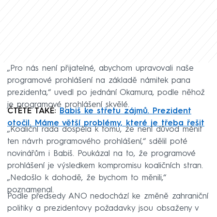
„Pro nás není přijatelné, abychom upravovali naše
programové prohlášení na základě námitek pana
prezidenta,“ uvedl po jednání Okamura, podle něhož
je programové prohlášení skvělé.
ČTĚTE TAKÉ:
Babiš ke střetu zájmů. Prezident
otočil. Máme větší problémy, které je třeba řešit
„Koaliční rada dospěla k tomu, že není důvod měnit
ten návrh programového prohlášení,“ sdělil poté
novinářům i Babiš. Poukázal na to, že programové
prohlášení je výsledkem kompromisu koaličních stran.
„Nedošlo k dohodě, že bychom to měnili,“
poznamenal.
Podle předsedy ANO nedochází ke změně zahraniční
politiky a prezidentovy požadavky jsou obsaženy v