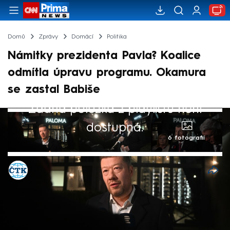
Domů
Zprávy
Domácí
Politika
Námitky prezidenta Pavla? Koalice
odmítla úpravu programu. Okamura
se zastal Babiše
Žádná položka z playlistu není
dostupná.
6 fotografií
ČTK
Akt. 13. lis 2025, 21:46
• 13. lis 2025, 21:24
V nové koalici panuje podle šéfa Motoristů
Petra Macinky a předsedy SPD Tomia