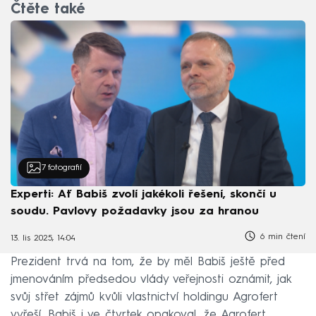
Čtěte také
7
fotografií
Experti: Ať Babiš zvolí jakékoli řešení, skončí u
soudu. Pavlovy požadavky jsou za hranou
6 min čtení
13. lis 2025, 14:04
Prezident trvá na tom, že by měl Babiš ještě před
jmenováním předsedou vlády veřejnosti oznámit, jak
svůj střet zájmů kvůli vlastnictví holdingu Agrofert
vyřeší. Babiš i ve čtvrtek opakoval, že Agrofert