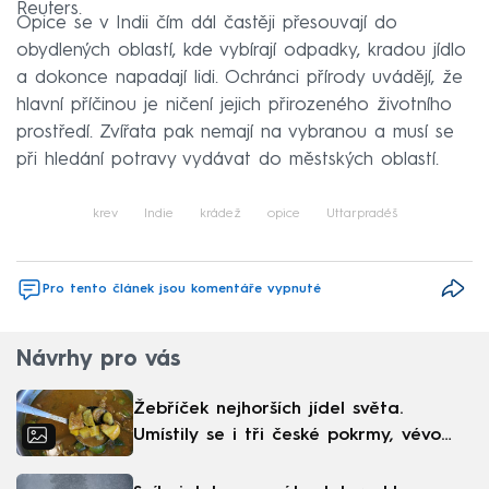
Reuters.
Opice se v Indii čím dál častěji přesouvají do
obydlených oblastí, kde vybírají odpadky, kradou jídlo
a dokonce napadají lidi. Ochránci přírody uvádějí, že
hlavní příčinou je ničení jejich přirozeného životního
prostředí. Zvířata pak nemají na vybranou a musí se
při hledání potravy vydávat do městských oblastí.
krev
Indie
krádež
opice
Uttarpradéš
Pro tento článek jsou komentáře vypnuté
Návrhy pro vás
Žebříček nejhorších jídel světa.
Umístily se i tři české pokrmy, vévodí
skandinávská kuchyně