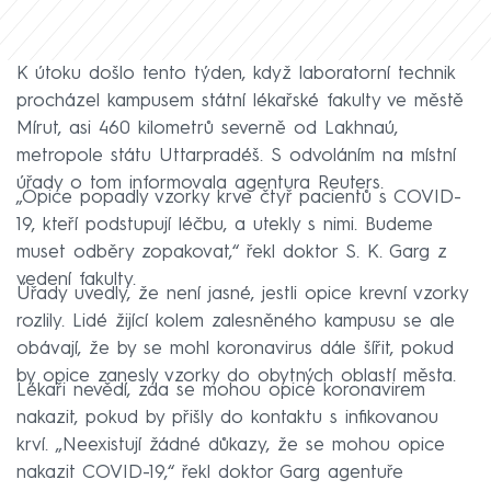
K útoku došlo tento týden, když laboratorní technik
procházel kampusem státní lékařské fakulty ve městě
Mírut, asi 460 kilometrů severně od Lakhnaú,
metropole státu Uttarpradéš. S odvoláním na místní
úřady o tom informovala agentura Reuters.
„Opice popadly vzorky krve čtyř pacientů s COVID-
19, kteří podstupují léčbu, a utekly s nimi. Budeme
muset odběry zopakovat,“ řekl doktor S. K. Garg z
vedení fakulty.
Úřady uvedly, že není jasné, jestli opice krevní vzorky
rozlily. Lidé žijící kolem zalesněného kampusu se ale
obávají, že by se mohl koronavirus dále šířit, pokud
by opice zanesly vzorky do obytných oblastí města.
Lékaři nevědí, zda se mohou opice koronavirem
nakazit, pokud by přišly do kontaktu s infikovanou
krví. „Neexistují žádné důkazy, že se mohou opice
nakazit COVID-19,“ řekl doktor Garg agentuře