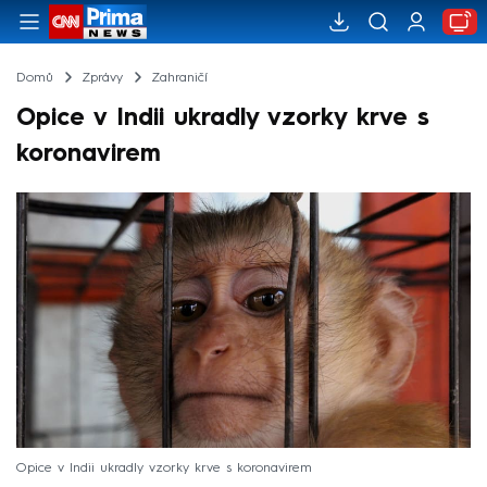
Domů
Zprávy
Zahraničí
Opice v Indii ukradly vzorky krve s
koronavirem
Opice v Indii ukradly vzorky krve s koronavirem