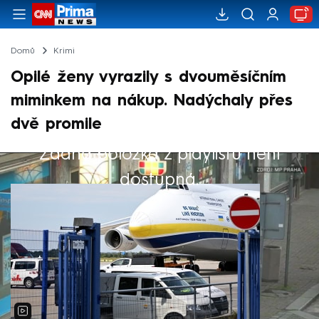
Domů
Krimi
Opilé ženy vyrazily s dvouměsíčním
miminkem na nákup. Nadýchaly přes
dvě promile
Žádná položka z playlistu není
Výběr redakce
dostupná.