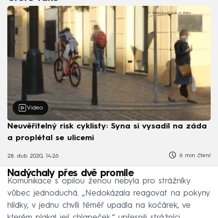
Video
Neuvěřitelný risk cyklisty: Syna si vysadil na záda
a proplétal se ulicemi
6 min čtení
28. dub 2020, 14:26
Nadýchaly přes dvě promile
Komunikace s opilou ženou nebyla pro strážníky
vůbec jednoduchá. „Nedokázala reagovat na pokyny
hlídky, v jednu chvíli téměř upadla na kočárek, ve
kterém plakal její chlapeček,“ upřesnili strážníci.