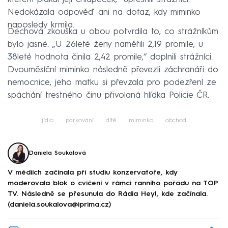
Nedokázala odpověď ani na dotaz, kdy miminko
naposledy krmila.
Dechová zkouška u obou potvrdila to, co strážníkům
bylo jasné. „U 26leté ženy naměřili 2,19 promile, u
38leté hodnota činila 2,42 promile,“ doplnili strážníci.
Dvouměsíční miminko následně převezli záchranáři do
nemocnice, jeho matku si převzala pro podezření ze
spáchání trestného činu přivolaná hlídka Policie ČR.
jídlo
parkování
dítě
miminko
obchod
Daniela Soukalová
V médiích začínala při studiu konzervatoře, kdy
moderovala blok o cvičení v rámci ranního pořadu na TOP
TV. Následně se přesunula do Rádia Hey!, kde začínala.
(daniela.soukalova@iprima.cz)