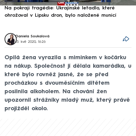
Na pokraji tragédie: Ukrajinské letadlo, které
P
ohrožoval v Lipsku dron, bylo naložené municí
e
Daniela Soukalová
15. kvě 2020, 16:26
Opilá žena vyrazila s miminkem v kočárku
na nákup. Společnost jí dělala kamarádka, u
které bylo rovněž jasné, že se před
procházkou s dvouměsíčním dítětem
posilnila alkoholem. Na chování žen
upozornil strážníky mladý muž, který právě
projížděl okolo.