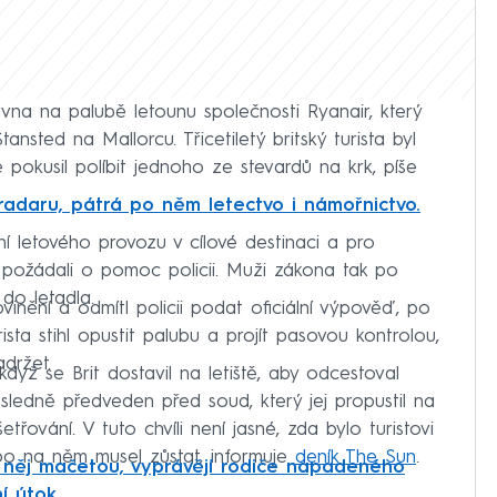
rvna na palubě letounu společnosti Ryanair, který
nsted na Mallorcu. Třicetiletý britský turista byl
 pokusil políbit jednoho ze stevardů na krk, píše
radaru, pátrá po něm letectvo i námořnictvo.
ení letového provozu v cílové destinaci a pro
požádali o pomoc policii. Muži zákona tak po
 do letadla.
vinění a odmítl policii podat oficiální výpověď, po
rista stihl opustit palubu a projít pasovou kontrolou,
adržet.
 když se Brit dostavil na letiště, aby odcestoval
ledně předveden před soud, který jej propustil na
třování. V tuto chvíli není jasné, zda bylo turistovi
o na něm musel zůstat, informuje
deník The Sun
.
 něj mačetou, vyprávějí rodiče napadeného
ní útok