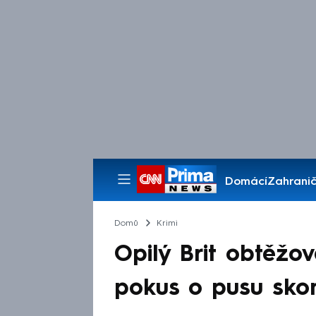
Domácí
Zahranič
Pořady
Domů
Krimi
Opilý Brit obtěžov
pokus o pusu sko