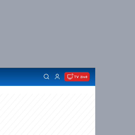
TV živě