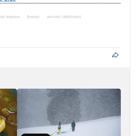
iled to fetch
cká doprava
Ryanair
sexuální obtěžování