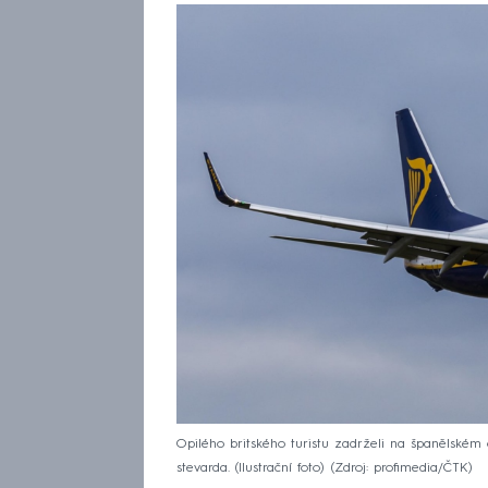
Opilého britského turistu zadrželi na španělském
stevarda. (Ilustrační foto)
Zdroj: profimedia/ČTK