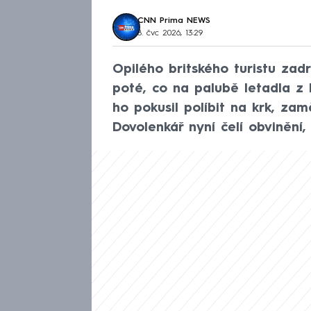
CNN Prima NEWS
8. čvc 2026, 13:29
Opilého britského turistu zad
poté, co na palubě letadla z
ho pokusil políbit na krk, zam
Dovolenkář nyní čelí obvinění,