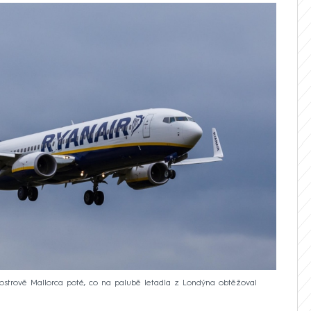
 ostrově Mallorca poté, co na palubě letadla z Londýna obtěžoval