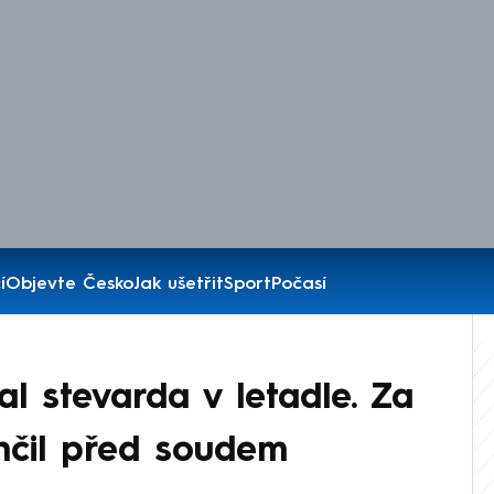
í
Objevte Česko
Jak ušetřit
Sport
Počasí
al stevarda v letadle. Za
nčil před soudem