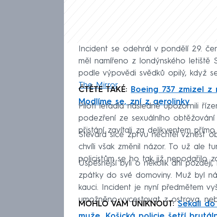
Incident se odehrál v pondělí 29. če
měl namířeno z londýnského letiště Sta
podle výpovědi svědků opilý, když se
The Mirror
.
ČTĚTE TAKÉ:
Boeing 737 zmizel z 
Modlíme se, zní z aerolinky
Piloti letadla následně upozornili říz
podezření ze sexuálního obtěžování 
přistání zavítali za delikventem přímo
Stevard sice zprvu nechtěl vznést ob
chvíli však změnil názor. To už ale tu
policistům se ho tak již nepodařilo z
Úspěšnější byli o několik dní později,
zpátky do své domoviny. Muž byl nás
kauci. Incident je nyní předmětem vyše
umožněno vycestovat z ostrova, neb
MOHLO VÁM UNIKNOUT:
Sekali do
muže. Košická policie šetří brutál