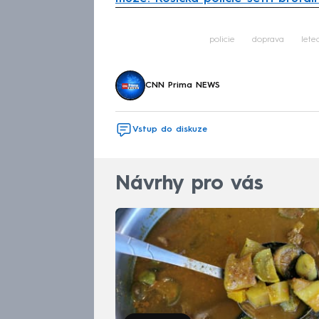
Fa
policie
doprava
lete
CNN Prima NEWS
Vstup do diskuze
Návrhy pro vás