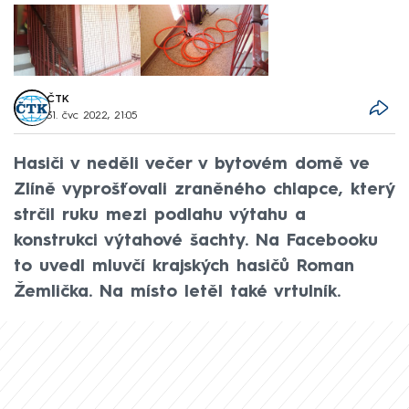
ČTK
31. čvc 2022, 21:05
Hasiči v neděli večer v bytovém domě ve
Zlíně vyprošťovali zraněného chlapce, který
strčil ruku mezi podlahu výtahu a
konstrukci výtahové šachty. Na Facebooku
to uvedl mluvčí krajských hasičů Roman
Žemlička. Na místo letěl také vrtulník.