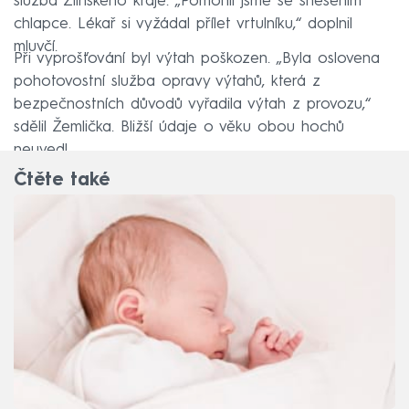
služba Zlínského kraje. „Pomohli jsme se snesením
chlapce. Lékař si vyžádal přílet vrtulníku,“ doplnil
mluvčí.
Při vyprošťování byl výtah poškozen. „Byla oslovena
pohotovostní služba opravy výtahů, která z
bezpečnostních důvodů vyřadila výtah z provozu,“
sdělil Žemlička. Bližší údaje o věku obou hochů
neuvedl.
Čtěte také