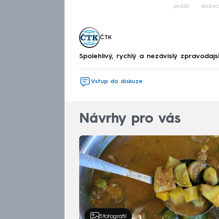
požár
doživo
ČTK
Spolehlivý, rychlý a nezávislý zpravodajs
Vstup do diskuze
Návrhy pro vás
5
fotografií