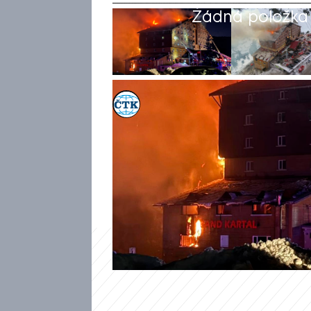
Žádná položka z
ČTK
31. říj 2025, 13:21
Soud v tureckém městě Bolu v
11 lidem kvůli požáru hotelu 
země. Informovala o tom agent
zemřelo 78 lidí, včetně 36 dětí