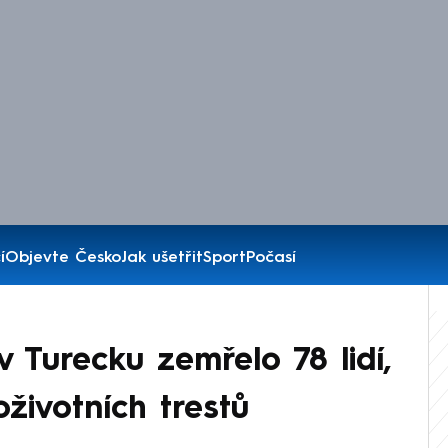
í
Objevte Česko
Jak ušetřit
Sport
Počasí
v Turecku zemřelo 78 lidí,
životních trestů