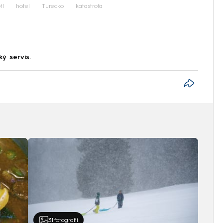
tí
hotel
Turecko
katastrofa
ký servis.
31
fotografií