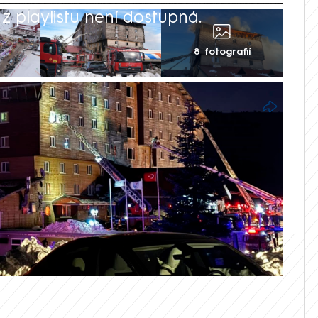
 playlistu není dostupná.
8 fotografií
 pátek vyměřil tresty doživotního vězení
v lyžařském středisku Kartalkaya na severu
ura Bianet. Při neštěstí letos v lednu
, dalších asi 130 lidí bylo zraněno.