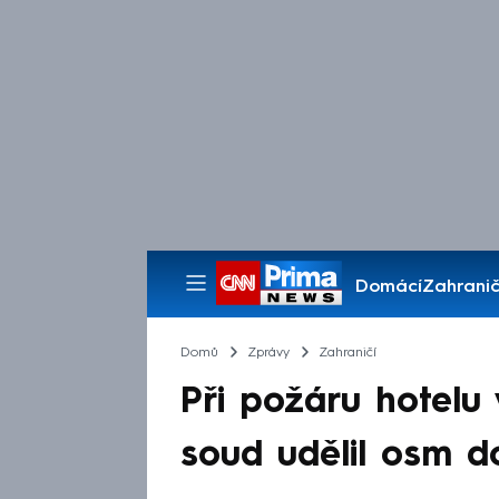
Domácí
Zahranič
Pořady
Domů
Zprávy
Zahraničí
Při požáru hotelu 
soud udělil osm do