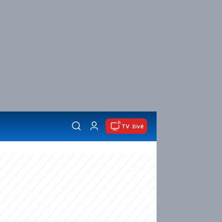
TV živě