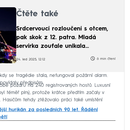
Čtěte také
Srdcervoucí rozloučení s otcem,
pak skok z 12. patra. Mladá
servírka zoufale unikala
plamenům
6 min čtení
24. led 2025, 12:12
kdy se tragédie stala, nefungoval požární alarm.
povídaly předpisům.
obě požáru na 240 registrovaných hostů. Luxusní
 byl téměř plný, protože krátce předtím začaly v
. Hasičům tehdy ztěžovalo práci také umístění
nější hurikán za posledních 90 let. Řádění
ětí
iled to fetch