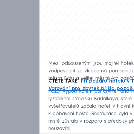
Mezi odsouzenými jsou majitel hotelu
zodpovědní za vícečetná porušení bez
města Bolu a velitel městských hasič
ČTĚTE TAKÉ:
Při požáru hotelu v T
Varování pro zbytek přišlo pozdě.
Požár vypukl kolem půl čtvrté ráno m
lyžařském středisku Kartalkaya, které
vyšetřovatelů začalo hořet v hlavní 
k pobavení hostů. Restaurace byla v 
místě zůstala v rozporu s předpisy p
neuzavřel.