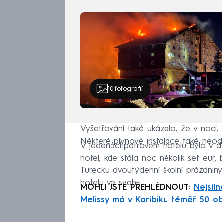
10
fotografií
Vyšetřování také ukázalo, že v noci, 
Některé plynové instalace také neod
V jedenáctipatrovém hotelu bylo v d
hotel, kde stála noc několik set eur,
Turecku dvoutýdenní školní prázdniny
hotelu ve svahu.
MOHLI JSTE PŘEHLÉDNOUT:
Nejsil
Melissy má v Karibiku téměř 50 ob
Fa