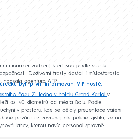
 či manažer zařízení, kteří jsou podle soudu
pečnosti. Doživotní tresty dostali i místostarosta
ů, napsala agentura AFP.
urecku byli první informováni VIP hosté.
ístního času 21. ledna v hotelu Grand Kartal
v
 leží asi 40 kilometrů od města Bolu. Podle
kuchyni v prostoru, kde se dělaly prezentace vaření
době požáru už zavřená, ale policie zjistila, že na
lynová lahev, kterou navíc personál správně