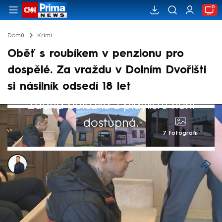
Domů
Krimi
Oběť s roubíkem v penzionu pro
dospělé. Za vraždu v Dolním Dvořišti
si násilník odsedí 18 let
Žádná položka z playlistu není
dostupná.
7 fotografií
Matěj Rychlý
4. úno 2025, 18:30
Osmnáct let za mřížemi. Takový trest v
úterý potvrdil vrchní soud Aleši Šafrovi,