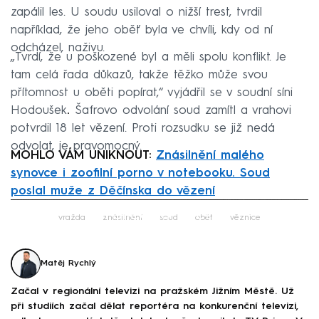
zapálil les. U soudu usiloval o nižší trest, tvrdil
například, že jeho oběť byla ve chvíli, kdy od ní
odcházel, naživu.
„Tvrdí, že u poškozené byl a měli spolu konflikt. Je
tam celá řada důkazů, takže těžko může svou
přítomnost u oběti popírat,“ vyjádřil se v soudní síni
Hodoušek
.
Šafrovo odvolání soud zamítl a vrahovi
potvrdil 18 let vězení. Proti rozsudku se již nedá
odvolat, je pravomocný.
MOHLO VÁM UNIKNOUT:
Znásilnění malého
synovce i zoofilní porno v notebooku. Soud
poslal muže z Děčínska do vězení
Failed to fetch
vražda
znásilnění
soud
oběť
věznice
Matěj Rychlý
Začal v regionální televizi na pražském Jižním Městě. Už
při studiích začal dělat reportéra na konkurenční televizi,