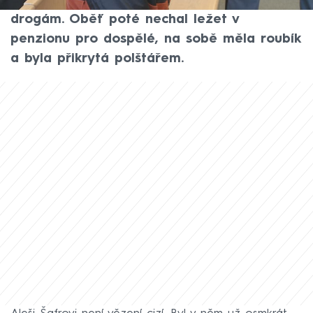
který zavraždil svou přítelkyni kvůli
drogám. Oběť poté nechal ležet v
penzionu pro dospělé, na sobě měla roubík
a byla přikrytá polštářem.