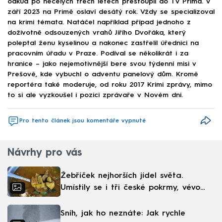
odkud po necelých třech letech přestoupil do TV Prima. V
září 2023 na Primě oslaví desátý rok. Vždy se specializoval
na krimi témata. Natáčel například případ jednoho z
doživotně odsouzených vrahů Jiřího Dvořáka, který
poleptal ženu kyselinou a nakonec zastřelil úřednici na
pracovním úřadu v Praze. Podíval se několikrát i za
hranice – jako nejemotivnější bere svou týdenní misi v
Prešově, kde vybuchl o adventu panelový dům. Kromě
reportéra také moderuje, od roku 2017 Krimi zprávy, mimo
to si ale vyzkoušel i pozici zprávaře v Novém dni.
Pro tento článek jsou komentáře vypnuté
Návrhy pro vás
Žebříček nejhorších jídel světa.
Umístily se i tři české pokrmy, vévodí
skandinávská kuchyně
Sníh, jak ho neznáte: Jak rychle