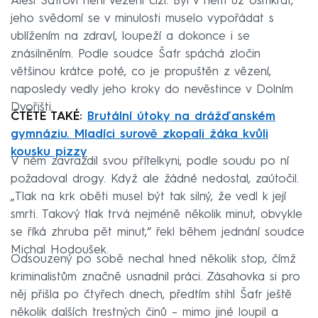
Aleši Šafrovi není vězení cizí. Byl v něm už osmkrát,
jeho svědomí se v minulosti muselo vypořádat s
ublížením na zdraví, loupeží a dokonce i se
znásilněním. Podle soudce Šafr spáchá zločin
většinou krátce poté, co je propuštěn z vězení,
naposledy vedly jeho kroky do nevěstince v Dolním
Dvořišti.
ČTĚTE TAKÉ:
Brutální útoky na drážďanském
gymnáziu. Mladíci surově zkopali žáka kvůli
kousku pizzy
V něm zavraždil svou přítelkyni, podle soudu po ní
požadoval drogy. Když ale žádné nedostal, zaútočil.
„Tlak na krk oběti musel být tak silný, že vedl k její
smrti. Takový tlak trvá nejméně několik minut, obvykle
se říká zhruba pět minut,“ řekl během jednání soudce
Michal Hodoušek.
Odsouzený po sobě nechal hned několik stop, čímž
kriminalistům značně usnadnil práci. Zásahovka si pro
něj přišla po čtyřech dnech, předtím stihl Šafr ještě
několik dalších trestných činů – mimo jiné loupil a