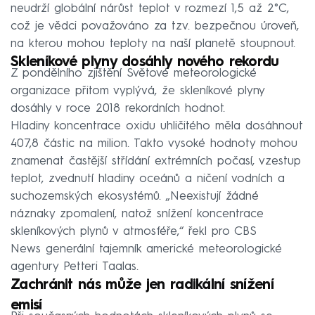
neudrží globální nárůst teplot v rozmezí 1,5 až 2°C,
což je vědci považováno za tzv. bezpečnou úroveň,
na kterou mohou teploty na naší planetě stoupnout.
Skleníkové plyny dosáhly nového rekordu
Z pondělního zjištění Světové meteorologické
organizace přitom vyplývá, že skleníkové plyny
dosáhly v roce 2018 rekordních hodnot.
Hladiny koncentrace oxidu uhličitého měla dosáhnout
407,8 částic na milion. Takto vysoké hodnoty mohou
znamenat častější střídání extrémních počasí, vzestup
teplot, zvednutí hladiny oceánů a ničení vodních a
suchozemských ekosystémů. „Neexistují žádné
náznaky zpomalení, natož snížení koncentrace
skleníkových plynů v atmosféře,“ řekl pro CBS
News generální tajemník americké meteorologické
agentury Petteri Taalas.
Zachránit nás může jen radikální snížení
emisí