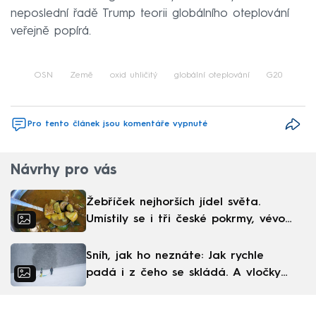
neposlední řadě Trump teorii globálního oteplování
veřejně popírá.
OSN
Země
oxid uhličitý
globální oteplování
G20
Pro tento článek jsou komentáře vypnuté
Návrhy pro vás
Žebříček nejhorších jídel světa.
Umístily se i tři české pokrmy, vévodí
skandinávská kuchyně
Sníh, jak ho neznáte: Jak rychle
padá i z čeho se skládá. A vločky
nejsou bílé