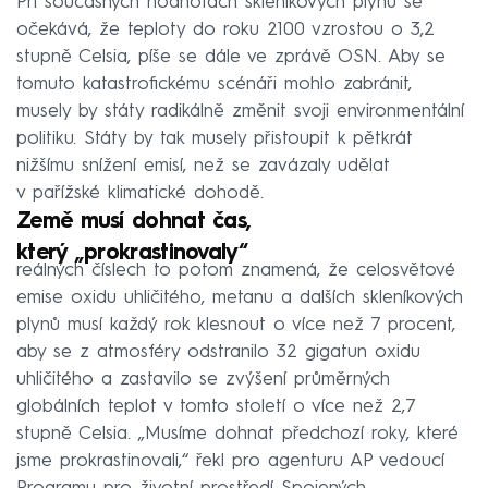
Při současných hodnotách skleníkových plynů se
očekává, že teploty do roku 2100 vzrostou o 3,2
stupně Celsia, píše se dále ve zprávě OSN. Aby se
tomuto katastrofickému scénáři mohlo zabránit,
musely by státy radikálně změnit svoji environmentální
politiku. Státy by tak musely přistoupit k pětkrát
nižšímu snížení emisí, než se zavázaly udělat
v pařížské klimatické dohodě.
Země musí dohnat čas,
který „prokrastinovaly“
reálných číslech to potom znamená, že celosvětové
emise oxidu uhličitého, metanu a dalších skleníkových
plynů musí každý rok klesnout o více než 7 procent,
aby se z atmosféry odstranilo 32 gigatun oxidu
uhličitého a zastavilo se zvýšení průměrných
globálních teplot v tomto století o více než 2,7
stupně Celsia. „Musíme dohnat předchozí roky, které
jsme prokrastinovali,“ řekl pro agenturu AP vedoucí