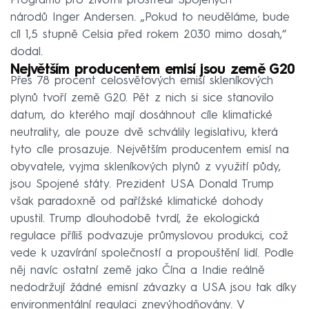
Programu pro životní prostředí Spojených
národů Inger Andersen. „Pokud to neuděláme, bude
cíl 1,5 stupně Celsia před rokem 2030 mimo dosah,“
dodal.
Největším producentem emisí jsou země G20
Přes 78 procent celosvětových emisí skleníkových
plynů tvoří země G20. Pět z nich si sice stanovilo
datum, do kterého mají dosáhnout cíle klimatické
neutrality, ale pouze dvě schválily legislativu, která
tyto cíle prosazuje. Největším producentem emisí na
obyvatele, vyjma skleníkových plynů z využití půdy,
jsou Spojené státy. Prezident USA Donald Trump
však paradoxně od pařížské klimatické dohody
upustil. Trump dlouhodobě tvrdí, že ekologická
regulace příliš podvazuje průmyslovou produkci, což
vede k uzavírání společností a propouštění lidí. Podle
něj navíc ostatní země jako Čína a Indie reálně
nedodržují žádné emisní závazky a USA jsou tak díky
environmentální regulaci znevýhodňovány. V