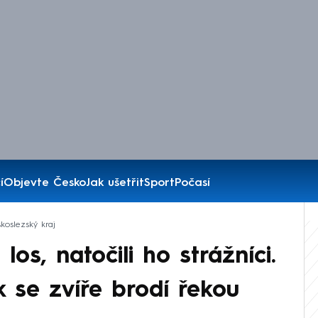
í
Objevte Česko
Jak ušetřit
Sport
Počasí
koslezský kraj
los, natočili ho strážníci.
k se zvíře brodí řekou