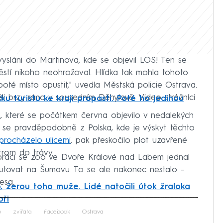
 vysláni do Martinova, kde se objevil LOS! Ten se
ěstí nikoho neohrožoval. Hlídka tak mohla tohoto
té místo opustit," uvedla Městská policie Ostrava.
ěli brzy ráno v sousedním Děhylově. Video strážníci
u turistu ke kraji propasti. Poté ho jedinou
e, které se počátkem června objevilo v nedalekých
 se pravděpodobně z Polska, kde je výskyt těchto
procházelo ulicemi
, pak přeskočilo plot uzavřené
trom do trávy.
upráci se zoo ve Dvoře Králové nad Labem jednal
putovat na Šumavu. To se ale nakonec nestalo –
esa.
, žerou toho muže. Lidé natočili útok žraloka
ři
iled to fetch
o
zvířata
Facebook
Ostrava