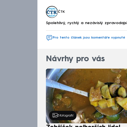
ČTK
Spolehlivý, rychlý a nezávislý zpravodajs
Pro tento článek jsou komentáře vypnuté
Návrhy pro vás
5
fotografií