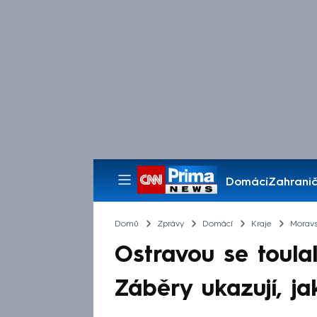
Domácí
Zahranič
Pořady
Domů
Zprávy
Domácí
Kraje
Moravs
Ostravou se toulal 
Záběry ukazují, ja