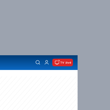
TV živě