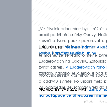
„Ve čtvrtek odpoledne byli strážníci
brodil podél břehu řeky Opavy. Našt
krásného tvora pouze pozorovat a po
Lidé v komentářích psali, že losa vid
DÁLE ČTĚTE:
Medvěd nahnal v Řeck
zveřejnili na
Facebooku
.
ranou tlapy srazil do hlubiny
Je možné, že se jedná o stejné zvíř
Ludgeřovicích na Opavsku. Zatoulalo
zvířat častější.
V Ludgeřovicích ráno 
zahrady, napáslo se a lehlo si pod s
Moravskoslezský kraj tehdy ve spol
o odchytu zvířete. Po uspání mělo 
los odpoledne ze zahrady utekl do l
MOHLO BY VÁS ZAJÍMAT:
Žerou ho
na potápěče ve Středozemním mo
Fa
příroda
Polsk