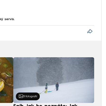
ký servis.
31
fotografií