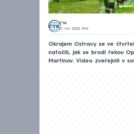
ČTK
21. čvn 2025, 10:16
Okrajem Ostravy se ve čtvrtek
natočili, jak se brodí řekou 
Martinov. Video zveřejnili v 