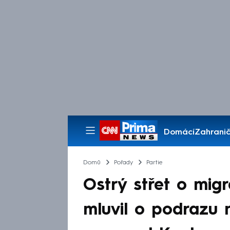
Domácí
Zahranič
Pořady
Domů
Pořady
Partie
Ostrý střet o mig
mluvil o podrazu 