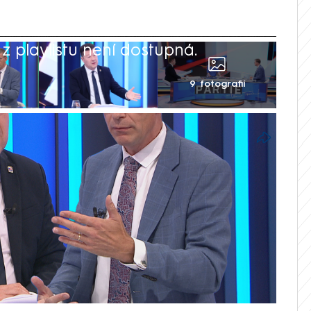
 playlistu není dostupná.
9 fotografií
opské unie vyvolala v nedělní Partii na
ový střet mezi šéfem ODS Martinem
y Tomiem Okamurou (SPD). Ten svého
on i další představitelé předešlé vlády
skou republiku. Kupka ve své reakci uvedl,
že. Zároveň důrazně odsoudil systém