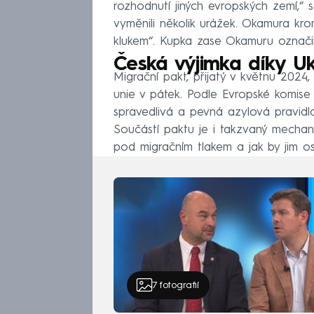
rozhodnutí jiných evropských zemí,“ 
vyměnili několik urážek. Okamura kr
klukem“. Kupka zase Okamuru označil z
Česká výjimka díky Uk
Migrační pakt, přijatý v květnu 2024,
unie v pátek. Podle Evropské komise 
spravedlivá a pevná azylová pravidl
Součástí paktu je i takzvaný mechani
pod migračním tlakem a jak by jim os
7
fotografií