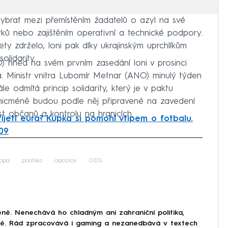
vybrat mezi přemístěním žadatelů o azyl na své
vků nebo zajištěním operativní a technické podpory.
ty zdrželo, loni pak díky ukrajinským uprchlíkům
olidarity.
 hned na svém prvním zasedání loni v prosinci
. Ministr vnitra Lubomír Metnar (ANO) minulý týden
 odmítá princip solidarity, který je v paktu
 nicméně budou podle něj připravené na zavedení
st občanů a kontrolu na hranicích.
ijetí eura? Kupka si pomohl vtipem o fotbalu.
09
iled to fetch
opa
politika
opozice
ODS
ně. Nenechává ho chladným ani zahraniční politika,
ině. Rád zpracovává i gaming a nezanedbává v textech