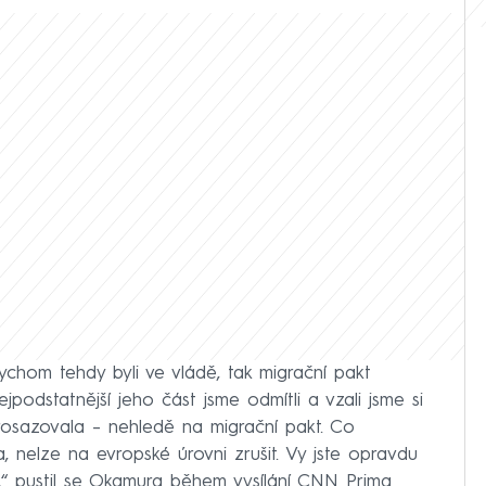
bychom tehdy byli ve vládě, tak migrační pakt
jpodstatnější jeho část jsme odmítli a vzali jsme si
sazovala – nehledě na migrační pakt. Co
, nelze na evropské úrovni zrušit. Vy jste opravdu
u,“ pustil se Okamura během vysílání CNN Prima