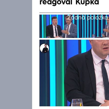
reagoval Kupka
Žádná položka z
Marek Veselý
14. čvn 2026, 11:40
Diskuse o migračním paktu Evr
CNN Prima NEWS ostrý názor
Kupkou a předsedou Sněmovn
konkurenta obvinil z toho, že 
Petra Fialy (ODS) podrazili Če
že Okamura říká nesmysly a l
povinných kvót.