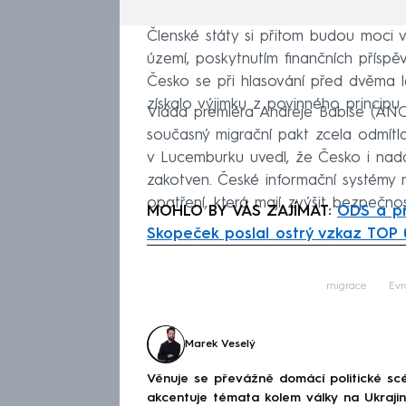
Členské státy si přitom budou moci 
území, poskytnutím finančních příspě
Česko se při hlasování před dvěma le
získalo výjimku z povinného principu s
Vláda premiéra Andreje Babiše (ANO)
současný migrační pakt zcela odmítla
v Lucemburku uvedl, že Česko i nadále
zakotven. České informační systémy
opatření, která mají zvýšit bezpečno
MOHLO BY VÁS ZAJÍMAT:
ODS a př
Skopeček poslal ostrý vzkaz TOP 
Fa
migrace
Evr
Marek Veselý
Věnuje se převážně domácí politické scé
akcentuje témata kolem války na Ukraj