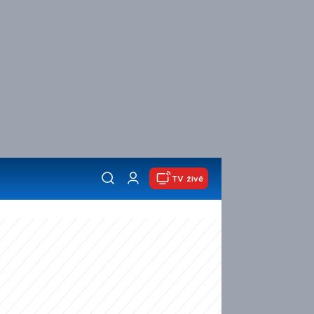
TV živě