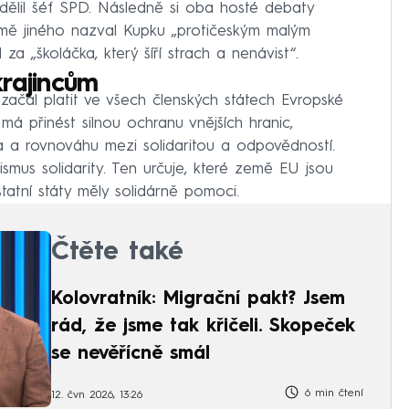
sdělil šéf SPD. Následně si oba hosté debaty
omě jiného nazval Kupku „protičeským malým
a „školáčka, který šíří strach a nenávist“.
rajincům
 začal platit ve všech členských státech Evropské
má přinést silnou ochranu vnějších hranic,
a a rovnováhu mezi solidaritou a odpovědností.
smus solidarity. Ten určuje, které země EU jsou
tatní státy měly solidárně pomoci.
Čtěte také
Kolovratník: Migrační pakt? Jsem
rád, že jsme tak křičeli. Skopeček
se nevěřícně smál
6 min čtení
12. čvn 2026, 13:26