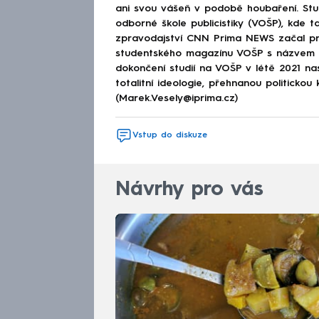
ani svou vášeň v podobě houbaření. Stu
odborné škole publicistiky (VOŠP), kde ta
zpravodajství CNN Prima NEWS začal pra
studentského magazínu VOŠP s názvem 
dokončení studií na VOŠP v létě 2021 n
totalitní ideologie, přehnanou politickou 
(Marek.Vesely@iprima.cz)
Vstup do diskuze
Návrhy pro vás