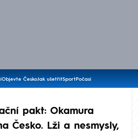
í
Objevte Česko
Jak ušetřit
Sport
Počasí
rační pakt: Okamura
na Česko. Lži a nesmysly,