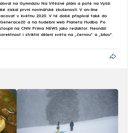
doval na Gymnáziu Na Vítězné pláni a poté na Vyšší
ké získal první novinářské zkušenosti. V on-line
covat v květnu 2020. V té době přispíval také do
Generace20 a na hudební web Planeta Hudba. Po
astoupil na CNN Prima NEWS jako redaktor. Nesnáší
korektnost i striktní dělení světa na „černou“ a „bílou“.