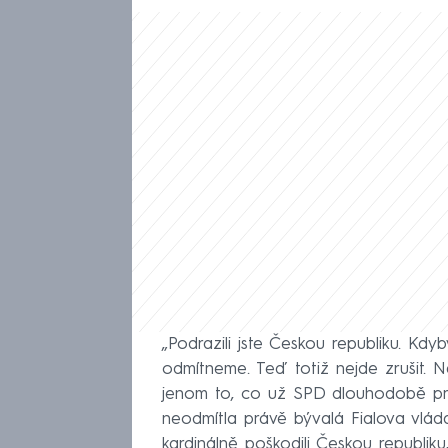
„Podrazili jste Českou republiku. Kdy
odmítneme. Teď totiž nejde zrušit. Ne
jenom to, co už SPD dlouhodobě pro
neodmítla právě bývalá Fialova vláda
kardinálně poškodili Českou republik