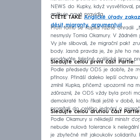
NEWS do Kupky, když vysvětloval, pr
aplikuje nová pravidla.
ČTĚTE TAKÉ:
Anglické úřady zakaz
děsit migranty, argumentují
Proti tomu se Kupka rázně ohradil: „
nesmysly Tomia Okamury. V žádném př
Vy jste slibovali, že migrační pakt zru
body. Jasná pravda je, že jste ho nez
prodáváte falešné politické hrnce pro
Sledujte celou první část Partie:
Podle předsedy ODS je dobře, že mig
Fa
přínosy. Přináší daleko lepší ochranu
zmínil Kupka, přičemž upozornil na m
zdůraznil, že ODS vždy byla proti mo
demokraté toto říkali ještě v době, 
promítali do celého jednání o migra
Sledujte celou druhou část Partie
Podle Okamury si někdejší ministr d
Fa
nebude nulová tolerance k nelegální m
je zbytečné mít jakoukoliv solidari