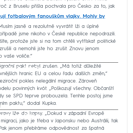
oč z Bruselu přišla pochvala pro Česko za to, jak
ují fotbalovým fanouškům vlajky. Mohly by
Musím jasně a rezolutně vyvrátit lži a úplné
ípadě jsme nikoho v České republice nepodrazili.
šíte, protože jste si na tom chtěli vytřískat politické
rušili a nemohli jste ho zrušit. Znovu jenom
 vaše voliče.“
rační pakt nebyl zrušen. „Má totiž důležité
iled to fetch
 vnějších hranic EU a celou řadu dalších změn,“
eziroční pokles nelegální migrace. Zároveň
delu povinných kvót. „Poškozují všechny. Občanští
kdy se SPD teprve probouzela. Tenhle postoj jsme
čním paktu,“ dodal Kupka.
:
opravy lže do kapsy. „Dokud v západní Evropě
iled to fetch
igraci, jako je třeba v Japonsku nebo Austrálii, tak
tu. Pak jenom přebíráme odpovědnost za špatná