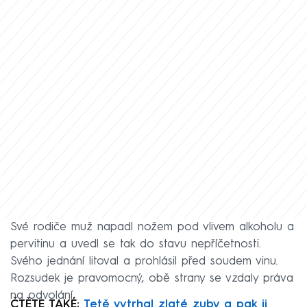
Své rodiče muž napadl nožem pod vlivem alkoholu a
pervitinu a uvedl se tak do stavu nepříčetnosti.
Svého jednání litoval a prohlásil před soudem vinu.
Rozsudek je pravomocný, obě strany se vzdaly práva
na odvolání.
ČTĚTE TAKÉ:
Tetě vytrhal zlaté zuby a pak ji