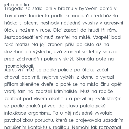
jeho matka.
Tragédie se stala loni v březnu v bytovém domě v
Tovačově. Incidentu podle kriminalistů předcházela
hádka s otcem; neshody následně vyústily v agresivní
útok s nožem v ruce. Otci zasadil do hrudi tři rány,
šestapadesátiletý muž zemřel na místě. Vzápětí bodl
také matku. Na její zranění přišli policisté až na
služebně při výslechu, svá zranění se tehdy snažila
před záchranáři i policisty skrýt. Skončila poté na
traumatologii.
Agresivní muž se podle policie po útoku začal
chovat podivně, nejprve vyběhl z domu a vyrazil
přitom skleněné dveře a poté se na místo činu opět
vrátil, tam ho zadrželi kriminalisté. Muž na rodiče
zaútočil pod vlivem alkoholu a pervitinu, kvůli kterým
se podle znalců přivedl do stavu patologické
intoxikace organismu. Ta u něj následně vyvolala
psychotickou poruchu, která se projevovala zásadním
narušením kontaktu s realitou. Nemohl tak rozpoznat