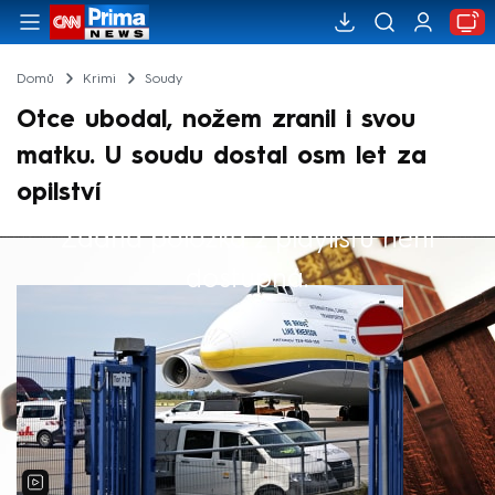
Domů
Krimi
Soudy
Otce ubodal, nožem zranil i svou
matku. U soudu dostal osm let za
opilství
Žádná položka z playlistu není
Výběr redakce
dostupná.