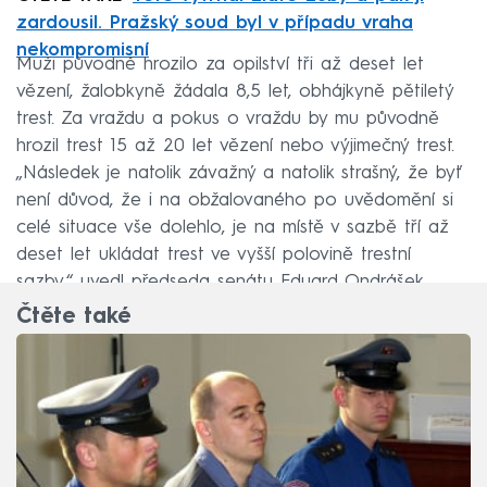
zardousil. Pražský soud byl v případu vraha
nekompromisní
Muži původně hrozilo za opilství tři až deset let
vězení, žalobkyně žádala 8,5 let, obhájkyně pětiletý
trest. Za vraždu a pokus o vraždu by mu původně
hrozil trest 15 až 20 let vězení nebo výjimečný trest.
„Následek je natolik závažný a natolik strašný, že byť
není důvod, že i na obžalovaného po uvědomění si
celé situace vše dolehlo, je na místě v sazbě tří až
deset let ukládat trest ve vyšší polovině trestní
sazby,“ uvedl předseda senátu Eduard Ondrášek.
Čtěte také