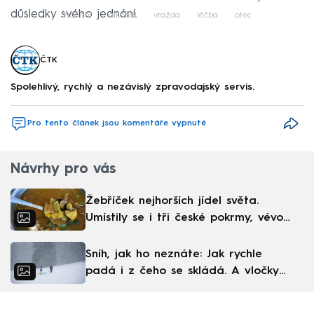
důsledky svého jednání.
zranění
alkohol
vražda
léčba
otec
ČTK
Spolehlivý, rychlý a nezávislý zpravodajský servis.
Pro tento článek jsou komentáře vypnuté
Návrhy pro vás
Žebříček nejhorších jídel světa.
Umístily se i tři české pokrmy, vévodí
skandinávská kuchyně
Sníh, jak ho neznáte: Jak rychle
padá i z čeho se skládá. A vločky
nejsou bílé