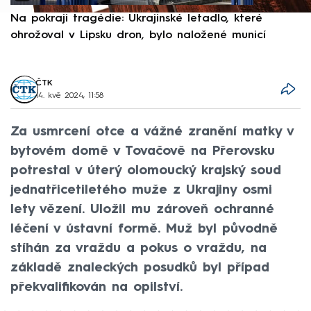
Na pokraji tragédie: Ukrajinské letadlo, které
P
ohrožoval v Lipsku dron, bylo naložené municí
e
ČTK
14. kvě 2024, 11:58
Za usmrcení otce a vážné zranění matky v
bytovém domě v Tovačově na Přerovsku
potrestal v úterý olomoucký krajský soud
jednatřicetiletého muže z Ukrajiny osmi
lety vězení. Uložil mu zároveň ochranné
léčení v ústavní formě. Muž byl původně
stíhán za vraždu a pokus o vraždu, na
základě znaleckých posudků byl případ
překvalifikován na opilství.