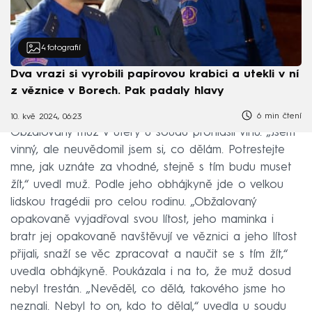
4
fotografií
Dva vrazi si vyrobili papírovou krabici a utekli v ní
z věznice v Borech. Pak padaly hlavy
6 min čtení
10. kvě 2024, 06:23
Obžalovaný muž v úterý u soudu prohlásil vinu. „Jsem
vinný, ale neuvědomil jsem si, co dělám. Potrestejte
mne, jak uznáte za vhodné, stejně s tím budu muset
žít,“ uvedl muž. Podle jeho obhájkyně jde o velkou
lidskou tragédii pro celou rodinu. „Obžalovaný
opakovaně vyjadřoval svou lítost, jeho maminka i
bratr jej opakovaně navštěvují ve věznici a jeho lítost
přijali, snaží se věc zpracovat a naučit se s tím žít,“
uvedla obhájkyně. Poukázala i na to, že muž dosud
nebyl trestán. „Nevěděl, co dělá, takového jsme ho
neznali. Nebyl to on, kdo to dělal,“ uvedla u soudu