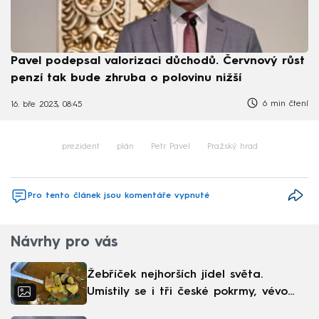
Pavel podepsal valorizaci důchodů. Červnový růst
penzí tak bude zhruba o polovinu nižší
6 min čtení
16. bře 2023, 08:45
prezident
plán
Petr Pavel
Pražský hrad
Pro tento článek jsou komentáře vypnuté
Návrhy pro vás
Žebříček nejhorších jídel světa.
Umístily se i tři české pokrmy, vévodí
skandinávská kuchyně