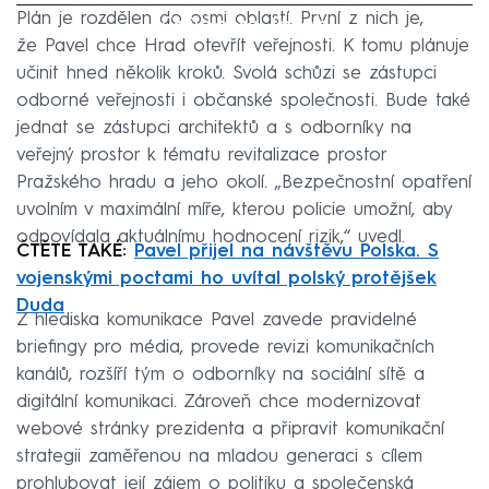
Plán je rozdělen do osmi oblastí. První z nich je,
Failed to fetch
že Pavel chce Hrad otevřít veřejnosti. K tomu plánuje
učinit hned několik kroků. Svolá schůzi se zástupci
odborné veřejnosti i občanské společnosti. Bude také
jednat se zástupci architektů a s odborníky na
veřejný prostor k tématu revitalizace prostor
Pražského hradu a jeho okolí. „Bezpečnostní opatření
uvolním v maximální míře, kterou policie umožní, aby
odpovídala aktuálnímu hodnocení rizik,“ uvedl.
ČTĚTE TAKÉ:
Pavel přijel na návštěvu Polska. S
vojenskými poctami ho uvítal polský protějšek
Duda
Z hlediska komunikace Pavel zavede pravidelné
briefingy pro média, provede revizi komunikačních
kanálů, rozšíří tým o odborníky na sociální sítě a
digitální komunikaci. Zároveň chce modernizovat
webové stránky prezidenta a připravit komunikační
strategii zaměřenou na mladou generaci s cílem
prohlubovat její zájem o politiku a společenská