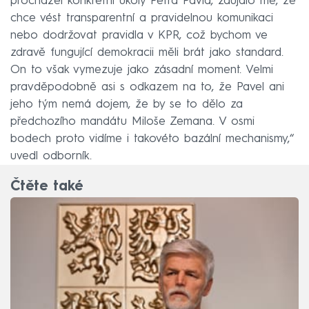
procházel konkrétní úkoly Petra Pavla, zaujalo mě, že
chce vést transparentní a pravidelnou komunikaci
nebo dodržovat pravidla v KPR, což bychom ve
zdravě fungující demokracii měli brát jako standard.
On to však vymezuje jako zásadní moment. Velmi
pravděpodobně asi s odkazem na to, že Pavel ani
jeho tým nemá dojem, že by se to dělo za
předchozího mandátu Miloše Zemana. V osmi
bodech proto vidíme i takovéto bazální mechanismy,“
uvedl odborník.
Čtěte také