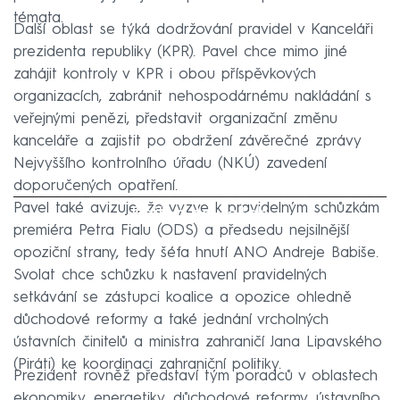
témata.
Další oblast se týká dodržování pravidel v Kanceláři
prezidenta republiky (KPR). Pavel chce mimo jiné
zahájit kontroly v KPR i obou příspěvkových
organizacích, zabránit nehospodárnému nakládání s
veřejnými penězi, představit organizační změnu
kanceláře a zajistit po obdržení závěrečné zprávy
Nejvyššího kontrolního úřadu (NKÚ) zavedení
doporučených opatření.
Pavel také avizuje, že vyzve k pravidelným schůzkám
Failed to fetch
premiéra Petra Fialu (ODS) a předsedu nejsilnější
opoziční strany, tedy šéfa hnutí ANO Andreje Babiše.
Svolat chce schůzku k nastavení pravidelných
setkávání se zástupci koalice a opozice ohledně
důchodové reformy a také jednání vrcholných
ústavních činitelů a ministra zahraničí Jana Lipavského
(Piráti) ke koordinaci zahraniční politiky.
Prezident rovněž představí tým poradců v oblastech
ekonomiky, energetiky, důchodové reformy, ústavního