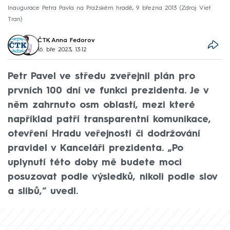
Inaugurace Petra Pavla na Pražském hradě, 9. března 2013
Zdroj: Viet
Tran
ČTK
,
Anna Fedorov
16. bře 2023, 13:12
Petr Pavel ve středu zveřejnil plán pro
prvních 100 dní ve funkci prezidenta. Je v
něm zahrnuto osm oblastí, mezi které
například patří transparentní komunikace,
otevření Hradu veřejnosti či dodržování
pravidel v Kanceláři prezidenta. „Po
uplynutí této doby mě budete moci
posuzovat podle výsledků, nikoli podle slov
a slibů,“ uvedl.