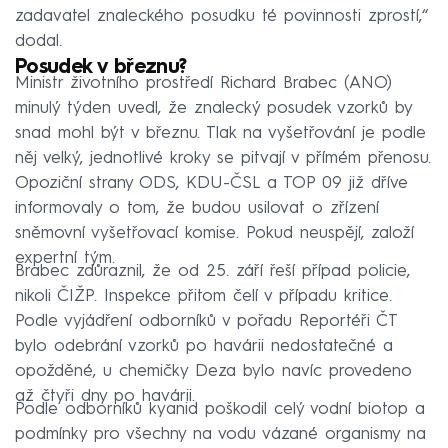
zadavatel znaleckého posudku té povinnosti zprostí,“
dodal.
Posudek v březnu?
Ministr životního prostředí Richard Brabec (ANO)
minulý týden uvedl, že znalecký posudek vzorků by
snad mohl být v březnu. Tlak na vyšetřování je podle
něj velký, jednotlivé kroky se pitvají v přímém přenosu.
Opoziční strany ODS, KDU-ČSL a TOP 09 již dříve
informovaly o tom, že budou usilovat o zřízení
sněmovní vyšetřovací komise. Pokud neuspějí, založí
expertní tým.
Brabec zdůraznil, že od 25. září řeší případ policie,
nikoli ČIŽP. Inspekce přitom čelí v případu kritice.
Podle vyjádření odborníků v pořadu Reportéři ČT
bylo odebrání vzorků po havárii nedostatečné a
opožděné, u chemičky Deza bylo navíc provedeno
až čtyři dny po havárii.
Podle odborníků kyanid poškodil celý vodní biotop a
podmínky pro všechny na vodu vázané organismy na