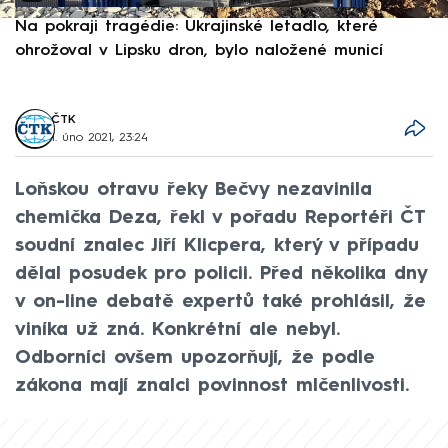
Na pokraji tragédie: Ukrajinské letadlo, které
P
ohrožoval v Lipsku dron, bylo naložené municí
e
ČTK
1. úno 2021, 23:24
Loňskou otravu řeky Bečvy nezavinila
chemička Deza, řekl v pořadu Reportéři ČT
soudní znalec Jiří Klicpera, který v případu
dělal posudek pro policii. Před několika dny
v on-line debatě expertů také prohlásil, že
viníka už zná. Konkrétní ale nebyl.
Odborníci ovšem upozorňují, že podle
zákona mají znalci povinnost mlčenlivosti.