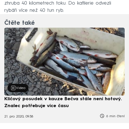
zhruba 40 kilometrech toku. Do kafilerie odvezli
rybáři více než 40 tun ryb.
Čtěte také
Video
Klíčový posudek v kauze Bečva stále není hotový.
Znalec potřebuje více času
6 min čtení
21. pro 2020, 09:38