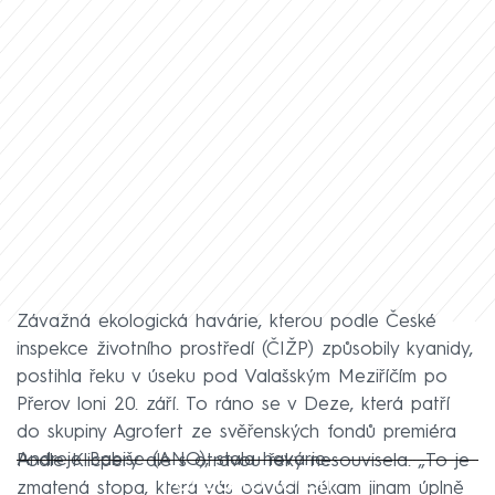
Závažná ekologická havárie, kterou podle České
inspekce životního prostředí (ČIŽP) způsobily kyanidy,
postihla řeku v úseku pod Valašským Meziříčím po
Přerov loni 20. září. To ráno se v Deze, která patří
do skupiny Agrofert ze svěřenských fondů premiéra
Andreje Babiše (ANO), stala havárie.
Podle Klicpery ale s otravou řeky nesouvisela. „To je
Failed to fetch
zmatená stopa, která vás odvádí někam jinam úplně