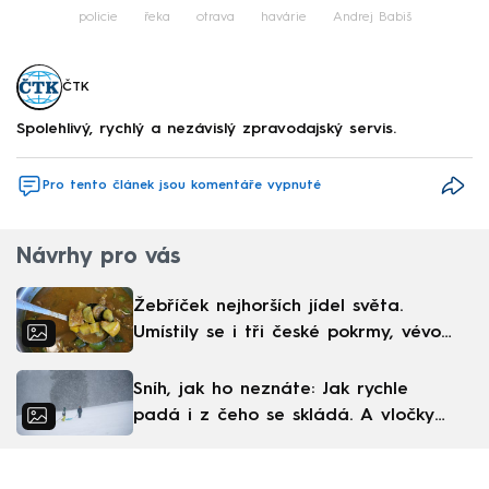
policie
řeka
otrava
havárie
Andrej Babiš
ČTK
Spolehlivý, rychlý a nezávislý zpravodajský servis.
Pro tento článek jsou komentáře vypnuté
Návrhy pro vás
Žebříček nejhorších jídel světa.
Umístily se i tři české pokrmy, vévodí
skandinávská kuchyně
Sníh, jak ho neznáte: Jak rychle
padá i z čeho se skládá. A vločky
nejsou bílé