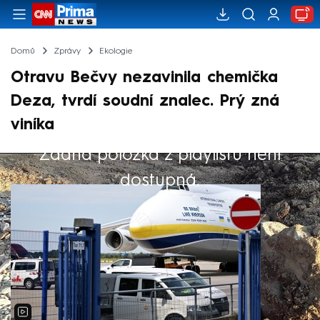
Domů
Zprávy
Ekologie
Otravu Bečvy nezavinila chemička
Deza, tvrdí soudní znalec. Prý zná
viníka
Žádná položka z playlistu není
Výběr redakce
dostupná.