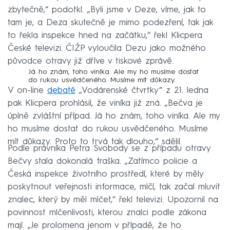
zbytečně,“ podotkl. „Byli jsme v Deze, víme, jak to
tam je, a Deza skutečně je mimo podezření, tak jak
to řekla inspekce hned na začátku,“ řekl Klicpera
České televizi. ČIŽP vyloučila Dezu jako možného
původce otravy již dříve v tiskové zprávě.
Já ho znám, toho viníka. Ale my ho musíme dostat
do rukou usvědčeného. Musíme mít důkazy.
V on-line
debatě
„Vodárenské čtvrtky“ z 21. ledna
pak Klicpera prohlásil, že viníka již zná. „Bečva je
úplně zvláštní případ. Já ho znám, toho viníka. Ale my
ho musíme dostat do rukou usvědčeného. Musíme
mít důkazy. Proto to trvá tak dlouho,“ sdělil.
Podle právníka Petra Svobody se z případu otravy
Bečvy stala dokonalá fraška. „Zatímco policie a
Česká inspekce životního prostředí, které by měly
poskytnout veřejnosti informace, mlčí, tak začal mluvit
znalec, který by měl mlčet,“ řekl televizi. Upozornil na
povinnost mlčenlivosti, kterou znalci podle zákona
mají. „Je prolomena jenom v případě, že ho