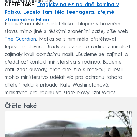
těla žena mohla sníst.
ČTĚTE TAKÉ:
Tragický nález na dně komína v
Polsku. Leželo tam tělo teenagera, zřejmě
ztraceného Filipa
Policisté na místě našli tělíčko chlapce v hrozném
stavu, mimo jiné s těžkými zraněními paže, píše web
The Guardian
. Matka se s ním měla přistěhovat
teprve nedávno. Úřady se už ale o rodinu v minulosti
zajímaly kvůli domácímu násilí. „Budeme se zajímat o
předchozí kontakt ministerstva s rodinou. Budeme
chtít znát důvody, proč dítě žilo s matkou, a jestli
mohlo ministerstvo udělat víc pro ochranu tohoto
dítěte,“ řekla k případu Kate Washingtonová,
ministryně pro rodinu ve státě Nový Jižní Wales.
Čtěte také