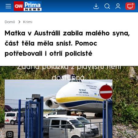
Domů
Krimi
Matka v Austrálii zabila malého syna,
část těla měla sníst. Pomoc
potřebovali i otrlí policisté
Žádná položka z playlistu není
Výběr redakce
dostupná.