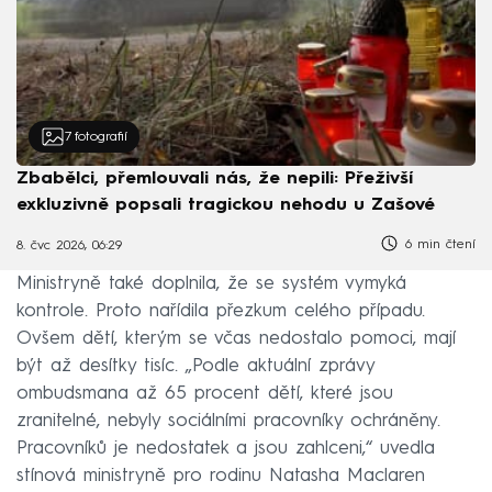
7
fotografií
Zbabělci, přemlouvali nás, že nepili: Přeživší
exkluzivně popsali tragickou nehodu u Zašové
6 min čtení
8. čvc 2026, 06:29
Ministryně také doplnila, že se systém vymyká
kontrole. Proto nařídila přezkum celého případu.
Ovšem dětí, kterým se včas nedostalo pomoci, mají
být až desítky tisíc. „Podle aktuální zprávy
ombudsmana až 65 procent dětí, které jsou
zranitelné, nebyly sociálními pracovníky ochráněny.
Pracovníků je nedostatek a jsou zahlceni,“ uvedla
stínová ministryně pro rodinu Natasha Maclaren