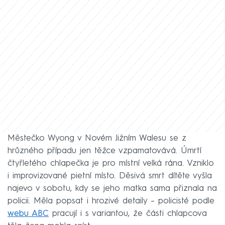
Městečko Wyong v Novém Jižním Walesu se z
hrůzného případu jen těžce vzpamatovává. Úmrtí
čtyřletého chlapečka je pro místní velká rána. Vzniklo
i improvizované pietní místo. Děsivá smrt dítěte vyšla
najevo v sobotu, kdy se jeho matka sama přiznala na
policii. Měla popsat i hrozivé detaily – policisté podle
webu ABC
pracují i s variantou, že části chlapcova