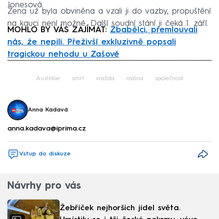
Jonesová.
Žena už byla obviněna a vzali ji do vazby, propuštění
na kauci není možné. Další soudní stání ji čeká 1. září.
MOHLO BY VÁS ZAJÍMAT:
Zbabělci, přemlouvali
nás, že nepili. Přeživší exkluzivně popsali
tragickou nehodu u Zašové
Failed to fetch
Austrálie
smrt
vražda
rodina
společnost
Anna Kadavá
anna.kadava@iprima.cz
Vstup do diskuze
Návrhy pro vás
Žebříček nejhorších jídel světa.