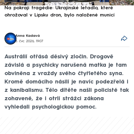
Na pokraji tragédie: Ukrajinské letadlo, které
P
ohrožoval v Lipsku dron, bylo naložené municí
e
Anna Kadavá
8. čvc 2026, 19:07
Austrálií otřásá děsivý zločin. Drogově
závislá a psychicky narušená matka je tam
obviněna z vraždy svého čtyřletého syna.
Kromě domácího násilí je navíc podezřelá i
z kanibalismu. Tělo dítěte našli policisté tak
zohavené, že i otrlí strážci zákona
vyhledali psychologickou pomoc.