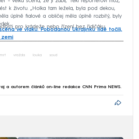
ět – velká scéna, že ji zabil,“ řekl reportérovi muž,
st k životu. „Holka tam ležela, byla pod dekou,
la úplně fialové a obličej měla úplně rozbitý, byly
ědek.
losti pro krádeže nebo řízení bez řidičáku.
céna ve vlaku. Pobodanou Ukrajinku lidé točili,
 zemi
iled to fetch
mrt
vražda
louka
soud
raj a autorem článků on-line redakce CNN Prima NEWS.