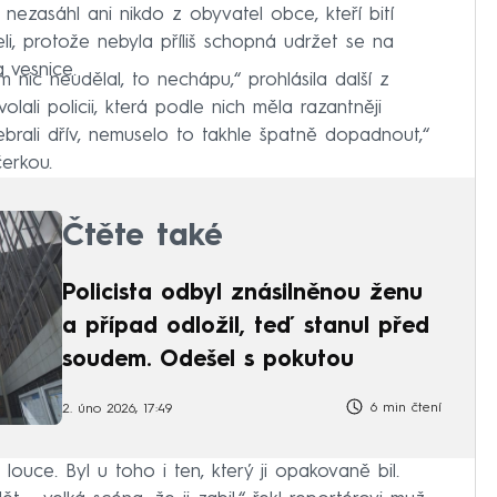
k nezasáhl ani nikdo z obyvatel obce, kteří bití
čeli, protože nebyla příliš schopná udržet se na
 vesnice.
 tím nic neudělal, to nechápu,“ prohlásila další z
lali policii, která podle nich měla razantněji
sebrali dřív, nemuselo to takhle špatně dopadnout,“
čerkou.
Čtěte také
Policista odbyl znásilněnou ženu
a případ odložil, teď stanul před
soudem. Odešel s pokutou
6 min čtení
2. úno 2026, 17:49
louce. Byl u toho i ten, který ji opakovaně bil.