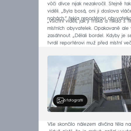
vůči dívce nijak nezakročil. Stejně ta
viděli. „Byla bosá, oni ji doslova vlá
nohách,“ řekla reportérovi obyvatelka
„Všichni viděli, jak ji tříská a nikdo s
místních obyvatelek. Opakovaně ale vo
zasáhnout. „Dělali bordel. Kdyby je 
tvrdil reportérovi muž před místní ve
6
fotografií
Vše skončilo nálezem dívčina těla na 