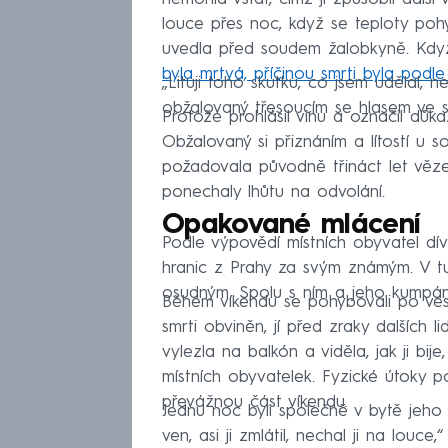
louce přes noc, když se teploty poh
uvedla před soudem žalobkyně. Když
byla mrtvá, příčinou smrti byla podle
„Lituji toho skutku, co jsem udělal, ne
obžalovaný třesoucím se hlasem ve s
Protože prohlásil vinu a označil důk
Obžalovaný si přiznáním a lítostí u so
požadovala původně třináct let věze
ponechaly lhůtu na odvolání.
Opakované mlácení
Podle výpovědí místních obyvatel dív
hranic z Prahy za svým známým. V tu c
osudným. Spolu s ním a jeho kumpáne
Během víkendu se pohybovali po vesnici
smrti obviněn, jí před zraky dalších l
vylezla na balkón a viděla, jak ji bij
místních obyvatelek. Fyzické útoky pot
převážnou část víkendu.
Jednu noc byli společně v bytě jeho mat
ven, asi ji zmlátil, nechal ji na louce