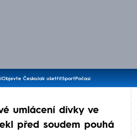
í
Objevte Česko
Jak ušetřit
Sport
Počasí
ové umlácení dívky ve
 řekl před soudem pouhá