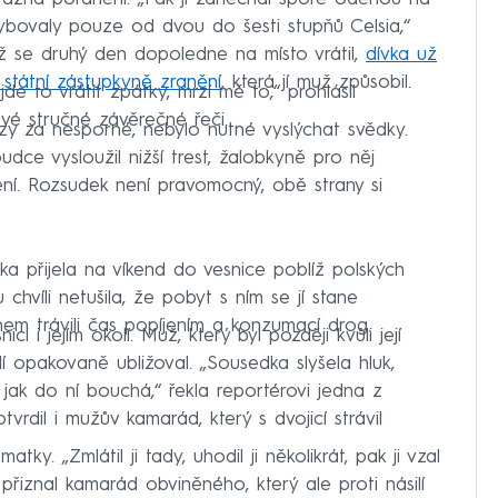
ybovaly pouze od dvou do šesti stupňů Celsia,“
 se druhý den dopoledne na místo vrátil,
dívka už
 státní zástupkyně zranění
, která jí muž způsobil.
jde to vrátit zpátky, mrzí mě to,“ prohlásil
vé stručné závěrečné řeči.
azy za nesporné, nebylo nutné vyslýchat svědky.
udce vysloužil nižší trest, žalobkyně pro něj
ní. Rozsudek není pravomocný, obě strany si
ka přijela na víkend do vesnice poblíž polských
hvíli netušila, že pobyt s ním se jí stane
m trávili čas popíjením a konzumací drog.
 i jejím okolí. Muž, který byl později kvůli její
idí opakovaně ubližoval. „Sousedka slyšela hluk,
e, jak do ní bouchá,“ řekla reportérovi jedna z
vrdil i mužův kamarád, který s dvojicí strávil
ky. „Zmlátil ji tady, uhodil ji několikrát, pak ji vzal
,“ přiznal kamarád obviněného, který ale proti násilí