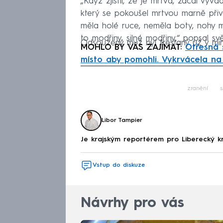
„Když zjistil, že je mrtvá, začal vyvád
který se pokoušel mrtvou marně přivé
měla holé ruce, neměla boty, nohy mě
to modřiny, silné modřiny,“ popsal sv
Odsouzený muž byl trestaný už v minu
MOHLO BY VÁS ZAJÍMAT:
Otřesná s
místo aby pomohli. Vykrvácela na
Fa
zranění
s
Libor Tampier
Je krajským reportérem pro Liberecký k
Vstup do diskuze
Návrhy pro vás