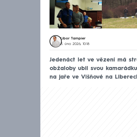
Libor Tampier
3. úno 2026, 10:18
Jedenáct let ve vězení má str
obžaloby ubil svou kamarádku 
na jaře ve Višňové na Liberec