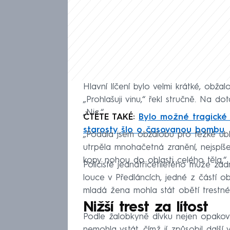
Hlavní líčení bylo velmi krátké, obža
„Prohlašuji vinu,“ řekl stručně. Na 
„Nic.“
ČTĚTE TAKÉ:
Bylo možné tragické 
starosty šlo o časovanou bombu
„Podala jsem obžalobu pro těžké ubl
utrpěla mnohačetná zranění, nejspíš
kopy nohou do oblasti celého těla,“ 
Policisté jednatřicetiletého muže zad
louce v Předláncích, jedné z částí 
mladá žena mohla stát obětí trestnéh
Nižší trest za lítost
Podle žalobkyně dívku nejen opakovan
nemohla vstát, čímž jí způsobil dalš