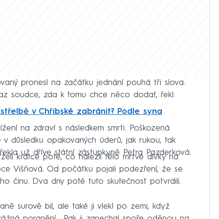
lovaný pronesl na začátku jednání pouhá tři slova.
dotaz soudce, zda k tomu chce něco dodat, řekl:
střelbě v Chřibské zabránit? Podle syna
ížení na zdraví s následkem smrti. Poškozená
e v důsledku opakovaných úderů, jak rukou, tak
řekla už dříve státní zástupkyně Petra Pazderková.
rželi krátce poté, co nalezli tělo mrtvé dívky na
obce Višňová. Od počátku pojali podezření, že se
o činu. Dva dny poté tuto skutečnost potvrdili.
ě surově bil, ale také ji vlekl po zemi, když
í vážná poranění. „Pak ji zanechal spoře oděnou na