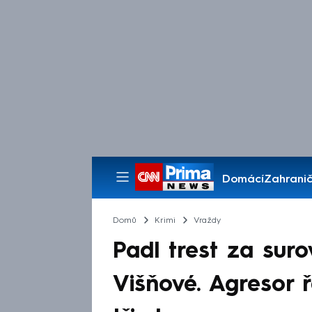
Domácí
Zahranič
Pořady
Domů
Krimi
Vraždy
Padl trest za sur
Višňové. Agresor