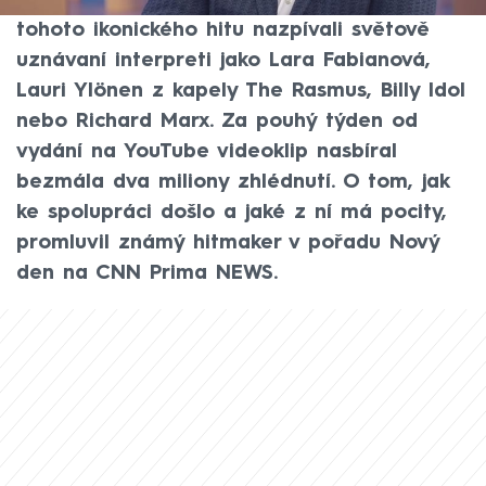
Prevent Cancer Foundation. Novou verzi
tohoto ikonického hitu nazpívali světově
uznávaní interpreti jako Lara Fabianová,
Lauri Ylönen z kapely The Rasmus, Billy Idol
nebo Richard Marx. Za pouhý týden od
vydání na YouTube videoklip nasbíral
bezmála dva miliony zhlédnutí. O tom, jak
ke spolupráci došlo a jaké z ní má pocity,
promluvil známý hitmaker v pořadu Nový
den na CNN Prima NEWS.