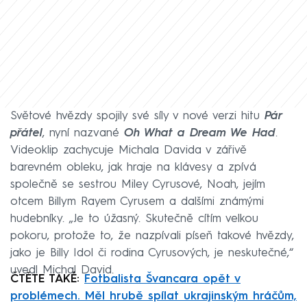
Světové hvězdy spojily své síly v nové verzi hitu
Pár
přátel
, nyní nazvané
Oh What a Dream We Had
.
Videoklip zachycuje Michala Davida v zářivě
barevném obleku, jak hraje na klávesy a zpívá
společně se sestrou Miley Cyrusové, Noah, jejím
otcem Billym Rayem Cyrusem a dalšími známými
hudebníky. „Je to úžasný. Skutečně cítím velkou
pokoru, protože to, že nazpívali píseň takové hvězdy,
jako je Billy Idol či rodina Cyrusových, je neskutečné,“
uvedl Michal David.
ČTĚTE TAKÉ:
Fotbalista Švancara opět v
problémech. Měl hrubě spílat ukrajinským hráčům,