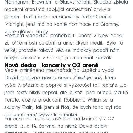
Normanem Brownem a Gladys Knight. Skladba získala
moderní aranžmá spojující orchestrální prvky s
popem. Text napsal renomovaný textař Charlie
Midnight, jenž má na kontě nominace na Grammy,
Zlaté glóby i Emmy.
Premiéra videoklipu proběhla 11. února v New Yorku
za přítomnosti celebrit a amerických médií. „Bylo to
velké, protože taková věc se málokdy podaří nám
malým umělcům z Česka,“ poznamenal zpěvák.
Nová deska i koncerty v O2 areně
Vedle zmíněného mezinárodního úspěchu vydal
David nedávno novou desku
Život je náš,
která
vyšla 7. března a poprvé si vyzkoušel roli textaře. „Já
jsem texty nikdy nepsal, ale jelikož psal hudbu Martin
Terefe, což je producent Robbieho Williamse a
skupiny Train, tak jsem si říkal, že bych toho byl rád
spoluautorem,“ vysvětlil hitmaker.
Fanoušci se mohou také těšit na koncerty v O2
areně 13. a 14. června, na nichž David oslaví