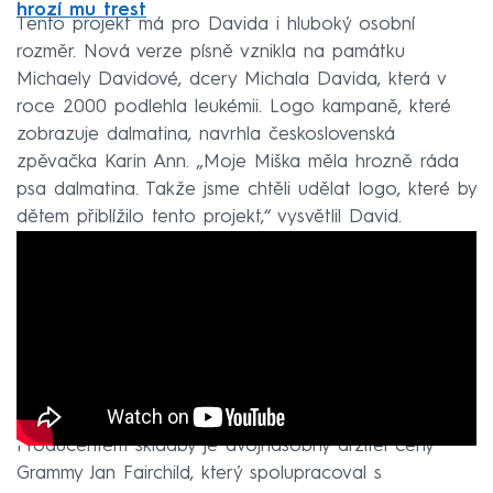
hrozí mu trest
Tento projekt má pro Davida i hluboký osobní
rozměr. Nová verze písně vznikla na památku
Michaely Davidové, dcery Michala Davida, která v
roce 2000 podlehla leukémii. Logo kampaně, které
zobrazuje dalmatina, navrhla československá
zpěvačka Karin Ann. „Moje Miška měla hrozně ráda
psa dalmatina. Takže jsme chtěli udělat logo, které by
dětem přiblížilo tento projekt,“ vysvětlil David.
Producentem skladby je dvojnásobný držitel ceny
Grammy Jan Fairchild, který spolupracoval s