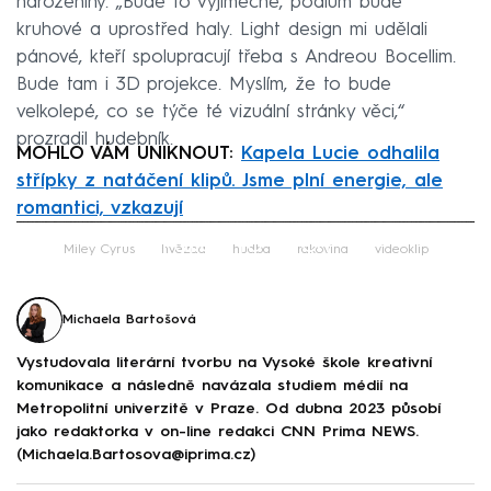
narozeniny. „Bude to výjimečné, pódium bude
kruhové a uprostřed haly. Light design mi udělali
pánové, kteří spolupracují třeba s Andreou Bocellim.
Bude tam i 3D projekce. Myslím, že to bude
velkolepé, co se týče té vizuální stránky věci,“
prozradil hudebník.
MOHLO VÁM UNIKNOUT:
Kapela Lucie odhalila
střípky z natáčení klipů. Jsme plní energie, ale
romantici, vzkazují
Failed to fetch
Miley Cyrus
hvězda
hudba
rakovina
videoklip
Michaela Bartošová
Vystudovala literární tvorbu na Vysoké škole kreativní
komunikace a následně navázala studiem médií na
Metropolitní univerzitě v Praze. Od dubna 2023 působí
jako redaktorka v on-line redakci CNN Prima NEWS.
(Michaela.Bartosova@iprima.cz)