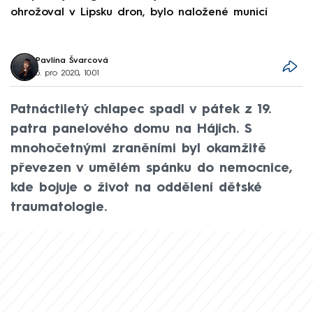
ohrožoval v Lipsku dron, bylo naložené municí
e
Pavlína Švarcová
5. pro 2020, 10:01
Patnáctiletý chlapec spadl v pátek z 19.
patra panelového domu na Hájích. S
mnohočetnými zraněními byl okamžitě
převezen v umělém spánku do nemocnice,
kde bojuje o život na oddělení dětské
traumatologie.