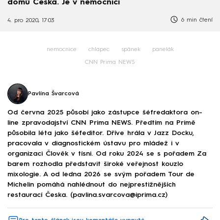
domů Česka. Je v nemocnici
6 min čtení
4. pro 2020, 17:03
nemocnice
chlapec
spánek
panelák
CNN Prima NEWS
Pavlína Švarcová
Od června 2025 působí jako zástupce šéfredaktora on-
line zpravodajství CNN Prima NEWS. Předtím na Primě
působila léta jako šéfeditor. Dříve hrála v Jazz Docku,
pracovala v diagnostickém ústavu pro mládež i v
organizaci Člověk v tísni. Od roku 2024 se s pořadem Za
barem rozhodla představit široké veřejnost kouzlo
mixologie. A od ledna 2026 se svým pořadem Tour de
Michelin pomáhá nahlédnout do nejprestižnějších
restaurací Česka. (pavlina.svarcova@iprima.cz)