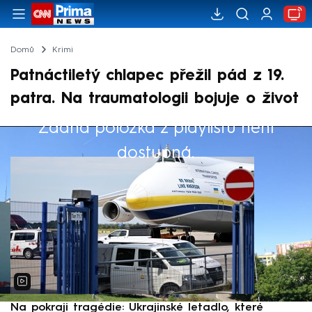
Domů
Krimi
Patnáctiletý chlapec přežil pád z 19.
patra. Na traumatologii bojuje o život
Žádná položka z playlistu není
Výběr redakce
dostupná.
Na pokraji tragédie: Ukrajinské letadlo, které
P