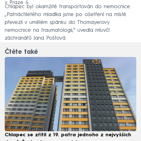
v Praze 4.
Chlapec byl okamžitě transportován do nemocnice.
„Patnáctiletého mladíka jsme po ošetření na místě
převezli v umělém spánku do Thomayerovy
nemocnice na traumatologii,“ uvedla mluvčí
záchranářů Jana Poštová.
Čtěte také
Chlapec se zřítil z 19. patra jednoho z nejvyšších