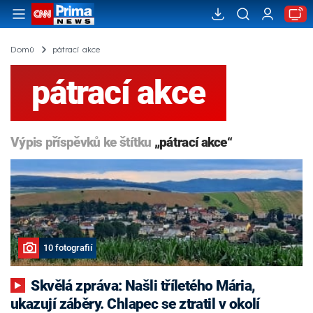
Domů
pátrací akce
pátrací akce
Výpis příspěvků ke štítku
„pátrací akce“
10 fotografií
Skvělá zpráva: Našli tříletého Mária,
ukazují záběry. Chlapec se ztratil v okolí