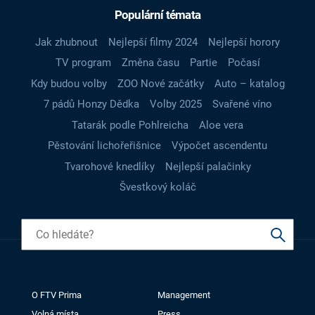
Populární témata
Jak zhubnout
Nejlepší filmy 2024
Nejlepší horory
TV program
Změna času
Partie
Počasí
Kdy budou volby
ZOO Nové začátky
Auto – katalog
7 pádů Honzy Dědka
Volby 2025
Svařené víno
Tatarák podle Pohlreicha
Aloe vera
Pěstování lichořeřišnice
Výpočet ascendentu
Tvarohové knedlíky
Nejlepší palačinky
Švestkový koláč
O FTV Prima
Management
Volná místa
Press