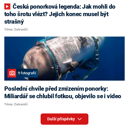
Česká ponorková legenda: Jak mohli do
toho šrotu vlézt? Jejich konec musel být
strašný
Téma: Zahraničí
9 fotografií
Poslední chvíle před zmizením ponorky:
Miliardář se chlubil fotkou, objevilo se i video
Téma: Zahraničí
Další příspěvky