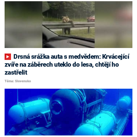
Drsná srážka auta s medvědem: Krvácející
zvíře na záběrech uteklo do lesa, chtějí ho
zastřelit
Téma: Slovensko