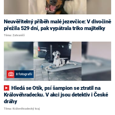
Neuvěřitelný příběh malé jezevčice: V divočině
přežila 529 dní, pak vypátrala triko majitelky
Téma: Zahraničí
8 fotografií
Hledá se Otík, psí šampion se ztratil na
Královéhradecku. V akci jsou detektiv i České
dráhy
Téma: Královéhradecký kraj