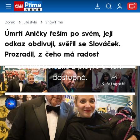
Domů
Lifestyle
ShowTime
Úmrtí Aničky řeším po svém, její
odkaz obdivuji, svěřil se Slováček.
Prozradil, z čeho má radost
Žádná položka z playlistu není
dostupná.
9 fotografií
CNN Prima NEWS
12. kvě 2025, 20:21
Felix Slováček si zahrál v novém klipu na
počest slavné Elišky Junkové. Nejrychlejší