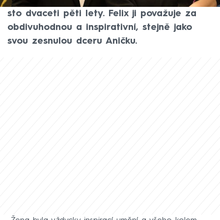
žena na čtyřech kolech se narodila před
sto dvaceti pěti lety. Felix ji považuje za
obdivuhodnou a inspirativní, stejně jako
svou zesnulou dceru Aničku.