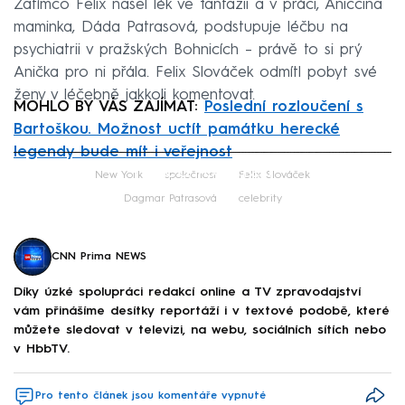
Zatímco Felix našel lék ve fantazii a v práci, Aniččina
maminka, Dáda Patrasová, podstupuje léčbu na
psychiatrii v pražských Bohnicích – právě to si prý
Anička pro ni přála. Felix Slováček odmítl pobyt své
ženy v léčebně jakkoli komentovat.
MOHLO BY VÁS ZAJÍMAT:
Poslední rozloučení s
Bartoškou. Možnost uctít památku herecké
legendy bude mít i veřejnost
Failed to fetch
New York
společnost
Felix Slováček
Dagmar Patrasová
celebrity
CNN Prima NEWS
Díky úzké spolupráci redakcí online a TV zpravodajství
vám přinášíme desítky reportáží i v textové podobě, které
můžete sledovat v televizi, na webu, sociálních sítích nebo
v HbbTV.
Pro tento článek jsou komentáře vypnuté