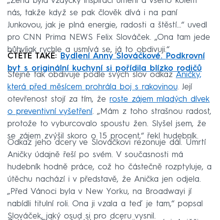
„Žena byla vždycky inspirací umění a všeho kolem
nás, takže když se pak člověk dívá i na paní
Junkovou, jak je plná energie, radosti a štěstí…“ uvedl
pro CNN Prima NEWS Felix Slováček. „Ona tam jede
bůhvíjak rychle a usmívá se, já to obdivuji.“
ČTĚTE TAKÉ:
Bydlení Anny Slováčkové. Podkrovní
byt s originální kuchyní si pořídila blízko rodičů
Stejně tak obdivuje podle svých slov odkaz
Aničky,
která před měsícem prohrála boj s rakovinou
. Její
otevřenost stojí za tím, že
roste zájem mladých dívek
o preventivní vyšetření
. „Mám z toho strašnou radost,
protože to vyburcovalo spoustu žen. Slyšel jsem, že
se zájem zvýšil skoro o 15 procent,“ řekl hudebník.
Odkaz jeho dcery ve Slováčkovi rezonuje dál. Úmrtí
Aničky údajně řeší po svém. V současnosti má
hudebník hodně práce, což ho částečně rozptyluje, a
útěchu nachází i v představě, že Anička jen odjela.
„Před Vánoci byla v New Yorku, na Broadwayi jí
nabídli titulní roli. Ona ji vzala a teď je tam,“ popsal
Slováček, jaký osud si pro dceru vysnil.