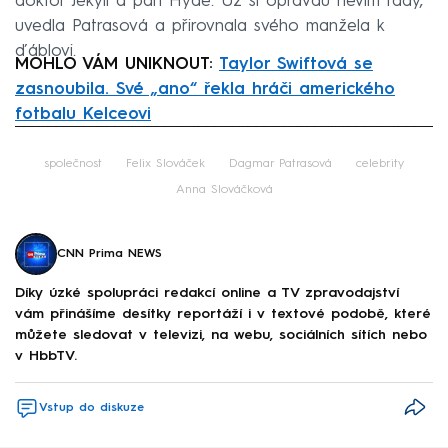
doktor Jekyll a pan Hyde. Už si opravdu nevím rady,“
uvedla Patrasová a přirovnala svého manžela k
ďáblovi.
MOHLO VÁM UNIKNOUT:
Taylor Swiftová se
zasnoubila. Své „ano“ řekla hráči amerického
fotbalu Kelceovi
Failed to fetch
společnost
Felix Slováček
Dagmar Patrasová
celebrity
Anna Slováčková
CNN Prima NEWS
Díky úzké spolupráci redakcí online a TV zpravodajství
vám přinášíme desítky reportáží i v textové podobě, které
můžete sledovat v televizi, na webu, sociálních sítích nebo
v HbbTV.
Vstup do diskuze