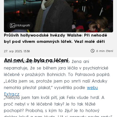
6
fotografií
Průšvih hollywoodské hvězdy Walshe: Při nehodě
byl pod vlivem omamných látek. Vezl malé děti
6 min čtení
27. srp 2025, 13:38
Ani neví, že byla na léčení
Slováček údajně tvrdí, že si jeho žena ani
nepamatuje, že se během jara léčila v psychiatrické
léčebně v pražských Bohnicích. To Patrasová popírá.
„Léčila jsem se, protože jsem po smrti naší Andulky
nemohla přestat plakat,“ vysvětlila podle
webu
Extra.cz
.
„Nebyla jsem tam kvůli pití, jak Felix všude tvrdí. A
proč nebyl v té léčebně taky? Je to tak těžké
pochopit? Proboha, s kým to žiju? Je to hotový