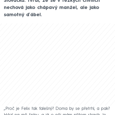
Slováčka. Tvrdí, že se v těžkých chvílích
nechová jako chápavý manžel, ale jako
samotný ďábel.
„Proč je Felix tak falešný? Doma by se přetrhl, a pak?