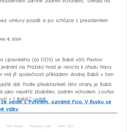
rezidentem zdrhne zadním vchodem,“ uvedla na
jde bez omluvy pozdě a po schůzce s prezidentem
ay 8, 2026
na Lipavského (za ODS) se Babiš vůči Pavlovi
 jednání na Pražský hrad je neúcta k úřadu hlavy
ér má jít společnosti příkladem. Andrej Babiš v tom
 ještě dál. Podle představitelů této strany je Babiš
tíká jako největší zbabělec zadním vchodem. Loutka
sti = 1 Babiš,“
uvádí
.
se sejde s Putinem, oznámil Fico. V Rusku se
vé války
iled to fetch
Petr Pavel
Pražský hrad
ANO 2011