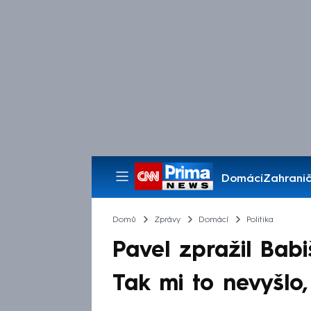
Domácí
Zahranič
Pořady
Domů
Zprávy
Domácí
Politika
Pavel zpražil Bab
Tak mi to nevyšlo