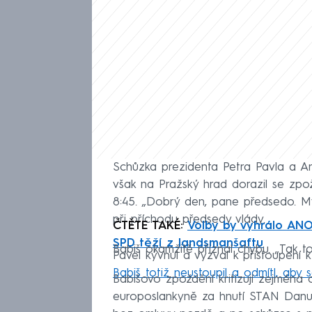
Schůzka prezidenta Petra Pavla a An
však na Pražský hrad dorazil se zpož
8:45. „Dobrý den, pane předsedo. Mys
při příchodu předsedy vlády.
ČTĚTE TAKÉ:
Volby by vyhrálo ANO
SPD těží z landsmanšaftu
Babiš okamžitě přiznal chybu. „Tak to
Pavel kývnul a vyzval k přistoupení 
Babiš totiž neustoupil a odmítl, aby
Babišovo zpoždění kritizují zejména o
europoslankyně za hnutí STAN Danuše 