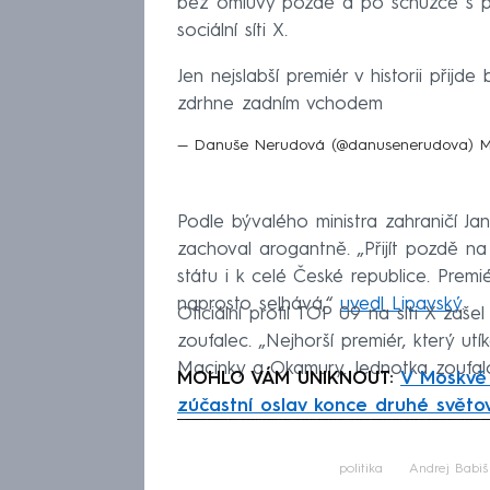
bez omluvy pozdě a po schůzce s p
sociální síti X.
Jen nejslabší premiér v historii při
zdrhne zadním vchodem
— Danuše Nerudová (@danusenerudova)
M
Podle bývalého ministra zahraničí Ja
zachoval arogantně. „Přijít pozdě na
státu i k celé České republice. Premi
naprosto selhává,“
uvedl Lipavský
.
Oficiální profil TOP 09 na síti X zašel
zoufalec. „Nejhorší premiér, který u
Macinky a Okamury. Jednotka zoufalo
MOHLO VÁM UNIKNOUT:
V Moskvě 
zúčastní oslav konce druhé světo
Fa
politika
Andrej Babiš