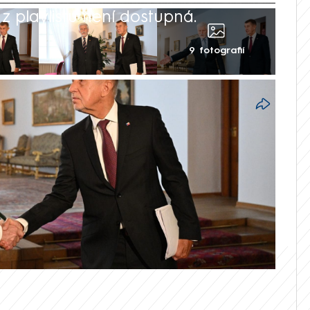
 playlistu není dostupná.
9 fotografií
Andreje Babiše (ANO) na Pražský hrad
emiér totiž dorazil o patnáct minut
o dochvilnost upozornil. Babiš pouze
 dřívější příchod nevyšel. Po krátkém
í delegace na summit NATO neshodli.