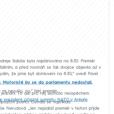
dreje Babiše byla naplánována na 8:30. Premiér
děním, a před novináři se tak dvojice objevila až v
lím, že jsme byli domluveni na 8:30,“ uvedl Pavel
. Motoristé by se do parlamentu nedostali,
 mi nevyšlo, no,“ řekl premiér.
k jednání. To ale pro něj skončilo neúspěchem.
 se prezident účastnil summitu NATO v Ankaře
.
poziční politici. Ozvala se například
Nerudová. „Jen nejslabší premiér v historii přijde