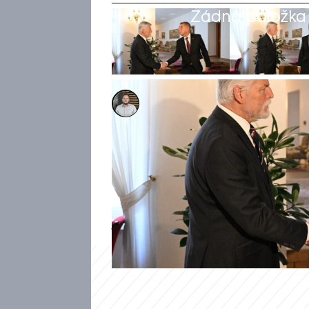
Žádná položka z
Ladislav Šustr
8. kvě 2026, 11:02
Při příchodu předsedy vlády 
panovala dusná atmosféra. Pr
později a prezident ho na jeh
pokrčil rameny a uvedl, že mu
jednání se politici na složen