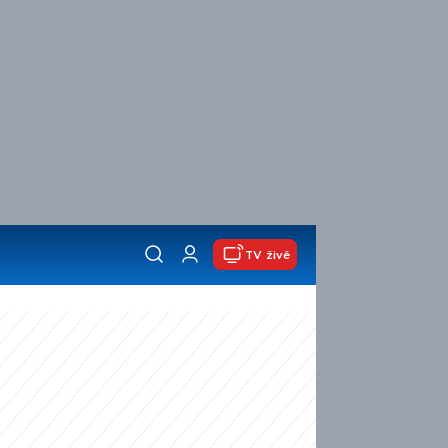
TV živě