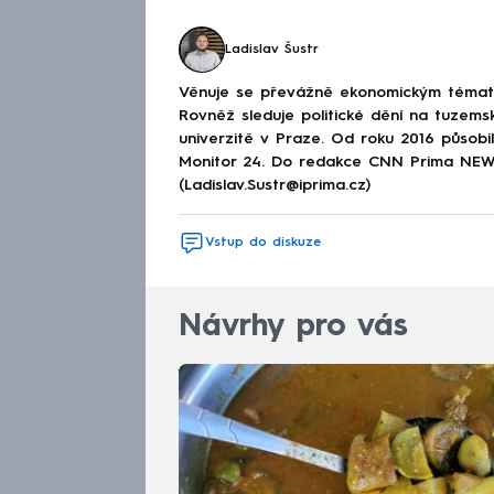
Ladislav Šustr
Věnuje se převážně ekonomickým tématům
Rovněž sleduje politické dění na tuzems
univerzitě v Praze. Od roku 2016 působi
Monitor 24. Do redakce CNN Prima NEWS 
(Ladislav.Sustr@iprima.cz)
Vstup do diskuze
Návrhy pro vás