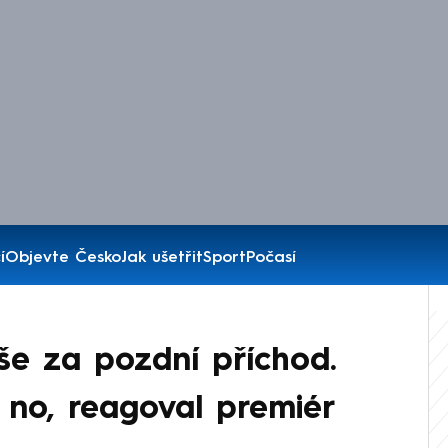
í
Objevte Česko
Jak ušetřit
Sport
Počasí
iše za pozdní příchod.
, no, reagoval premiér