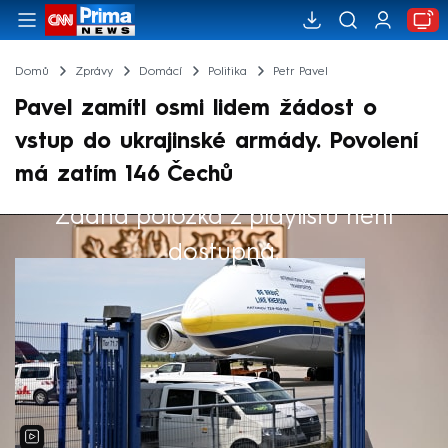
Domů
Zprávy
Domácí
Politika
Petr Pavel
Pavel zamítl osmi lidem žádost o
vstup do ukrajinské armády. Povolení
má zatím 146 Čechů
Žádná položka z playlistu není
Výběr redakce
dostupná.