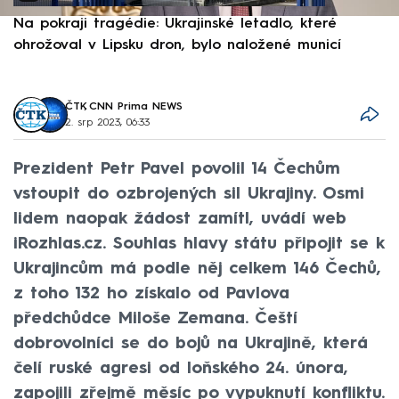
Na pokraji tragédie: Ukrajinské letadlo, které
P
ohrožoval v Lipsku dron, bylo naložené municí
e
ČTK
,
CNN Prima NEWS
2. srp 2023, 06:33
Prezident Petr Pavel povolil 14 Čechům
vstoupit do ozbrojených sil Ukrajiny. Osmi
lidem naopak žádost zamítl, uvádí web
iRozhlas.cz. Souhlas hlavy státu připojit se k
Ukrajincům má podle něj celkem 146 Čechů,
z toho 132 ho získalo od Pavlova
předchůdce Miloše Zemana. Čeští
dobrovolníci se do bojů na Ukrajině, která
čelí ruské agresi od loňského 24. února,
zapojili zřejmě měsíc po vypuknutí konfliktu.