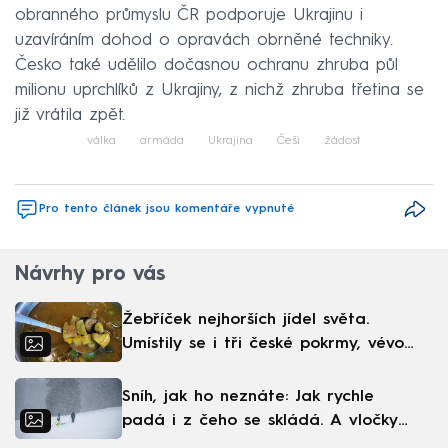
obranného průmyslu ČR podporuje Ukrajinu i
uzavíráním dohod o opravách obrněné techniky.
Česko také udělilo dočasnou ochranu zhruba půl
milionu uprchlíků z Ukrajiny, z nichž zhruba třetina se
již vrátila zpět.
válka
armáda
Ukrajina
Češi
žádost
Pro tento článek jsou komentáře vypnuté
Návrhy pro vás
Žebříček nejhorších jídel světa.
Umístily se i tři české pokrmy, vévodí
skandinávská kuchyně
Sníh, jak ho neznáte: Jak rychle
padá i z čeho se skládá. A vločky
nejsou bílé