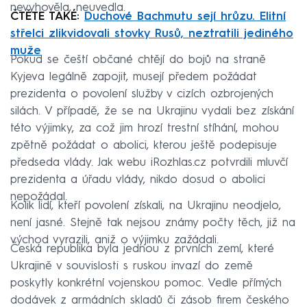
nevyhověla, neuvedla.
ČTĚTE TAKÉ:
Duchové Bachmutu sejí hrůzu. Elitní
střelci zlikvidovali stovky Rusů, neztratili jediného
muže
Pokud se čeští občané chtějí do bojů na straně
Kyjeva legálně zapojit, musejí předem požádat
prezidenta o povolení služby v cizích ozbrojených
silách. V případě, že se na Ukrajinu vydali bez získání
této výjimky, za což jim hrozí trestní stíhání, mohou
zpětně požádat o abolici, kterou ještě podepisuje
předseda vlády. Jak webu iRozhlas.cz potvrdili mluvčí
prezidenta a úřadu vlády, nikdo dosud o abolici
nepožádal.
Kolik lidí, kteří povolení získali, na Ukrajinu neodjelo,
není jasné. Stejně tak nejsou známy počty těch, již na
východ vyrazili, aniž o výjimku zažádali.
Česká republika byla jednou z prvních zemí, které
Ukrajině v souvislosti s ruskou invazí do země
poskytly konkrétní vojenskou pomoc. Vedle přímých
dodávek z armádních skladů či zásob firem českého