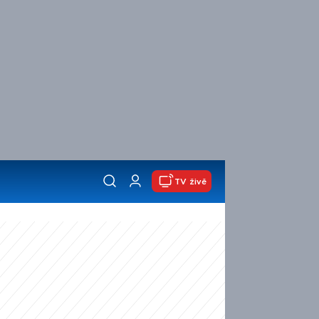
TV živě