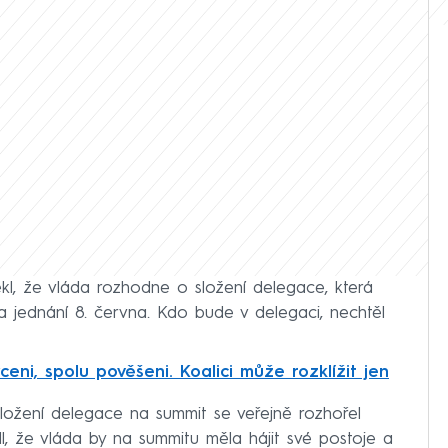
kl, že vláda rozhodne o složení delegace, která
 jednání 8. června. Kdo bude v delegaci, nechtěl
ceni, spolu pověšeni. Koalici může rozklížit jen
ložení delegace na summit se veřejně rozhořel
l, že vláda by na summitu měla hájit své postoje a