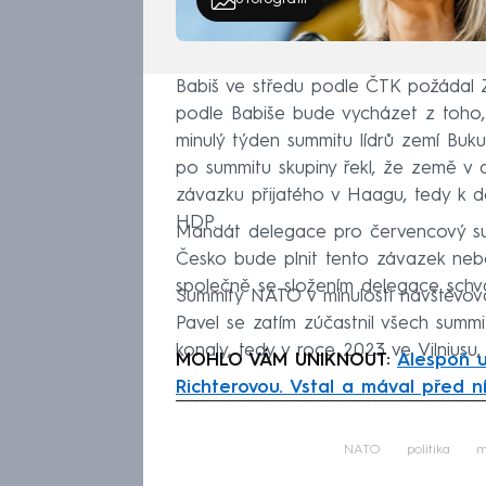
Babiš ve středu podle ČTK požádal 
podle Babiše bude vycházet z toho, 
minulý týden summitu lídrů zemí Buku
po summitu skupiny řekl, že země v de
závazku přijatého v Haagu, tedy k d
HDP.
Mandát delegace pro červencový sum
Česko bude plnit tento závazek ne
společně se složením delegace schvá
Summity NATO v minulosti navštěvoval
Pavel se zatím zúčastnil všech summ
konaly, tedy v roce 2023 ve Vilniusu
MOHLO VÁM UNIKNOUT:
Alespoň uv
Richterovou. Vstal a mával před ní
Fa
NATO
politika
m