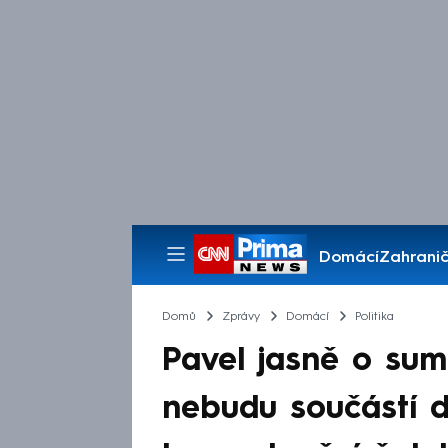
Domácí
Zahranič
Pořady
Domů
Zprávy
Domácí
Politika
Pavel jasně o su
nebudu součástí 