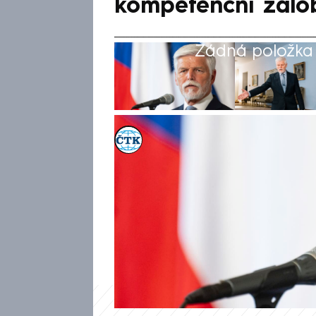
kompetenční žalo
Žádná položka z
ČTK
Akt. 21. kvě 2026, 10:56
• 21. kvě 2026, 10:13
Pokud nebudu součástí delega
NATO, podám kompetenční žalo
na bezpečnostní konferenci G
v Ankaře vede již několik měs
Andrejem Babišem (ANO).