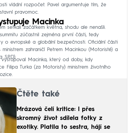
osti vládní rozpočet. Pavel argumentuje tím, že
stavní pravomoc.
vystupuje Macinka
em setkali začátkem května, shodu ale nenašli.
ummitu zúčastnil zejména první části, tedy
y o evropské a globální bezpečnosti. Oficiální části
s ministrem zahraničí Petrem Macinkou (Motoristé) a
a SPD).
 vystupoval Macinka, který od doby, kdy
 Filipa Turka (za Motoristy) ministrem životního
ozice.
Čtěte také
Mrázová čelí kritice: I přes
skromný život sdílela fotky z
exotiky. Platila to sestra, hájí se