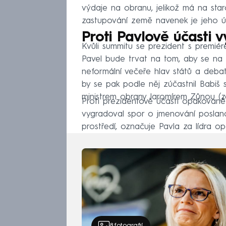
výdaje na obranu, jelikož má na star
zastupování země navenek je jeho ú
Proti Pavlově účasti 
Kvůli summitu se prezident s premiér
Pavel bude trvat na tom, aby se na s
neformální večeře hlav států a debat
by se pak podle něj zúčastnil Babiš 
ministrem obrany Jaromírem Zůnou (z
Proti prezidentově účasti opakovaně
vygradoval spor o jmenování poslance
prostředí, označuje Pavla za lídra op
8
fotografií