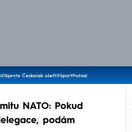
í
Objevte Česko
Jak ušetřit
Sport
Počasí
mmitu NATO: Pokud
delegace, podám