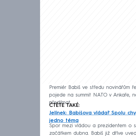
Premiér Babiš ve středu novinářům ře
pojede na summit NATO v Ankaře, na
předjímat.
ČTĚTE TAKÉ:
Jelínek: Babišova vláda? Spolu chy
jedno téma
Spor mezi vládou a prezidentem o s
začátkem dubna. Babiš již dříve uved