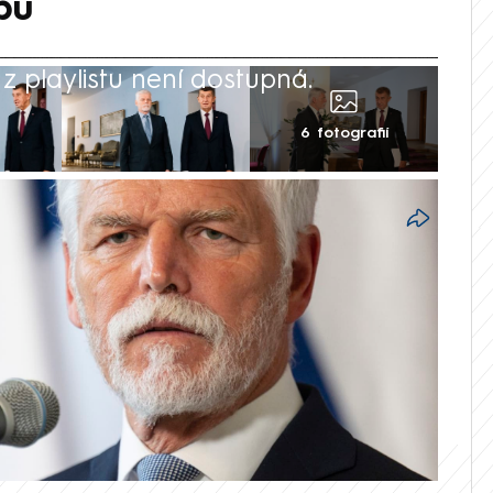
bu
 playlistu není dostupná.
6 fotografií
ce na summit Severoatlantické aliance
bu, řekl prezident Petr Pavel novinářům
lobsec. O účasti na červencovém summitu
íců spor s vládou v čele s premiérem