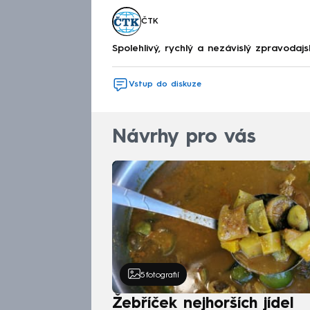
ČTK
Spolehlivý, rychlý a nezávislý zpravodajs
Vstup do diskuze
Návrhy pro vás
5
fotografií
Žebříček nejhorších jídel