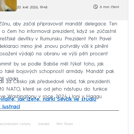
6 min čtení
20. kvě 2026, 19:48
Zůnu, aby začal připravovat mandát delegace. Ten
o čem ho informoval prezident, když se zúčastnil
rešťské devítky v Rumunsku. Prezident Petr Pavel
klaraci mimo jiné znovu potvrdily vůli k plnění
osažení výdajů na obranu ve výši pěti procent
mit by se podle Babiše měl týkat toho, jak
bo také bojových schopností armády. Mandát pak
lí vláda.
i za Česko jak předsedové vlád, tak prezidenti.
itů NATO, které se od jeho nástupu do funkce
, ve Washingtonu v roce 2024 i loni v Haagu.
idíte, jak lžete, nařkl Ševčík ve studiu
 lustrací
iled to fetch
ezinárodní vztahy
žaloba
Petr Pavel