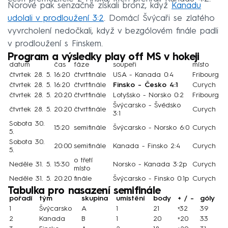
Norové pak senzačně získali bronz, když
Kanadu
udolali v prodloužení 3:2
. Domácí Švýcaři se zlatého
vyvrcholení nedočkali, když v bezgólovém finále padli
v prodloužení s Finskem.
Program a výsledky play off MS v hokeji
datum
čas
fáze
soupeři
místo
čtvrtek 28. 5.
16:20
čtvrtfinále
USA - Kanada 0:4
Fribourg
čtvrtek 28. 5.
16:20
čtvrtfinále
Finsko - Česko 4:1
Curych
čtvrtek 28. 5.
20:20
čtvrtfinále
Lotyšsko - Norsko 0:2
Fribourg
Švýcarsko - Švédsko
čtvrtek 28. 5.
20:20
čtvrtfinále
Curych
3:1
Sobota 30.
15:20
semifinále
Švýcarsko - Norsko 6:0
Curych
5.
Sobota 30.
20:00
semifinále
Kanada - Finsko 2:4
Curych
5.
o třetí
Neděle 31. 5.
15:30
Norsko - Kanada 3:2p
Curych
místo
Neděle 31. 5.
20:20
finále
Švýcarsko - Finsko 0:1p
Curych
Tabulka pro nasazení semifinále
pořadí
tým
skupina
umístění
body
+ / -
góly
1
Švýcarsko
A
1
21
+32
39
2
Kanada
B
1
20
+20
33