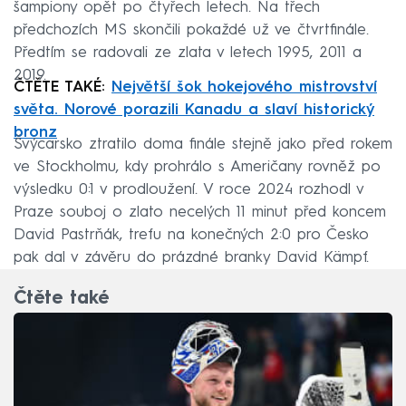
šampiony opět po čtyřech letech. Na třech
předchozích MS skončili pokaždé už ve čtvrtfinále.
Předtím se radovali ze zlata v letech 1995, 2011 a
2019.
ČTĚTE TAKÉ:
Největší šok hokejového mistrovství
světa. Norové porazili Kanadu a slaví historický
bronz
Švýcarsko ztratilo doma finále stejně jako před rokem
ve Stockholmu, kdy prohrálo s Američany rovněž po
výsledku 0:1 v prodloužení. V roce 2024 rozhodl v
Praze souboj o zlato necelých 11 minut před koncem
David Pastrňák, trefu na konečných 2:0 pro Česko
pak dal v závěru do prázdné branky David Kämpf.
Čtěte také