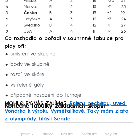
3
Finsko
A
2
18
+20
31
4
Norsko
B
2
15
+11
25
5
Česko
B
3
13
+2
19
6
Lotyšsko
A
3
12
+7
24
7
Švédsko
B
4
12
+11
27
8
USA
A
4
11
+4
25
Co rozhodlo o pořadí v souhrnné tabulce pro
play off:
umístění ve skupině
body ve skupině
rozdíl ve skóre
vstřelené góly
případně nasazení do turnaje
MOHLO BY VÁS ZAJÍMAT:
Pointu nechápu, uvedl
Konečné tabulky základních skupin
Vondrka k výroku Vymětalíkové. Taky mám zlato
z olympiády, hlásil Šebrle
Failed to fetch
pavouk
Kanada
Norsko
Švýcarsko
play off