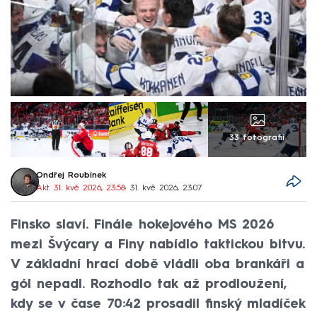
33 fotografií
Ondřej Roubínek
Akt. 31. kvě 2026, 23:58
• 31. kvě 2026, 23:07
Finsko slaví. Finále hokejového MS 2026
mezi Švýcary a Finy nabídlo taktickou bitvu.
V základní hrací době vládli oba brankáři a
gól nepadl. Rozhodlo tak až prodloužení,
kdy se v čase 70:42 prosadil finský mladíček