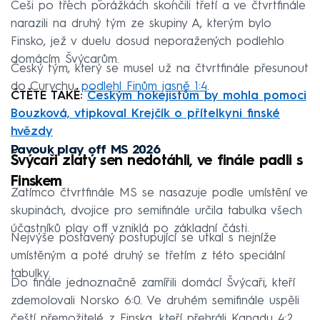
Češi po třech porážkách skončili třetí a ve čtvrtfinále
narazili na druhý tým ze skupiny A, kterým bylo
Finsko, jež v duelu dosud neporažených podlehlo
domácím Švýcarům.
Český tým, který se musel už na čtvrtfinále přesunout
do Curychu,
podlehl Finům jasně 1:4
.
ČTĚTE TAKÉ:
Českým hokejistům by mohla pomoci
Bouzková, vtipkoval Krejčík o přítelkyni finské
hvězdy
Pavouk play off MS 2026
Švýcaři zlatý sen nedotáhli, ve finále padli s
Finskem
Zatímco čtvrtfinále MS se nasazuje podle umístění ve
skupinách, dvojice pro semifinále určila tabulka všech
účastníků play off vzniklá po základní části.
Nejvýše postavený postupující se utkal s nejníže
umístěným a poté druhý se třetím z této speciální
tabulky.
Do finále jednoznačně zamířili domácí Švýcaři, kteří
zdemolovali Norsko 6:0. Ve druhém semifinále uspěli
čeští přemožitelé z Finska, kteří přehráli Kanadu 4:2.