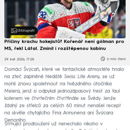
13
fotografií
Příčiny krachu hokejistů? Kořenář není gólman pro
MS, řekl Látal. Zmínil i rozštěpenou kabinu
6 min čtení
29. kvě 2026, 17:28
Domácí Švýcaři, které ve fantastické atmosféře hnalo
na zteč zaplněné hlediště Swiss Life Areny, se už
mohli znovu spolehnout na hvězdného útočníka
Meiera, jenž si odpykal jednozápasový trest za faul
kolenem ve čtvrtečním čtvrtfinále se Švédy. Jenže
žádný ze střelců za celých 60 minut nenašel recept
na skvěle chytajícího Fina Annunena ani Švýcara
Genoniho.
Strhující prodloužení už nenechalo nikoho v