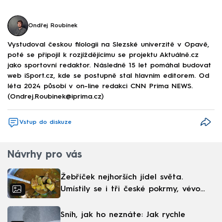
Ondřej Roubínek
Vystudoval českou filologii na Slezské univerzitě v Opavě,
poté se připojil k rozjíždějícímu se projektu Aktuálně.cz
jako sportovní redaktor. Následně 15 let pomáhal budovat
web iSport.cz, kde se postupně stal hlavním editorem. Od
léta 2024 působí v on-line redakci CNN Prima NEWS.
(Ondrej.Roubinek@iprima.cz)
Vstup do diskuze
Návrhy pro vás
Žebříček nejhorších jídel světa.
Umístily se i tři české pokrmy, vévodí
skandinávská kuchyně
Sníh, jak ho neznáte: Jak rychle