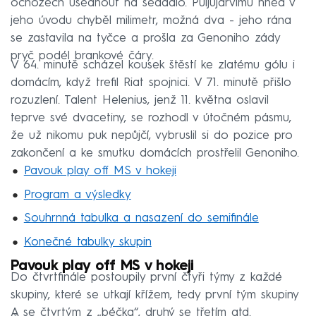
ochozech usednout na sedadlo. Puljujärvimu hned v
jeho úvodu chyběl milimetr, možná dva - jeho rána
se zastavila na tyčce a prošla za Genoniho zády
pryč podél brankové čáry.
V 64. minutě scházel kousek štěstí ke zlatému gólu i
domácím, když trefil Riat spojnici. V 71. minutě přišlo
rozuzlení. Talent Helenius, jenž 11. května oslavil
teprve své dvacetiny, se rozhodl v útočném pásmu,
že už nikomu puk nepůjčí, vybruslil si do pozice pro
zakončení a ke smutku domácích prostřelil Genoniho.
Pavouk play off MS v hokeji
Program a výsledky
Souhrnná tabulka a nasazení do semifinále
Konečné tabulky skupin
Pavouk play off MS v hokeji
Do čtvrtfinále postoupily první čtyři týmy z každé
skupiny, které se utkají křížem, tedy první tým skupiny
A se čtvrtým z „béčka“, druhý se třetím atd.