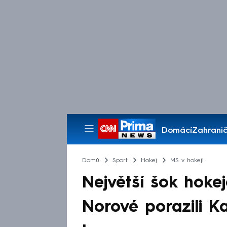
Domácí
Zahranič
Pořady
Domů
Sport
Hokej
MS v hokeji
Největší šok hokej
Norové porazili Ka