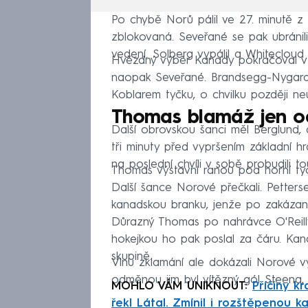
Po chybě Norů pálil ve 27. minutě z i
zblokovaná. Seveřané se pak ubránili 
vedení. Solberg vypálil a Whiteclou
Hvězdný výběr Kanady pokračoval v md
naopak Seveřané. Brandsegg-Nygard 
Koblarem tyčku, o chvilku později neu
Thomas blamáž jen od
Další obrovskou šanci měl Berglund, 
tři minuty před vypršením základní hr
na poslední chvíli v sobě probudili t
Thomas výstavní ranou pod horní tyč
Další šance Norové přečkali. Petters
kanadskou branku, jenže po zakázan
Důrazný Thomas po nahrávce O'Reill
hokejkou ho pak poslal za čáru. Kana
skupině.
Vlnu zklamání ale dokázali Norové vy
odměnou jim byl vítězný gól Steena, kte
MOHLO VÁM UNIKNOUT:
Příčiny k
řekl Látal. Zmínil i rozštěpenou k