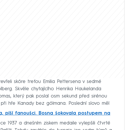
vřeli skóre trefou Emilia Pettersena v sedmé
Solberg. Skvěle chytajícího Henrika Haukelanda
omas, který pak poslal osm sekund před sirénou
 při hře Kanady bez gólmana. Poslední slovo měl
, píší fanoušci. Bosna šokovala postupem na
e 1937 a dnešním ziskem medaile vylepšili čtvrté