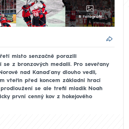
8 fotografií
řetí místo senzačně porazili
í se z bronzových medailí. Pro seveřany
. Norové nad Kanaďany dlouho vedli,
m vteřin před koncem základní hrací
 prodloužení se ale trefil mladík Noah
ricky první cenný kov z hokejového