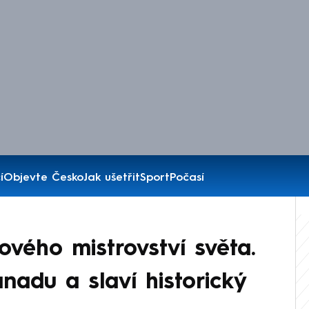
í
Objevte Česko
Jak ušetřit
Sport
Počasí
ového mistrovství světa.
nadu a slaví historický