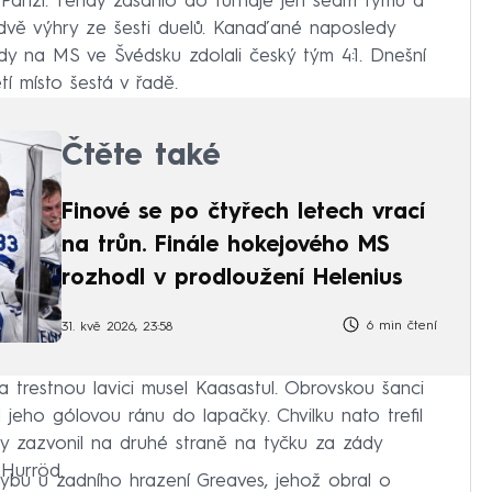
v Paříži. Tehdy zasáhlo do turnaje jen sedm týmů a
n dvě výhry ze šesti duelů. Kanaďané naposledy
dy na MS ve Švédsku zdolali český tým 4:1. Dnešní
í místo šestá v řadě.
Čtěte také
Finové se po čtyřech letech vrací
na trůn. Finále hokejového MS
rozhodl v prodloužení Helenius
6 min čtení
31. kvě 2026, 23:58
 trestnou lavici musel Kaasastul. Obrovskou šanci
jeho gólovou ránu do lapačky. Chvilku nato trefil
vky zazvonil na druhé straně na tyčku za zády
Hurröd.
ybu u zadního hrazení Greaves, jehož obral o