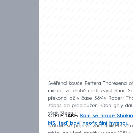
Svěřenci kouče Pettera Thoresena ote
minutě, ve druhé části zvýšil Stian 
překonal až v čase 58:44 Robert Th
zápas do prodloužení. Oba góly dal
však Steen.
ČTĚTE TAKÉ:
Kam se hrabe Shakira
MS, teď baví neoficiální hymnou.
Norové se poprvé zúčastnili MS v roc