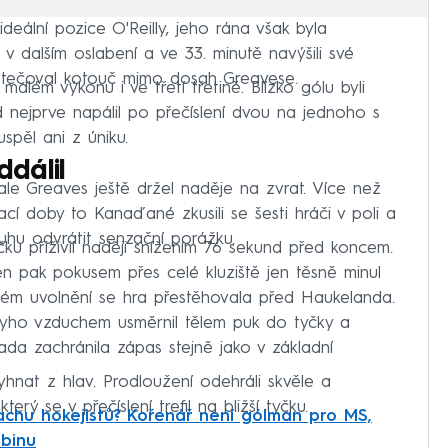
deální pozice O'Reilly, jeho rána však byla
v dalším oslabení a ve 33. minutě navýšili své
d tečoval kotouč mimo dosah Greavese.
lém výkonu i ve třetí třetině. Blízko gólu byli
nejprve napálil po přečíslení dvou na jednoho s
spěl ani z úniku.
dálil
ale Greaves ještě držel naděje na zvrat. Více než
ací doby to Kanaďané zkusili se šesti hráči v poli a
ouhu odvrátit senzační porážku.
ku přiživil naději snížením 76 sekund před koncem.
en pak pokusem přes celé kluziště jen těsně minul
ém uvolnění se hra přestěhovala před Haukelanda.
yho vzduchem usměrnil tělem puk do tyčky a
da zachránila zápas stejně jako v základní
hnat z hlav. Prodloužení odehráli skvěle a
rý se v přečíslení trefil na bližší tyčku.
rachu hokejistů? Kořenář není gólman pro MS,
abinu