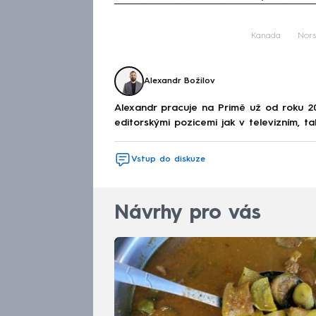
Fa
Kanada
Nors
Alexandr Božilov
Alexandr pracuje na Primě už od roku 2
editorskými pozicemi jak v televizním, ta
Vstup do diskuze
Návrhy pro vás