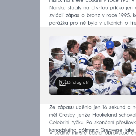
místo, na které dosáhli v roce 1951 
Norsku stačily na čtvrtou příčku je
zvládli zápas o bronz v roce 1995, k
porážka pro ně byla v utkáních o třet
33
fotografií
Ze zápasu uběhlo jen 16 sekund a na
měl Crosby, jenže Haukeland schoval 
Celebrini tyčku. Po skončení přesilo
kanadského gólmana Greavese také 
V sedmé minutě udělal obrovskou ch