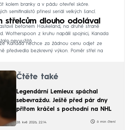
čit kolem branky a v pádu otevřel skóre.
 semifinalistů přinesl seriál velkých šancí.
 střelcům dlouho odolával
zastavil betonem Haukeland, na druhé straně
d. Wotherspoon z kruhu napálil spojnici, Kanada
stala nevyužitá.
, že Kanada nechce za žádnou cenu odjet ze
ině předvedla bezkrevný výkon. Poměr střel na
Čtěte také
Legendární Lemieux spáchal
sebevraždu. Ještě před pár dny
přitom kráčel s pochodní na NHL
6 min čtení
28. kvě 2026, 22:14