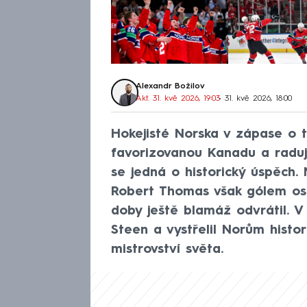
Alexandr Božilov
Akt. 31. kvě 2026, 19:03
• 31. kvě 2026, 18:00
Hokejisté Norska v zápase o t
favorizovanou Kanadu a raduj
se jedná o historický úspěch
Robert Thomas však gólem os
doby ještě blamáž odvrátil. V
Steen a vystřelil Norům histo
mistrovství světa.