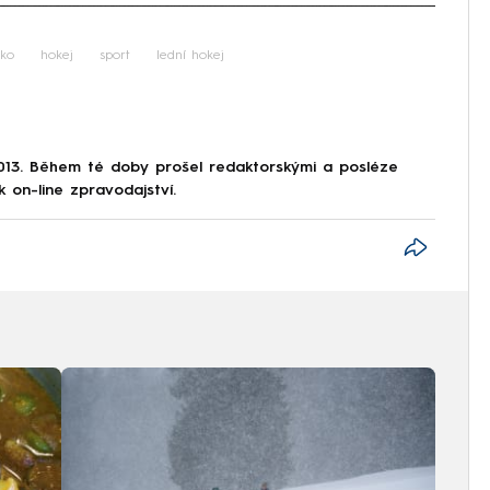
iled to fetch
ko
hokej
sport
lední hokej
013. Během té doby prošel redaktorskými a posléze
k on-line zpravodajství.