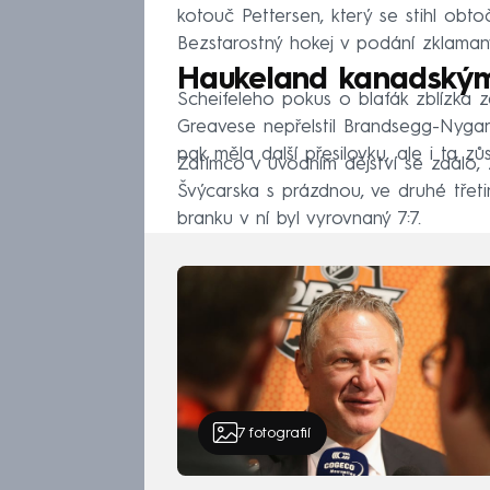
kotouč Pettersen, který se stihl obto
Bezstarostný hokej v podání zklamaných
Haukeland kanadským
Scheifeleho pokus o blafák zblízka 
Greavese nepřelstil Brandsegg-Nygar
pak měla další přesilovku, ale i ta zů
Zatímco v úvodním dějství se zdálo
Švýcarska s prázdnou, ve druhé třet
branku v ní byl vyrovnaný 7:7.
7
fotografií