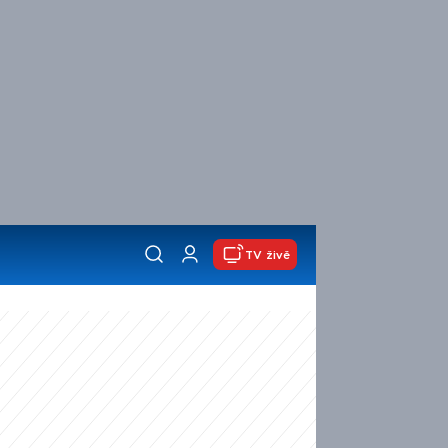
TV živě