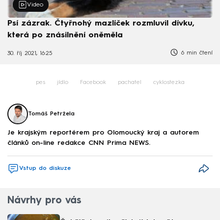
Video
Psí zázrak. Čtyřnohý mazlíček rozmluvil dívku,
která po znásilnění oněměla
6 min čtení
30. říj 2021, 16:25
pes
jídlo
Facebook
pachatel
cyklostezka
Tomáš Petržela
Je krajským reportérem pro Olomoucký kraj a autorem
článků on-line redakce CNN Prima NEWS.
Vstup do diskuze
Návrhy pro vás