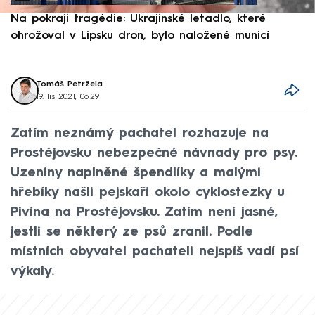
Na pokraji tragédie: Ukrajinské letadlo, které
P
ohrožoval v Lipsku dron, bylo naložené municí
e
Tomáš Petržela
19. lis 2021, 06:29
Zatím neznámý pachatel rozhazuje na
Prostějovsku nebezpečné návnady pro psy.
Uzeniny naplněné špendlíky a malými
hřebíky našli pejskaři okolo cyklostezky u
Pivína na Prostějovsku. Zatím není jasné,
jestli se některý ze psů zranil. Podle
místních obyvatel pachateli nejspíš vadí psí
výkaly.