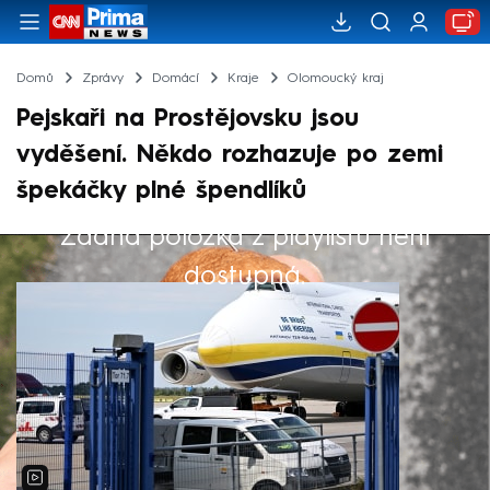
Domů
Zprávy
Domácí
Kraje
Olomoucký kraj
Pejskaři na Prostějovsku jsou
vyděšení. Někdo rozhazuje po zemi
špekáčky plné špendlíků
Žádná položka z playlistu není
Výběr redakce
dostupná.