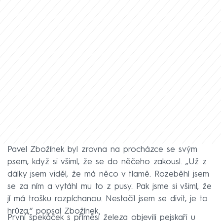
Pavel Zbožínek byl zrovna na procházce se svým
psem, když si všiml, že se do něčeho zakousl. „Už z
dálky jsem viděl, že má něco v tlamě. Rozeběhl jsem
se za ním a vytáhl mu to z pusy. Pak jsme si všiml, že
jí má trošku rozpíchanou. Nestačil jsem se divit, je to
hrůza,“ popsal Zbožínek.
První špekáček s příměsí železa objevili pejskaři u