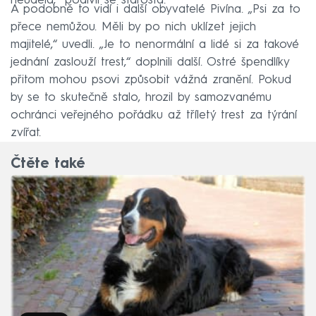
neudělá,“ podivil se starosta.
A podobně to vidí i další obyvatelé Pivína. „Psi za to
přece nemůžou. Měli by po nich uklízet jejich
majitelé,“ uvedli. „Je to nenormální a lidé si za takové
jednání zaslouží trest,“ doplnili další. Ostré špendlíky
přitom mohou psovi způsobit vážná zranění. Pokud
by se to skutečně stalo, hrozil by samozvanému
ochránci veřejného pořádku až tříletý trest za týrání
zvířat.
Čtěte také