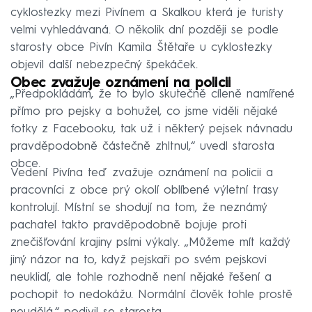
cyklostezky mezi Pivínem a Skalkou která je turisty
velmi vyhledávaná. O několik dní později se podle
starosty obce Pivín Kamila Štětaře u cyklostezky
objevil další nebezpečný špekáček.
Obec zvažuje oznámení na policii
„Předpokládám, že to bylo skutečně cíleně namířené
přímo pro pejsky a bohužel, co jsme viděli nějaké
fotky z Facebooku, tak už i některý pejsek návnadu
pravděpodobně částečně zhltnul,“ uvedl starosta
obce.
Vedení Pivína teď zvažuje oznámení na policii a
pracovníci z obce prý okolí oblíbené výletní trasy
kontrolují. Místní se shodují na tom, že neznámý
pachatel takto pravděpodobně bojuje proti
znečišťování krajiny psími výkaly. „Můžeme mít každý
jiný názor na to, když pejskaři po svém pejskovi
neuklidí, ale tohle rozhodně není nějaké řešení a
pochopit to nedokážu. Normální člověk tohle prostě