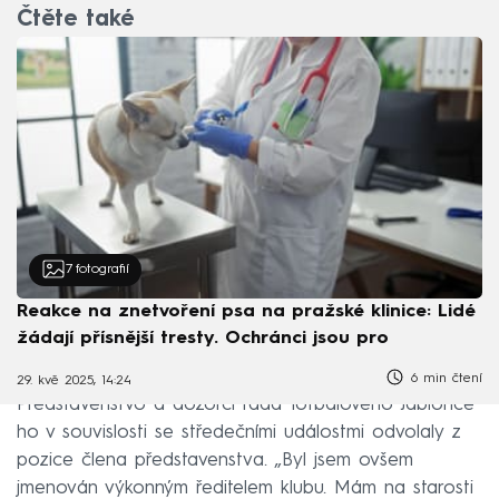
Čtěte také
7
fotografií
Reakce na znetvoření psa na pražské klinice: Lidé
žádají přísnější tresty. Ochránci jsou pro
6 min čtení
29. kvě 2025, 14:24
Představenstvo a dozorčí rada fotbalového Jablonce
ho v souvislosti se středečními událostmi odvolaly z
pozice člena představenstva. „Byl jsem ovšem
jmenován výkonným ředitelem klubu. Mám na starosti