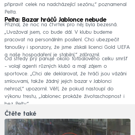
připravit celek na nadcházející sezónu,“ poznamenal
Pelta.
Pelta: Bazar hráčů Jablonce nebude
Přiznal, že noc na čtvrtek pro něj byla bezesná.
„Uvažoval jsem, co bude dál. V klubu budeme
pracovat na personálním posílení. Chci ubezpečit
fanoušky i sponzory, že jsme získali licenci Gold UEFA
a naše hospodaření je stabilní,“ zdůraznil.
Od středy prý panuje okolo fotbalového celku smršť
– volají agenti různých klubů a mají zájem o
sportovce. „Chci ale deklarovat, že hráči jsou vázáni
smlouvami, takže žádný jejich bazar v Jablonci
nehrozí,“ upozornil. Věří, že pokud nastoupí do
výkonu trestu, „Jablonec prokáže životaschopnost i
bez Pelty“.
Čtěte také