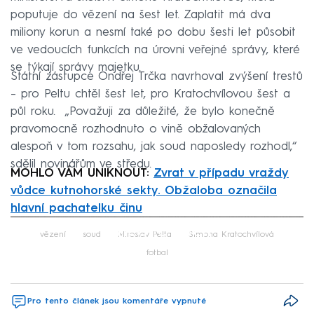
poputuje do vězení na šest let. Zaplatit má dva
miliony korun a nesmí také po dobu šesti let působit
ve vedoucích funkcích na úrovni veřejné správy, které
se týkají správy majetku.
Státní zástupce Ondřej Trčka navrhoval zvýšení trestů
– pro Peltu chtěl šest let, pro Kratochvílovou šest a
půl roku. „Považuji za důležité, že bylo konečně
pravomocně rozhodnuto o vině obžalovaných
alespoň v tom rozsahu, jak soud naposledy rozhodl,“
sdělil novinářům ve středu.
MOHLO VÁM UNIKNOUT:
Zvrat v případu vraždy
vůdce kutnohorské sekty. Obžaloba označila
hlavní pachatelku činu
Failed to fetch
vězení
soud
Miroslav Pelta
Simona Kratochvílová
fotbal
Pro tento článek jsou komentáře vypnuté