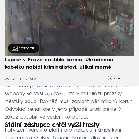
5
fotografií
Lupiče v Praze dostihla karma. Ukradenou
kabelku nabídl kriminalistovi, utíkal marně
6 min čtení
28. kvě 2025, 18:02
Ve středu
potvrdil odvolací soud
Peltovi trest odnětí
svobody ve výši 5,5 roku, který mu uložil pražský
městský soud. Rovněž musí zaplatit pět milionů korun.
Odvolací senát ale v jeho případě zrušil pětiletý
zákaz působit ve vedení korporací.
Státní zástupce chtěl vyšší tresty
Potvrzení verdiktu platí i pro někdejší náměstkyni
ministerstva školství Simonu Kratochvílovou, která