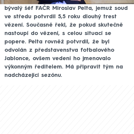
exkluzivním vyjádření pro CNN Prima NEWS
bývalý šéf FAČR Miroslav Pelta, jemuž soud
ve středu potvrdil 5,5 roku dlouhý trest
vězení. Současně řekl, že pokud skutečně
nastoupí do vězení, s celou situací se
popere. Pelta rovněž potvrdil, že byl
odvolán z představenstva fotbalového
Jablonce, ovšem vedení ho jmenovalo
výkonným ředitelem. Má připravit tým na
nadcházející sezónu.