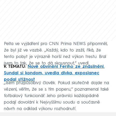
Pelta ve vyjádření pro CNN Prima NEWS připomněl,
že byl již ve vazbě. „Každý, kdo to zažil, říká, že
tento pobyt je výrazně horší než výkon trestu. Bral
jsem to tak, že se to dá skousnout,“ uvedl.
K TÉMATU:
Nové obvinění Feriho ze znásilnění.
Sundal si kondom, uvedla dívka, exposlanec
podal stížnost
„Jsem přizpůsobivý člověk. Pokud skutečně dojde na
vězení, věřím, že se s tím poperu,“ poznamenal také
fotbalový funkcionář. Jeho právníci každopádně
podají dovolání k Nejvyššímu soudu a současně
návrh na odklad výkonu rozhodnutí.