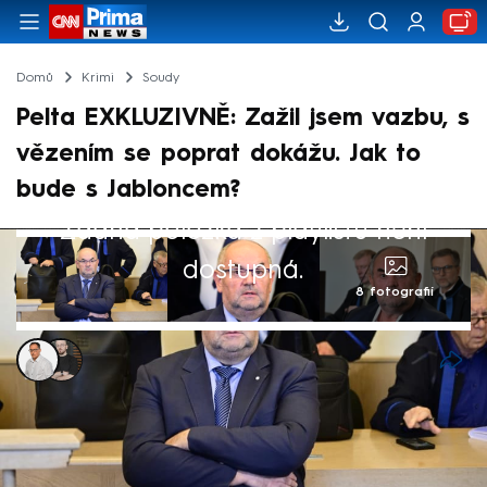
Domů
Krimi
Soudy
Pelta EXKLUZIVNĚ: Zažil jsem vazbu, s
vězením se poprat dokážu. Jak to
bude s Jabloncem?
Žádná položka z playlistu není
dostupná.
8 fotografií
Libor Tampier
,
Marek Pausz
29. kvě 2025, 16:34
Už jsem zažil vazbu, o níž se tvrdí, že je
výrazně horší než výkon trestu, uvedl v