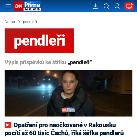
Domů
pendleři
pendleři
Výpis příspěvků ke štítku
„pendleři“
Opatření pro neočkované v Rakousku
pocítí až 60 tisíc Čechů, říká šéfka pendlerů