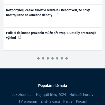
Rozpohybují české školství ředitelé? Resort věří, že nový
nástroj utne nekonečné debaty
Počasí do konce prázdnin může překvapit. Detaily prozrazuje
výhled
Populární témata
Jak zhubnout
Nejlepší filmy 2024
Nejlepší horory
TV program
Změna času
Partie
Počasí