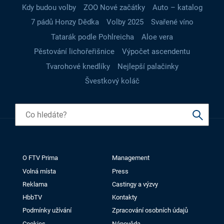
Kdy budou volby
ZOO Nové začátky
Auto – katalog
7 pádů Honzy Dědka
Volby 2025
Svařené víno
Tatarák podle Pohlreicha
Aloe vera
Pěstování lichořeřišnice
Výpočet ascendentu
Tvarohové knedlíky
Nejlepší palačinky
Švestkový koláč
O FTV Prima
Management
Volná místa
Press
Reklama
Castingy a výzvy
HbbTV
Kontakty
Podmínky užívání
Zpracování osobních údajů
Cookies
Nápověda