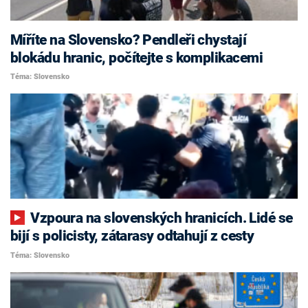
Míříte na Slovensko? Pendleři chystají
blokádu hranic, počítejte s komplikacemi
Téma: Slovensko
Vzpoura na slovenských hranicích. Lidé se
bijí s policisty, zátarasy odtahují z cesty
Téma: Slovensko