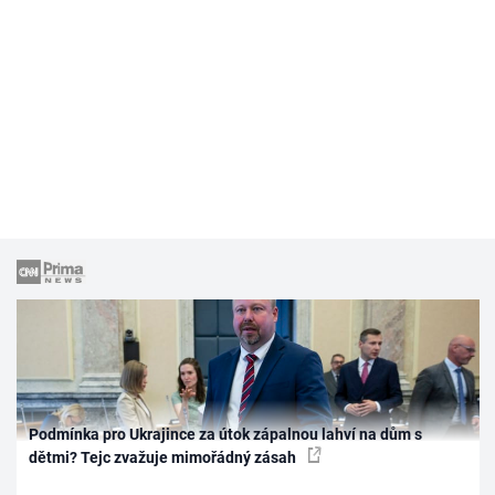
Podmínka pro Ukrajince za útok zápalnou lahví na dům s
dětmi? Tejc zvažuje mimořádný zásah