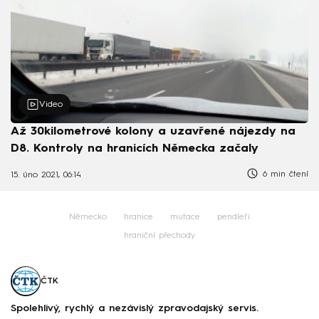
Video
Až 30kilometrové kolony a uzavřené nájezdy na
D8. Kontroly na hranicích Německa začaly
6 min čtení
15. úno 2021, 06:14
Německo
hranice
mutace
pendleři
hraniční přechody
ČTK
Spolehlivý, rychlý a nezávislý zpravodajský servis.