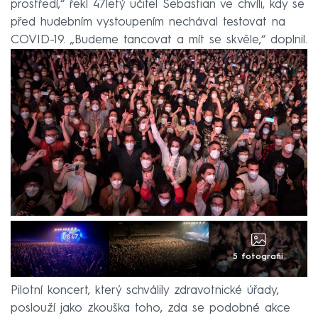
prostředí,“ řekl 47letý učitel Sebastian ve chvíli, kdy se
před hudebním vystoupením nechával testovat na
COVID-19. „Budeme tancovat a mít se skvěle,“ doplnil.
5 fotografií
Pilotní koncert, který schválily zdravotnické úřady,
poslouží jako zkouška toho, zda se podobné akce