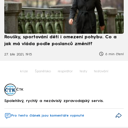
Roušky, sportování dětí i omezení pohybu. Co a
jak má vláda podle poslanců změnit?
6 min čtení
27. bře 2021, 19:15
krize
Španělsko
respirátor
testy
testování
ČTK
Spolehlivý, rychlý a nezávislý zpravodajský servis.
Pro tento článek jsou komentáře vypnuté