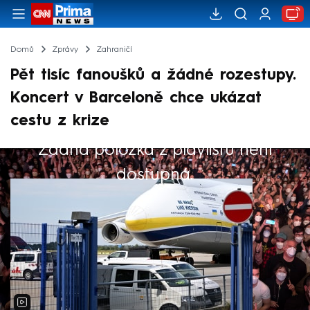
Domů
Zprávy
Zahraničí
Pět tisíc fanoušků a žádné rozestupy.
Koncert v Barceloně chce ukázat
cestu z krize
Žádná položka z playlistu není
Výběr redakce
dostupná.