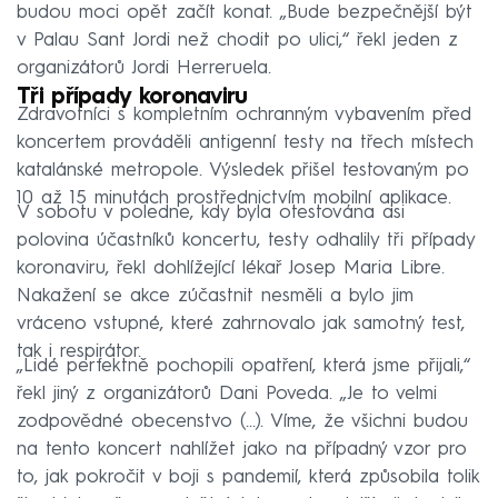
budou moci opět začít konat. „Bude bezpečnější být
v Palau Sant Jordi než chodit po ulici,“ řekl jeden z
organizátorů Jordi Herreruela.
Tři případy koronaviru
Zdravotníci s kompletním ochranným vybavením před
koncertem prováděli antigenní testy na třech místech
katalánské metropole. Výsledek přišel testovaným po
10 až 15 minutách prostřednictvím mobilní aplikace.
V sobotu v poledne, kdy byla otestována asi
polovina účastníků koncertu, testy odhalily tři případy
koronaviru, řekl dohlížející lékař Josep Maria Libre.
Nakažení se akce zúčastnit nesměli a bylo jim
vráceno vstupné, které zahrnovalo jak samotný test,
tak i respirátor.
„Lidé perfektně pochopili opatření, která jsme přijali,“
řekl jiný z organizátorů Dani Poveda. „Je to velmi
zodpovědné obecenstvo (...). Víme, že všichni budou
na tento koncert nahlížet jako na případný vzor pro
to, jak pokročit v boji s pandemií, která způsobila tolik