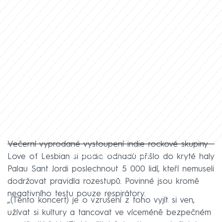
Večerní vyprodané vystoupení indie rockové skupiny
Failed to fetch
Love of Lesbian si podle odhadů přišlo do kryté haly
Palau Sant Jordi poslechnout 5 000 lidí, kteří nemuseli
dodržovat pravidla rozestupů. Povinné jsou kromě
negativního testu pouze respirátory.
„(Tento koncert) je o vzrušení z toho vyjít si ven,
užívat si kultury a tancovat ve víceméně bezpečném