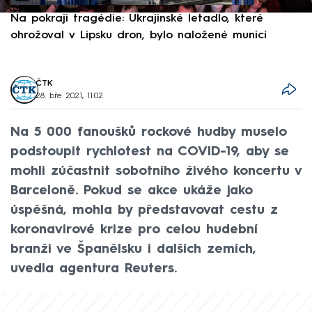
Na pokraji tragédie: Ukrajinské letadlo, které
P
ohrožoval v Lipsku dron, bylo naložené municí
e
ČTK
28. bře 2021, 11:02
Na 5 000 fanoušků rockové hudby muselo
podstoupit rychlotest na COVID-19, aby se
mohli zúčastnit sobotního živého koncertu v
Barceloně. Pokud se akce ukáže jako
úspěšná, mohla by představovat cestu z
koronavirové krize pro celou hudební
branži ve Španělsku i dalších zemích,
uvedla agentura Reuters.