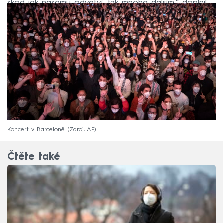
škod jak našemu odvětví, tak mnoha dalším,“ doplnil.
Koncert v Barceloně
Zdroj: AP
Čtěte také