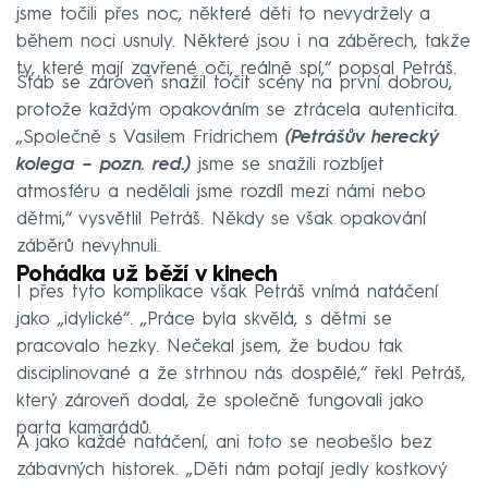
jsme točili přes noc, některé děti to nevydržely a
během noci usnuly. Některé jsou i na záběrech, takže
ty, které mají zavřené oči, reálně spí,“ popsal Petráš.
Štáb se zároveň snažil točit scény na první dobrou,
protože každým opakováním se ztrácela autenticita.
„Společně s Vasilem Fridrichem
(Petrášův herecký
kolega – pozn. red.)
jsme se snažili rozbíjet
atmosféru a nedělali jsme rozdíl mezi námi nebo
dětmi,“ vysvětlil Petráš. Někdy se však opakování
záběrů nevyhnuli.
Pohádka už běží v kinech
I přes tyto komplikace však Petráš vnímá natáčení
jako „idylické“. „Práce byla skvělá, s dětmi se
pracovalo hezky. Nečekal jsem, že budou tak
disciplinované a že strhnou nás dospělé,“ řekl Petráš,
který zároveň dodal, že společně fungovali jako
parta kamarádů.
A jako každé natáčení, ani toto se neobešlo bez
zábavných historek. „Děti nám potají jedly kostkový