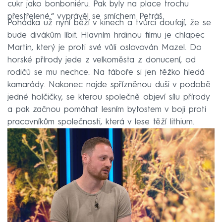
cukr jako bonboniéru. Pak byly na place trochu
přestřelené,“ vyprávěl se smíchem Petráš.
Pohádka už nyní běží v kinech a tvůrci doufají, že se
bude divákům líbit. Hlavním hrdinou filmu je chlapec
Martin, který je proti své vůli oslovován Mazel. Do
horské přírody jede z velkoměsta z donucení, od
rodičů se mu nechce. Na táboře si jen těžko hledá
kamarády. Nakonec najde spřízněnou duši v podobě
jedné holčičky, se kterou společně objeví sílu přírody
a pak začnou pomáhat lesním bytostem v boji proti
pracovníkům společnosti, která v lese těží lithium.