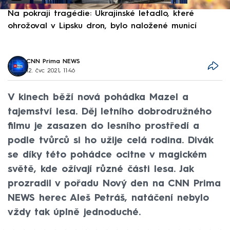
Na pokraji tragédie: Ukrajinské letadlo, které
P
ohrožoval v Lipsku dron, bylo naložené municí
e
CNN Prima NEWS
12. čvc 2021, 11:46
V kinech běží nová pohádka Mazel a
tajemství lesa. Děj letního dobrodružného
filmu je zasazen do lesního prostředí a
podle tvůrců si ho užije celá rodina. Divák
se díky této pohádce ocitne v magickém
světě, kde ožívají různé části lesa. Jak
prozradil v pořadu Nový den na CNN Prima
NEWS herec Aleš Petráš, natáčení nebylo
vždy tak úplně jednoduché.