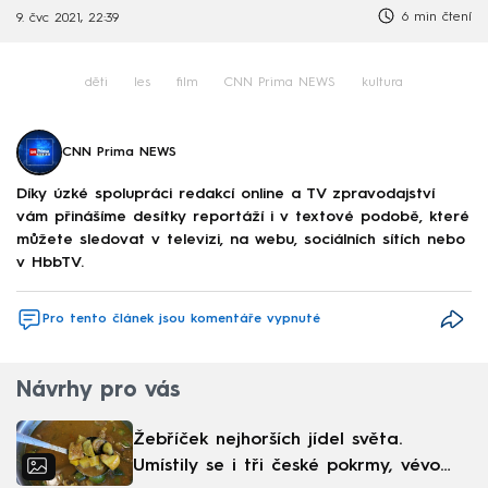
6 min čtení
9. čvc 2021, 22:39
děti
les
film
CNN Prima NEWS
kultura
CNN Prima NEWS
Díky úzké spolupráci redakcí online a TV zpravodajství
vám přinášíme desítky reportáží i v textové podobě, které
můžete sledovat v televizi, na webu, sociálních sítích nebo
v HbbTV.
Pro tento článek jsou komentáře vypnuté
Návrhy pro vás
Žebříček nejhorších jídel světa.
Umístily se i tři české pokrmy, vévodí