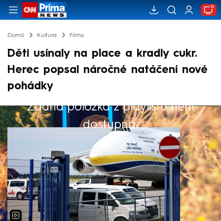
Domů
Kultura
Filmy
Děti usínaly na place a kradly cukr.
Herec popsal náročné natáčení nové
pohádky
Žádná položka z playlistu není
Výběr redakce
dostupná.