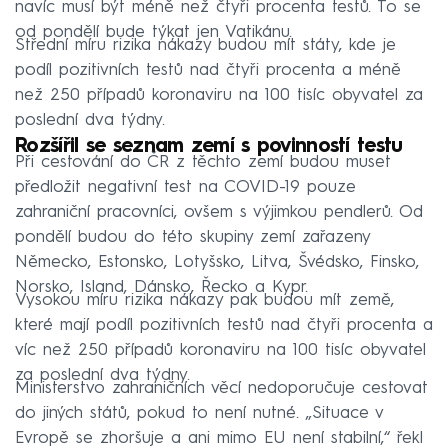
navíc musí být méně než čtyři procenta testů. To se
od pondělí bude týkat jen Vatikánu.
Střední míru rizika nákazy budou mít státy, kde je
podíl pozitivních testů nad čtyři procenta a méně
než 250 případů koronaviru na 100 tisíc obyvatel za
poslední dva týdny.
Rozšířil se seznam zemí s povinností testu
Při cestování do ČR z těchto zemí budou muset
předložit negativní test na COVID-19 pouze
zahraniční pracovníci, ovšem s výjimkou pendlerů. Od
pondělí budou do této skupiny zemí zařazeny
Německo, Estonsko, Lotyšsko, Litva, Švédsko, Finsko,
Norsko, Island, Dánsko, Řecko a Kypr.
Vysokou míru rizika nákazy pak budou mít země,
které mají podíl pozitivních testů nad čtyři procenta a
víc než 250 případů koronaviru na 100 tisíc obyvatel
za poslední dva týdny.
Ministerstvo zahraničních věcí nedoporučuje cestovat
do jiných států, pokud to není nutné. „Situace v
Evropě se zhoršuje a ani mimo EU není stabilní,“ řekl