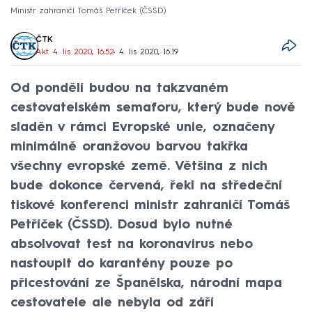
Ministr zahraničí Tomáš Petříček (ČSSD)
ČTK
Akt. 4. lis 2020, 16:52
• 4. lis 2020, 16:19
Od pondělí budou na takzvaném
cestovatelském semaforu, který bude nově
sladěn v rámci Evropské unie, označeny
minimálně oranžovou barvou takřka
všechny evropské země. Většina z nich
bude dokonce červená, řekl na středeční
tiskové konferenci ministr zahraničí Tomáš
Petříček (ČSSD). Dosud bylo nutné
absolvovat test na koronavirus nebo
nastoupit do karantény pouze po
přicestování ze Španělska, národní mapa
cestovatele ale nebyla od září