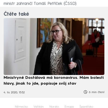
ministr zahraničí Tomáš Petříček (ČSSD).
Čtěte také
Ministryně Dostálová má koronavirus. Mám bolesti
hlavy, jinak to jde, popisuje svůj stav
6 min čtení
4. lis 2020, 15:52
Německo
Vatikán
Norsko
Evropa
Španělsko