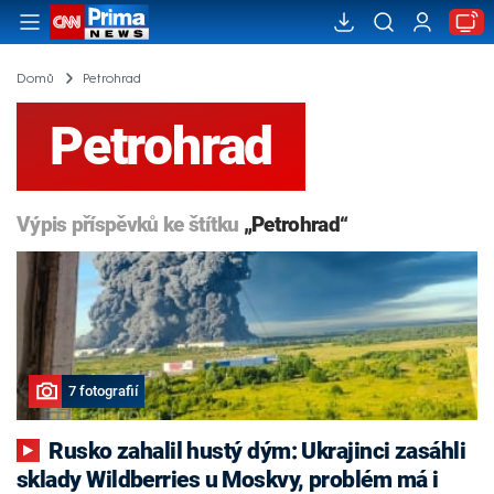
Domů
Petrohrad
Petrohrad
Výpis příspěvků ke štítku
„Petrohrad“
7 fotografií
Rusko zahalil hustý dým: Ukrajinci zasáhli
sklady Wildberries u Moskvy, problém má i