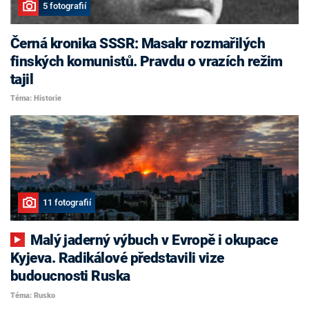
5 fotografií
Černá kronika SSSR: Masakr rozmařilých
finských komunistů. Pravdu o vrazích režim
tajil
Téma: Historie
11 fotografií
Malý jaderný výbuch v Evropě i okupace
Kyjeva. Radikálové představili vize
budoucnosti Ruska
Téma: Rusko