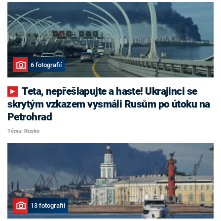
6 fotografií
Teta, nepřešlapujte a haste! Ukrajinci se
skrytým vzkazem vysmáli Rusům po útoku na
Petrohrad
Téma: Rusko
13 fotografií