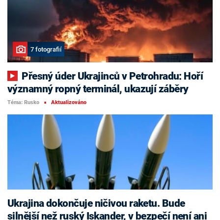
7 fotografií
Přesný úder Ukrajinců v Petrohradu: Hoří
významný ropný terminál, ukazují záběry
Téma: Rusko
Aktualizováno
■
Ukrajina dokončuje ničivou raketu. Bude
silnější než ruský Iskander, v bezpečí není ani