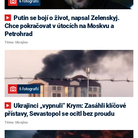
6 fotografií
Putin se bojí o život, napsal Zelenskyj.
Chce pokračovat v útocích na Moskvu a
Petrohrad
Téma: Ukrajina
5 fotografií
Ukrajinci „vypnuli“ Krym: Zasáhli klíčové
přístavy, Sevastopol se ocitl bez proudu
Téma: Ukrajina