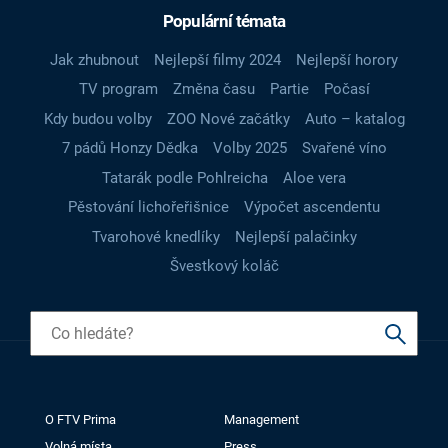
Populární témata
Jak zhubnout
Nejlepší filmy 2024
Nejlepší horory
TV program
Změna času
Partie
Počasí
Kdy budou volby
ZOO Nové začátky
Auto – katalog
7 pádů Honzy Dědka
Volby 2025
Svařené víno
Tatarák podle Pohlreicha
Aloe vera
Pěstování lichořeřišnice
Výpočet ascendentu
Tvarohové knedlíky
Nejlepší palačinky
Švestkový koláč
O FTV Prima
Management
Volná místa
Press