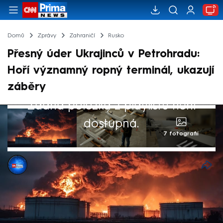
Domů
Zprávy
Zahraničí
Rusko
Přesný úder Ukrajinců v Petrohradu:
Hoří významný ropný terminál, ukazují
záběry
Žádná položka z playlistu není
dostupná.
7 fotografií
Michael Cardal
Akt. 4. čvc 2026, 10:25
• 4. čvc 2026, 08:32
Ukrajinská armáda v noci na sobotu
provedla další úspěšný úder v Rusku. Drony