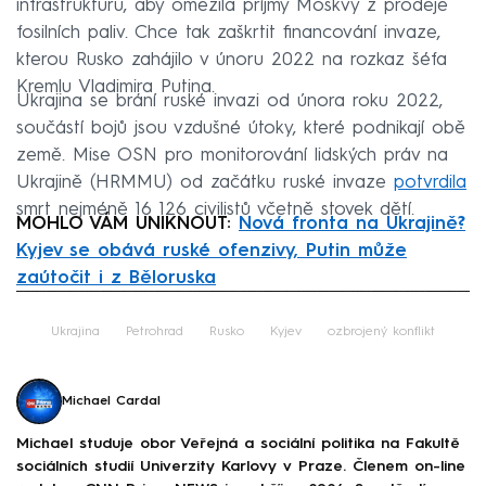
infrastrukturu, aby omezila příjmy Moskvy z prodeje
fosilních paliv. Chce tak zaškrtit financování invaze,
kterou Rusko zahájilo v únoru 2022 na rozkaz šéfa
Kremlu Vladimira Putina.
Ukrajina se brání ruské invazi od února roku 2022,
součástí bojů jsou vzdušné útoky, které podnikají obě
země. Mise OSN pro monitorování lidských práv na
Ukrajině (HRMMU) od začátku ruské invaze
potvrdila
smrt nejméně 16 126 civilistů včetně stovek dětí.
MOHLO VÁM UNIKNOUT:
Nová fronta na Ukrajině?
Kyjev se obává ruské ofenzivy, Putin může
zaútočit i z Běloruska
Failed to fetch
Ukrajina
Petrohrad
Rusko
Kyjev
ozbrojený konflikt
Michael Cardal
Michael studuje obor Veřejná a sociální politika na Fakultě
sociálních studií Univerzity Karlovy v Praze. Členem on-line