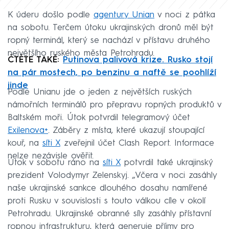
K úderu došlo podle
agentury Unian
v noci z pátka
na sobotu. Terčem útoku ukrajinských dronů měl být
ropný terminál, který se nachází v přístavu druhého
největšího ruského města Petrohradu.
ČTĚTE TAKÉ:
Putinova palivová krize. Rusko stojí
na pár mostech, po benzinu a naftě se poohlíží
jinde
Podle Unianu jde o jeden z největších ruských
námořních terminálů pro přepravu ropných produktů v
Baltském moři. Útok potvrdil telegramový účet
Exilenova+
. Záběry z místa, které ukazují stoupající
kouř, na
síti X
zveřejnil účet Clash Report. Informace
nelze nezávisle ověřit.
Útok v sobotu ráno na
síti X
potvrdil také ukrajinský
prezident Volodymyr Zelenskyj. „Včera v noci zasáhly
naše ukrajinské sankce dlouhého dosahu namířené
proti Rusku v souvislosti s touto válkou cíle v okolí
Petrohradu. Ukrajinské obranné síly zasáhly přístavní
ropnou infrastrukturu, která generuje příjmy pro