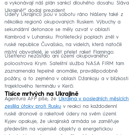
a vykonávají náš plán sankcí dlouhého dosahu. Sláva
Ukrajině!“ dodal prezident.
Údery Ukrajinců jsou v sobotu ráno hlášeny také z
několika regionů okupovaných Ruskem. Výbuchy a
sekundární detonace se měly ozvat v oblasti
Kambrod v Luhansku. Protiletecký poplach zněl v
ruské republice Čuvašsko, na videích, která natočili
místní obyvatelé, je vidět přelet raket Flamingo.
Ušetřeno nezůstalo ani území okupovaného
poloostrova Krym. Satelitní služba NASA FIRM tam
zaznamenala tepelné anomálie, pravděpodobně
požáry, a to zejména v oblasti Džankoju a v blízkosti
trajektového terminálu v Kerči.
Tisíce mrtvých na Ukrajině
Agentura AFP píše, že
Ukrajina v posledních měsících
zesílila útoky proti Rusku
v reakci na každodenní
ruské dronové a raketové údery na svém území.
Kyjev opakuje, že ukrajinská armáda se zaměřuje
především na vojenské objekty a energetickou