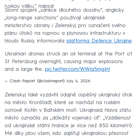
ruskou válku,“ napsal.
Slovní spojení „sankce dlouhého dosahu“, anglicky
„long-range sanctions“ používají ukrajinské
ministerstvo obrany i Zelenskyj pro označení svého
plánu útoků na ropnou a plynovou infrastrukturu v
hloubi Ruska, informovala
platforma Defence Ukraine
.
Ukrainian drones struck an oil terminal at the Port of
St. Petersburg overnight, causing major explosions
and a large fire.
pic.twitter.com/WWjg5mgJnt
— Clash Report (@clashreport)
July 4, 2026
Zelenskyj také vyzdvihl údajně úspěšný ukrajinský útok
na město Kronštadt, které se nachází na ruském
ostrově Kotlin v Baltském moři. Ukrajinská hlava státu
město označila za „důležitý vojenský cíl“. „Vzdálenost
od ukrajinské státní hranice je více než 850 kilometrů.
Mé díky jdou všem, kdo zajišťují ukrajinskou přesnost