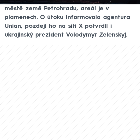
zasáhly ropný terminál v druhém největším
městě země Petrohradu, areál je v
plamenech. O útoku informovala agentura
Unian, později ho na síti X potvrdil i
ukrajinský prezident Volodymyr Zelenskyj.