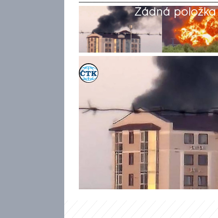
Žádná položka z
ČTK
6. čvc 2026, 09:46
Ukrajinské dronové útoky v po
Usť-Luga v Baltském moři a do
největší město na okupovaném
Informuje o tom agentura Reut
úderech zemřel nejméně jeden 
Sevastopol se vlivem ukrajins
polovině června.