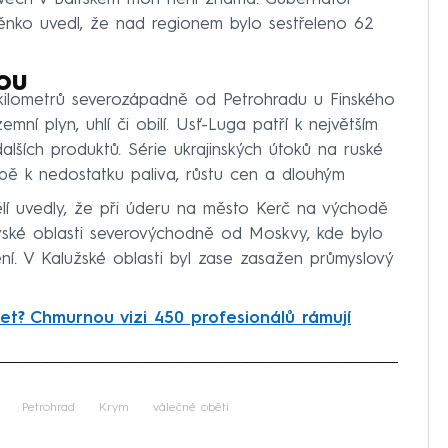
ěnko uvedl, že nad regionem bylo sestřeleno 62
ou
0 kilometrů severozápadně od Petrohradu u Finského
mní plyn, uhlí či obilí. Usť-Luga patří k největším
lších produktů. Série ukrajinských útoků na ruské
obě k nedostatku paliva, růstu cen a dlouhým
í uvedly, že při úderu na město Kerč na východě
vské oblasti severovýchodně od Moskvy, kde bylo
ní. V Kalužské oblasti byl zase zasažen průmyslový
et? Chmurnou vizi 450 profesionálů rámují
iled to fetch
Petrohrad
Krym
válečné oběti