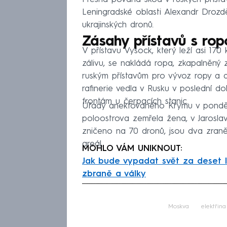
Leningradské oblasti Alexandr Drozd
ukrajinských dronů.
Zásahy přístavů s rop
V přístavu Vysock, který leží asi 17
zálivu, se nakládá ropa, zkapalněný ze
ruským přístavům pro vývoz ropy a da
rafinerie vedla v Rusku v poslední d
frontám u čerpacích stanic.
Úřady anektovaného Krymu v ponděl
poloostrova zemřela žena, v Jarosla
zničeno na 70 dronů, jsou dva zraně
areál.
MOHLO VÁM UNIKNOUT:
Jak bude vypadat svět za deset l
zbraně a války
Fa
Moskva
elektřina