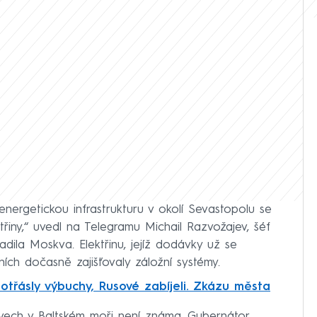
nergetickou infrastrukturu v okolí Sevastopolu se
řiny,“ uvedl na Telegramu Michail Razvožajev, šéf
adila Moskva. Elektřinu, jejíž dodávky už se
ních dočasně zajišťovaly záložní systémy.
otřásly výbuchy, Rusové zabíjeli. Zkázu města
avech v Baltském moři není známa. Gubernátor