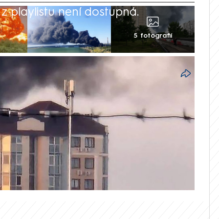
 playlistu není dostupná.
5 fotografií
ndělí poškodily ruské přístavy Vysock a
časně připravily o elektřinu Sevastopol,
 ukrajinském poloostrově Krym.
ers, podle níž při dalších ukrajinských
člověk a několik dalších bylo zraněno.
kých úderů ocitl bez proudu i ve druhé