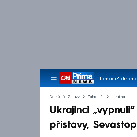
Domácí
Zahranič
Pořady
Domů
Zprávy
Zahraničí
Ukrajina
Ukrajinci „vypnuli
přístavy, Sevastop