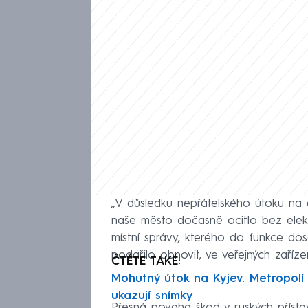
„V důsledku nepřátelského útoku na e
naše město dočasně ocitlo bez elekt
místní správy, kterého do funkce dos
podařilo obnovit, ve veřejných zaříze
ČTĚTE TAKÉ:
Mohutný útok na Kyjev. Metropolí 
ukazují snímky
Přesná povaha škod v ruských příst