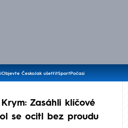
í
Objevte Česko
Jak ušetřit
Sport
Počasí
“ Krym: Zasáhli klíčové
ol se ocitl bez proudu