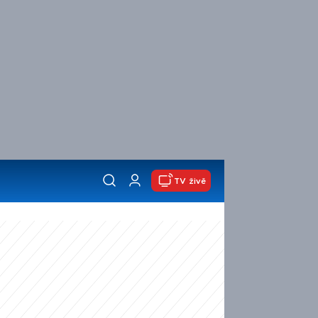
TV živě