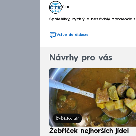
ČTK
Spolehlivý, rychlý a nezávislý zpravodajs
Vstup do diskuze
Návrhy pro vás
5
fotografií
Žebříček nejhorších jídel