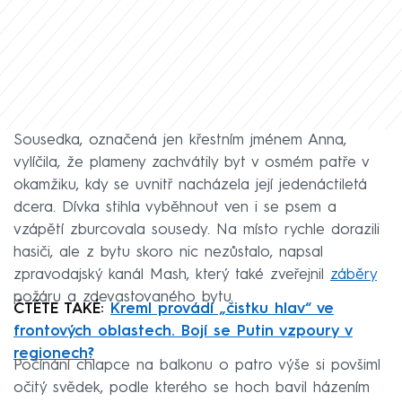
Sousedka, označená jen křestním jménem Anna,
vylíčila, že plameny zachvátily byt v osmém patře v
okamžiku, kdy se uvnitř nacházela její jedenáctiletá
dcera. Dívka stihla vyběhnout ven i se psem a
vzápětí zburcovala sousedy. Na místo rychle dorazili
hasiči, ale z bytu skoro nic nezůstalo, napsal
zpravodajský kanál Mash, který také zveřejnil
záběry
požáru a zdevastovaného bytu.
ČTĚTE TAKÉ:
Kreml provádí „čistku hlav“ ve
frontových oblastech. Bojí se Putin vzpoury v
regionech?
Počínání chlapce na balkonu o patro výše si povšiml
očitý svědek, podle kterého se hoch bavil házením