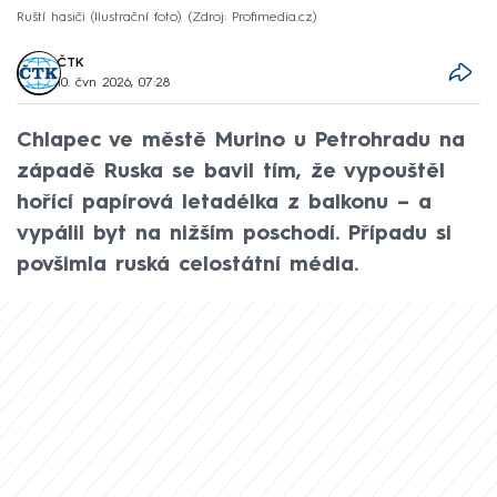
Ruští hasiči (Ilustrační foto)
Zdroj: Profimedia.cz
ČTK
10. čvn 2026, 07:28
Chlapec ve městě Murino u Petrohradu na
západě Ruska se bavil tím, že vypouštěl
hořící papírová letadélka z balkonu – a
vypálil byt na nižším poschodí. Případu si
povšimla ruská celostátní média.