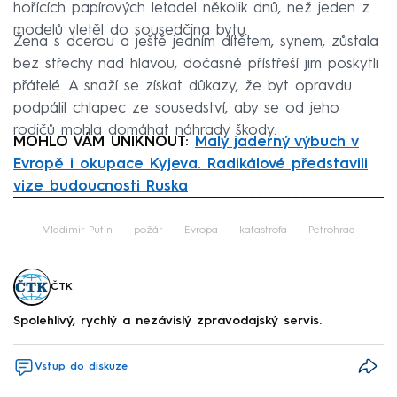
hořících papírových letadel několik dnů, než jeden z
modelů vletěl do sousedčina bytu.
Žena s dcerou a ještě jedním dítětem, synem, zůstala
bez střechy nad hlavou, dočasné přístřeší jim poskytli
přátelé. A snaží se získat důkazy, že byt opravdu
podpálil chlapec ze sousedství, aby se od jeho
rodičů mohla domáhat náhrady škody.
MOHLO VÁM UNIKNOUT:
Malý jaderný výbuch v
Evropě i okupace Kyjeva. Radikálové představili
vize budoucnosti Ruska
Failed to fetch
Vladimir Putin
požár
Evropa
katastrofa
Petrohrad
ČTK
Spolehlivý, rychlý a nezávislý zpravodajský servis.
Vstup do diskuze