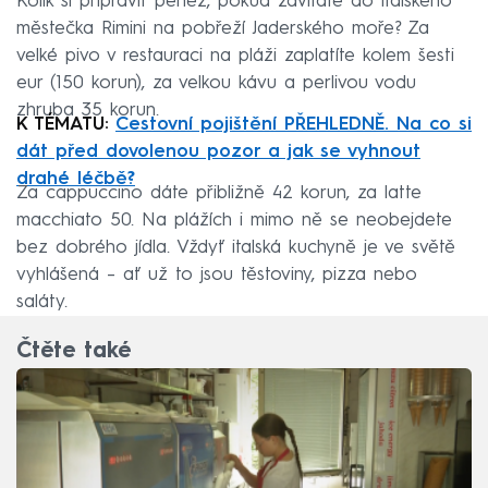
Kolik si připravit peněz, pokud zavítáte do italského
městečka Rimini na pobřeží Jaderského moře? Za
velké pivo v restauraci na pláži zaplatíte kolem šesti
eur (150 korun), za velkou kávu a perlivou vodu
zhruba 35 korun.
K TÉMATU:
Cestovní pojištění PŘEHLEDNĚ. Na co si
dát před dovolenou pozor a jak se vyhnout
drahé léčbě?
Za cappuccino dáte přibližně 42 korun, za latte
macchiato 50. Na plážích i mimo ně se neobejdete
bez dobrého jídla. Vždyť italská kuchyně je ve světě
vyhlášená – ať už to jsou těstoviny, pizza nebo
saláty.
Čtěte také