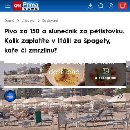
Domů
Lifestyle
Cestování
Pivo za 150 a slunečník za pětistovku.
Kolik zaplatíte v Itálii za špagety,
kafe či zmrzlinu?
Žádná položka z playlistu není
dostupná.
6 fotografií
Kristýna Malá
25. čvn 2025, 10:09
Italské pobřeží láká tisíce Čechů nejen na
odpočinek u moře, ale i na tamní kuchyni.