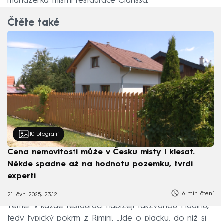
manažerka místní restaurace Clarissa.
Čtěte také
10
fotografií
Cena nemovitostí může v Česku místy i klesat.
Někde spadne až na hodnotu pozemku, tvrdí
experti
6 min čtení
21. čvn 2025, 23:12
Téměř v každé restauraci nabízejí takzvanou Piadinu,
tedy typický pokrm z Rimini. „Jde o placku, do níž si