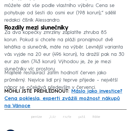
můžete dát vše podle vlastního výběru. Cena se
pohybuje od šesti do osmi eur (198 korun),“ sdělil
redakci číšník Alessandro.
Rozdíly mezi slunečníky
Za dva kopečky zmrzliny zaplatíte zhruba 85
korun. Pokud si chcete na pláži pronajmout dvě
lehátka a slunečník, máte na výběr. Levnější varianta
vás vyjde na 20 eur (496 korun), ta dražší pak na 30
eur za den (743 korun). Výhodou je, že je mezi
slunečníky víc prostoru.
Majitelé restaurací zatím hodnotí červen jako
průměrný. Nejvíce lidí prý teprve přijede – největší
nápor se očekává především v červenci.
MOHLI JSTE PŘEHLÉDNOUT:
Máslo jako investice?
Cena poklesla, experti zvážili možnost nákupů
na Vánoce
Failed to fetch
peníze
jídlo
moře
pláž
Itálie