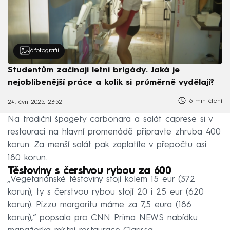
6
fotografií
Studentům začínají letní brigády. Jaká je
nejoblíbenější práce a kolik si průměrně vydělají?
6 min čtení
24. čvn 2025, 23:52
Na tradiční špagety carbonara a salát caprese si v
restauraci na hlavní promenádě připravte zhruba 400
korun. Za menší salát pak zaplatíte v přepočtu asi
180 korun.
Těstoviny s čerstvou rybou za 600
„Vegetariánské těstoviny stojí kolem 15 eur (372
korun), ty s čerstvou rybou stojí 20 i 25 eur (620
korun). Pizzu margaritu máme za 7,5 eura (186
korun),“ popsala pro CNN Prima NEWS nabídku