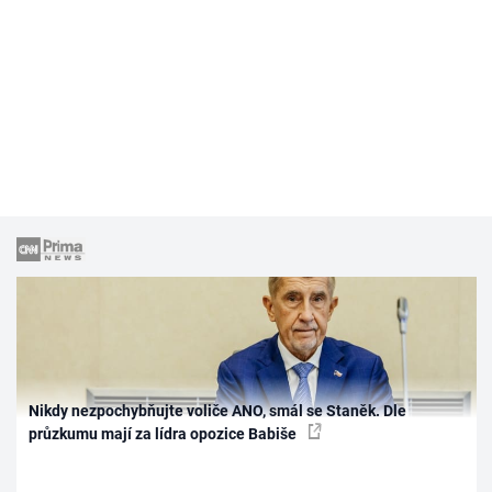
Nikdy nezpochybňujte voliče ANO, smál se Staněk. Dle
průzkumu mají za lídra opozice Babiše