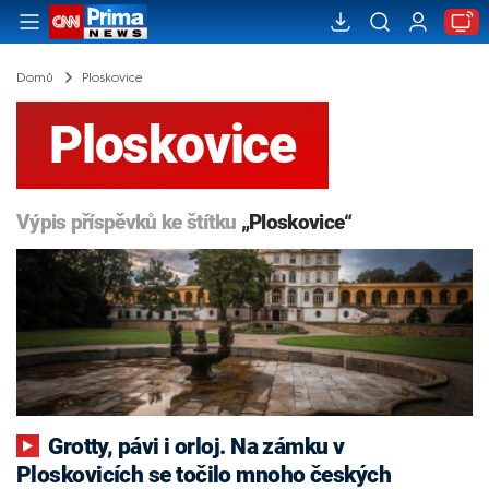
Domů
Ploskovice
Ploskovice
Výpis příspěvků ke štítku
„Ploskovice“
Grotty, pávi i orloj. Na zámku v
Ploskovicích se točilo mnoho českých