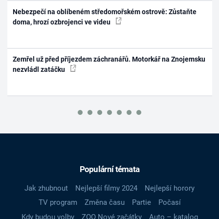
Nebezpečí na oblíbeném středomořském ostrově: Zůstaňte
doma, hrozí ozbrojenci ve videu
Zemřel už před příjezdem záchranářů. Motorkář na Znojemsku
nezvládl zatáčku
Populární témata
Jak zhubnout
Nejlepší filmy 2024
Nejlepší horory
TV program
Změna času
Partie
Počasí
Kdy budou volby
ZOO Nové začátky
Auto – katalog