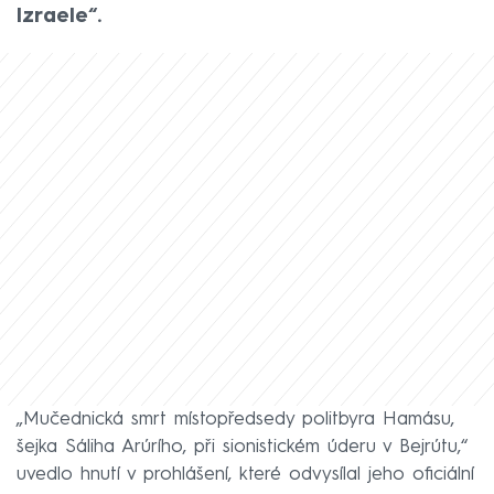
Izraele“.
„Mučednická smrt místopředsedy politbyra Hamásu,
šejka Sáliha Arúrího, při sionistickém úderu v Bejrútu,“
uvedlo hnutí v prohlášení, které odvysílal jeho oficiální