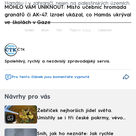
Hamásu i v zahraničí, nejen na palestinských územích.
MOHLO VÁM UNIKNOUT: Místo učebnic hromada
granátů či AK-47. Izrael ukázal, co Hamás ukrýval
ve školách v Gaze
Failed to fetch
Izrael
dron
Írán
Pásmo Gazy
Libanon
ČTK
Spolehlivý, rychlý a nezávislý zpravodajský servis.
Pro tento článek jsou komentáře vypnuté
Návrhy pro vás
Žebříček nejhorších jídel světa.
Umístily se i tři české pokrmy, vévodí
skandinávská kuchyně
Sníh, jak ho neznáte: Jak rychle