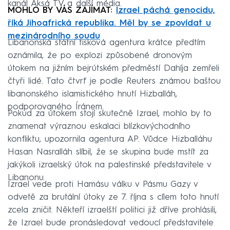
kanál Aksá TV a další média.
MOHLO BY VÁS ZAJÍMAT:
Izrael páchá genocidu,
říká Jihoafrická republika. Měl by se zpovídat u
mezinárodního soudu
Libanonská státní tisková agentura krátce předtím
oznámila, že po explozi způsobené dronovým
útokem na jižním bejrútském předměstí Dahíja zemřeli
čtyři lidé. Tato čtvrť je podle Reuters známou baštou
libanonského islamistického hnutí Hizballáh,
podporovaného Íránem.
Pokud za útokem stojí skutečně Izrael, mohlo by to
znamenat výraznou eskalaci blízkovýchodního
konfliktu, upozornila agentura AP. Vůdce Hizballáhu
Hasan Nasralláh slíbil, že se skupina bude mstít za
jakýkoli izraelský útok na palestinské představitele v
Libanonu.
Izrael vede proti Hamásu válku v Pásmu Gazy v
odvetě za brutální útoky ze 7. října s cílem toto hnutí
zcela zničit. Někteří izraelští politici již dříve prohlásili,
že Izrael bude pronásledovat vedoucí představitele