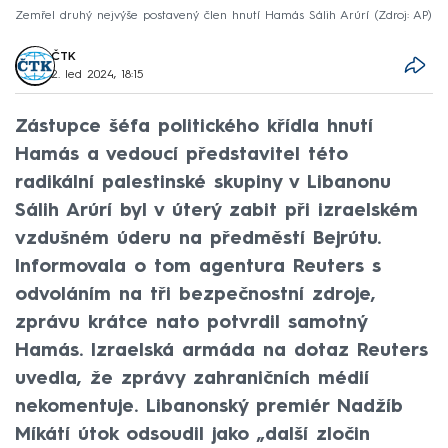
Zemřel druhý nejvýše postavený člen hnutí Hamás Sálih Arúrí
Zdroj: AP
ČTK
2. led 2024, 18:15
Zástupce šéfa politického křídla hnutí
Hamás a vedoucí představitel této
radikální palestinské skupiny v Libanonu
Sálih Arúrí byl v úterý zabit při izraelském
vzdušném úderu na předměstí Bejrútu.
Informovala o tom agentura Reuters s
odvoláním na tři bezpečnostní zdroje,
zprávu krátce nato potvrdil samotný
Hamás. Izraelská armáda na dotaz Reuters
uvedla, že zprávy zahraničních médií
nekomentuje. Libanonský premiér Nadžíb
Míkátí útok odsoudil jako „další zločin