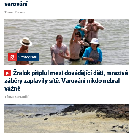
varování
Téma: Počasí
9 fotografií
Žralok připlul mezi dovádějící děti, mrazivé
záběry zaplavily sítě. Varování nikdo nebral
vážně
Téma: Zahraničí