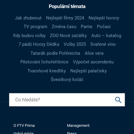
Populární témata
Jak zhubnout
Nejlepší filmy 2024
Nejlepší horory
TV program
Změna času
Partie
Počasí
Kdy budou volby
ZOO Nové začátky
Auto – katalog
7 pádů Honzy Dědka
Volby 2025
Svařené víno
Tatarák podle Pohlreicha
Aloe vera
Pěstování lichořeřišnice
Výpočet ascendentu
Tvarohové knedlíky
Nejlepší palačinky
Švestkový koláč
O FTV Prima
Management
Volná místa
Press