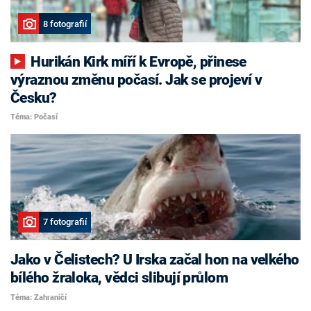
8 fotografií
Hurikán Kirk míří k Evropě, přinese
výraznou změnu počasí. Jak se projeví v
Česku?
Téma: Počasí
7 fotografií
Jako v Čelistech? U Irska začal hon na velkého
bílého žraloka, vědci slibují průlom
Téma: Zahraničí