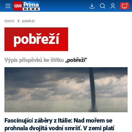
Domů
pobřeží
pobřeží
Výpis příspěvků ke štítku
„pobřeží“
Fascinující záběry z Itálie: Nad mořem se
prohnala dvojitá vodní smršť. V zemi platí