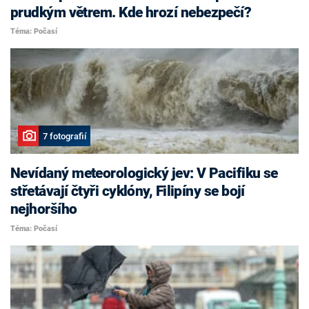
prudkým větrem. Kde hrozí nebezpečí?
Téma: Počasí
7 fotografií
Nevídaný meteorologický jev: V Pacifiku se
střetávají čtyři cyklóny, Filipíny se bojí
nejhoršího
Téma: Počasí