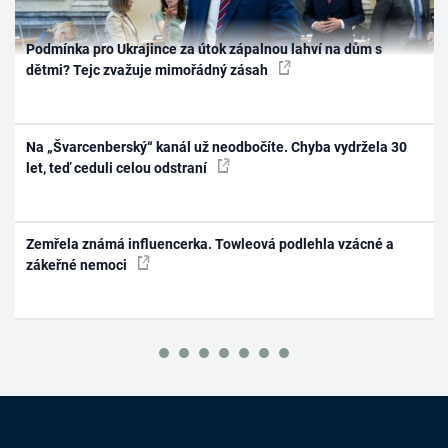
Podmínka pro Ukrajince za útok zápalnou lahví na dům s
dětmi? Tejc zvažuje mimořádný zásah
Na „Švarcenberský“ kanál už neodbočíte. Chyba vydržela 30
let, teď ceduli celou odstraní
Zemřela známá influencerka. Towleová podlehla vzácné a
zákeřné nemoci