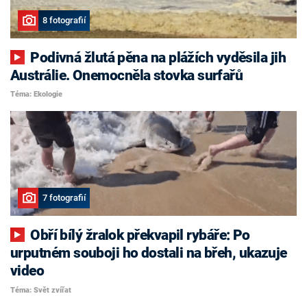
8 fotografií
Podivná žlutá pěna na plážích vyděsila jih
Austrálie. Onemocněla stovka surfařů
Téma: Ekologie
7 fotografií
Obří bílý žralok překvapil rybáře: Po
urputném souboji ho dostali na břeh, ukazuje
video
Téma: Svět zvířat