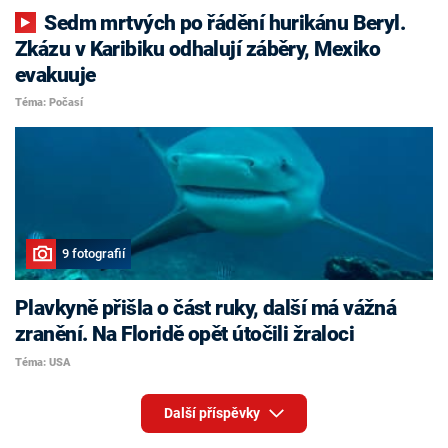
Sedm mrtvých po řádění hurikánu Beryl.
Zkázu v Karibiku odhalují záběry, Mexiko
evakuuje
Téma: Počasí
9 fotografií
Plavkyně přišla o část ruky, další má vážná
zranění. Na Floridě opět útočili žraloci
Téma: USA
Další příspěvky