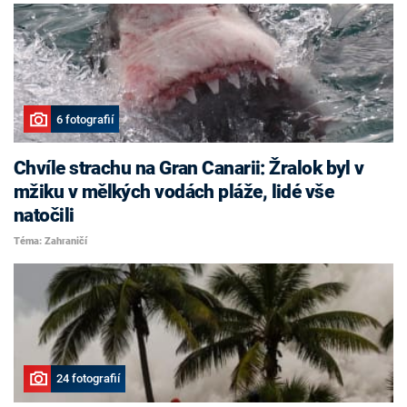
6 fotografií
Chvíle strachu na Gran Canarii: Žralok byl v
mžiku v mělkých vodách pláže, lidé vše
natočili
Téma: Zahraničí
24 fotografií