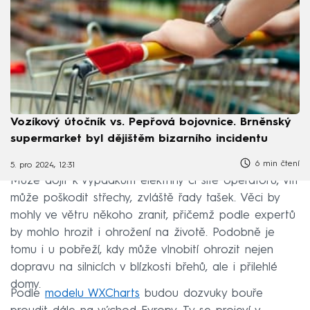
Vozíkový útočník vs. Pepřová bojovnice. Brněnský
supermarket byl dějištěm bizarního incidentu
6 min čtení
5. pro 2024, 12:31
Může dojít k výpadkům elektřiny či sítě operátorů, vítr
může poškodit střechy, zvláště řady tašek. Věci by
mohly ve větru někoho zranit, přičemž podle expertů
by mohlo hrozit i ohrožení na životě. Podobně je
tomu i u pobřeží, kdy může vlnobití ohrozit nejen
dopravu na silnicích v blízkosti břehů, ale i přilehlé
domy.
Podle
modelu WXCharts
budou dozvuky bouře