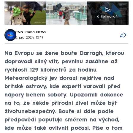
6 fotografií
CNN Prima NEWS
5. pro 2024, 15:49
Na Evropu se žene bouře Darragh, kterou
doprovodí silný vítr, pevninu zasáhne až
rychlostí 129 kilometrů za hodinu.
Meteorologický jev dorazí nejdříve nad
britské ostrovy, kde experti varovali před
nápory během soboty. Upozornili dokonce
na to, že někde přírodní živel může být
životunebezpečný. Bouře si dále podle
předpovědi poputuje směrem na východ,
kde může také ovlivnit počasí. Píše o tom