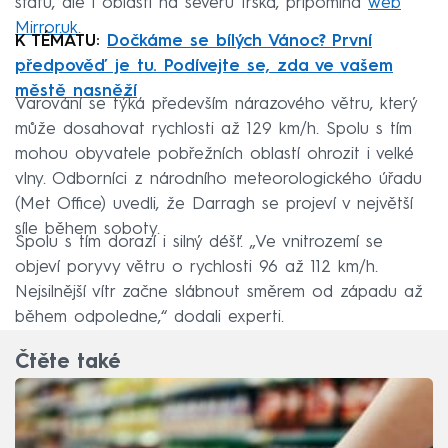
státu, ale i oblastí na severu Irska, připomíná
web
Mirror.uk
.
K TÉMATU:
Dočkáme se bílých Vánoc? První
předpověď je tu. Podívejte se, zda ve vašem
městě nasněží
Varování se týká především nárazového větru, který
může dosahovat rychlosti až 129 km/h. Spolu s tím
mohou obyvatele pobřežních oblastí ohrozit i velké
vlny. Odborníci z národního meteorologického úřadu
(Met Office) uvedli, že Darragh se projeví v největší
síle během soboty.
Spolu s tím dorazí i silný déšť. „Ve vnitrozemí se
objeví poryvy větru o rychlosti 96 až 112 km/h.
Nejsilnější vítr začne slábnout směrem od západu až
během odpoledne,“ dodali experti.
Čtěte také