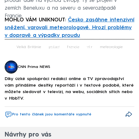
proudit dále na východ Evropy. Ty se projeví v
zemích Beneluxu a na severu a severozápadě
Francie.
MOHLO VÁM UNIKNOUT:
Česko zasáhne intenzivní
sněžení, varovali meteorologové. Hrozí problémy
v dopravě a výpadky proudu
Failed to fetch
Velká Británie
počasí
Francie
vítr
meteorologie
CNN Prima NEWS
Díky úzké spolupráci redakcí online a TV zpravodajství
vám přinášíme desítky reportáží i v textové podobě, které
můžete sledovat v televizi, na webu, sociálních sítích nebo
v HbbTV.
Pro tento článek jsou komentáře vypnuté
Návrhy pro vás