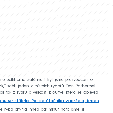
 ucítili silné zatáhnutí. Byli jsme přesvědčeni o
ok,“ sdělil jeden z místních rybářů Dan Rothermel
li tak z tvaru a velikosti ploutve, která se objevila
nu se střílelo. Policie útočníka zadržela, jeden
e ryba chytila, hned pár minut nato jsme si