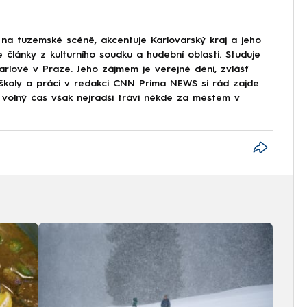
na tuzemské scéně, akcentuje Karlovarský kraj a jeho
e články z kulturního soudku a hudební oblasti. Studuje
arlově v Praze. Jeho zájmem je veřejné dění, zvlášť
ě školy a práci v redakci CNN Prima NEWS si rád zajde
j volný čas však nejradši tráví někde za městem v