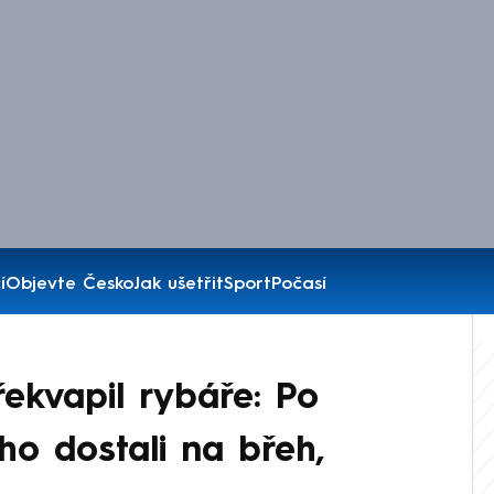
í
Objevte Česko
Jak ušetřit
Sport
Počasí
řekvapil rybáře: Po
ho dostali na břeh,