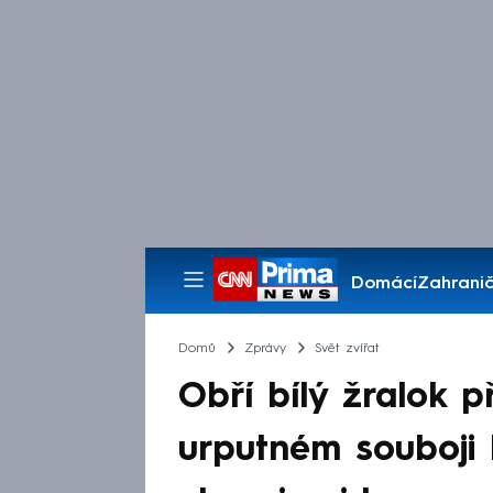
Domácí
Zahranič
Pořady
Domů
Zprávy
Svět zvířat
Obří bílý žralok p
urputném souboji 