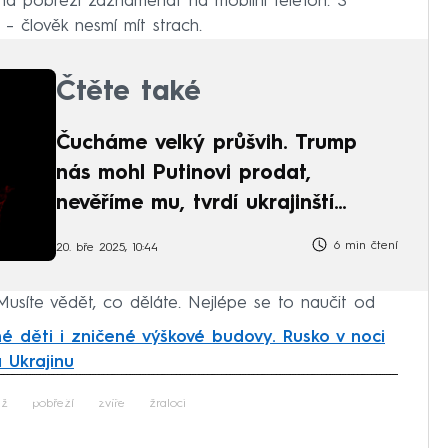
k na pobřeží zaznamenat na mobilní telefon. S
i – člověk nesmí mít strach.
Čtěte také
Čucháme velký průšvih. Trump
nás mohl Putinovi prodat,
nevěříme mu, tvrdí ukrajinští
vojáci
6 min čtení
20. bře 2025, 10:44
 Musíte vědět, co děláte. Nejlépe se to naučit od
é děti i zničené výškové budovy. Rusko v noci
 Ukrajinu
iled to fetch
áž
pobřeží
zvíře
žraloci