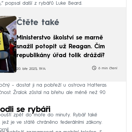
o,“ popsal další z rybářů Luke Beard.
Čtěte také
Ministerstvo školství se marně
snažil potopit už Reagan. Čím
republikány úřad tolik dráždí?
6 min čtení
20. bře 2025, 19:14
čný – dostat ji na pobřeží u ostrova Hatteras
ěčnost. Žralok zůstal na břehu ale méně než 90
odli se rybáři
 pouští zpět do moře do minuty. Rybář také
ře, jež je ve státě chráněno federálními zákony.
rnil.