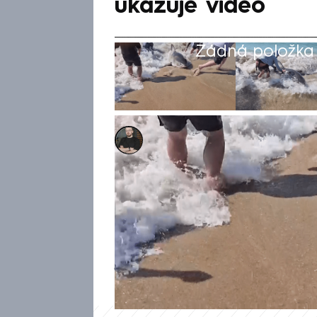
ukazuje video
Žádná položka z
Marek Pausz
20. bře 2025, 19:47
Partu rybářů na východě Seve
bílý žralok, kterého nakonec 
chytil, jsme si uvědomili, že 
souboj jeden z nich. S parybou
ji dostali na břeh, ihned ji pu
natočili, píše web Island Free 