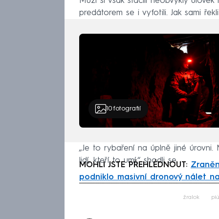
Muži si však stačili neobvyklý úlove
predátorem se i vyfotili. Jak sami řekl
10
fotografií
„Je to rybaření na úplně jiné úrovni.
lidí, kteří to umí,“ shodli se.
MOHLI JSTE PŘEHLÉDNOUT:
Zraněn
podniklo masivní dronový nálet na
Fa
žralok
pl