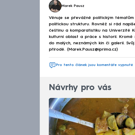
Marek Pausz
Věnuje se převážně politickým tématům 
politickou strukturu. Rovněž si rád napíš
češtinu a komparatistiku na Univerzitě K
kulturní oblast a práce s historií. Krom
do malých, neznámých kin či galerií. Svů
přírodě. (Marek.Pausz@iprima.cz)
Pro tento článek jsou komentáře vypnuté
Návrhy pro vás