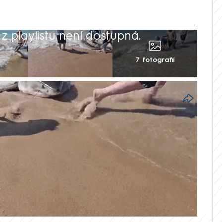
 playlistu není dostupná.
7 fotografií
rní Karolíny překvapil téměř čtyřmetrový
vytáhli na pobřeží. Hned poté, co se
to rozhodně není klasická ryba, popsal
 bojovali více než půl hodiny, ale jakmile
stili zpátky do moře. Unikátní úlovek si ale
Press.