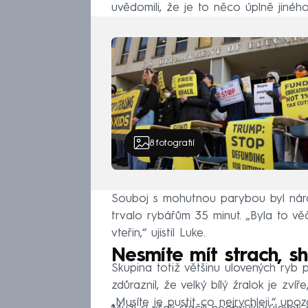
uvědomili, že je to něco úplně jinéh
8
fotografií
Souboj s mohutnou parybou byl náro
trvalo rybářům 35 minut. „Byla to v
vteřin,“ ujistil Luke.
Nesmíte mít strach, sh
Skupina totiž většinu ulovených ryb
zdůraznil, že velký bílý žralok je zví
„Musíte je pustit co nejrychleji,“ upozo