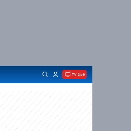
TV živě