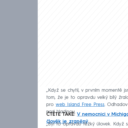
„Když se chytil, v prvním momentě jsme
tom, že je to opravdu velký bílý žral
pro
web Island Free Press
. Odhadova
nad hladinou.
ČTĚTE TAKÉ:
V nemocnici v Michiga
člověk je zraněný
„Byl to opravdu těžký úlovek. Když s