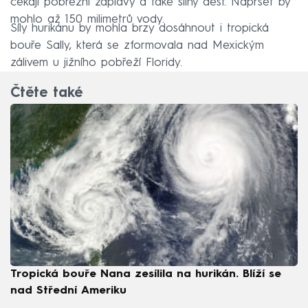
čekají pobřežní záplavy a také silný déšť. Napršet by
mohlo až 150 milimetrů vody.
Síly hurikánu by mohla brzy dosáhnout i tropická
bouře Sally, která se zformovala nad Mexickým
zálivem u jižního pobřeží Floridy.
Čtěte také
Tropická bouře Nana zesílila na hurikán. Blíží se
nad Střední Ameriku