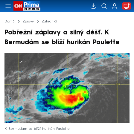
Domů
Zprávy
Zahraničí
Pobřežní záplavy a silný déšť. K
Bermudám se blíží hurikán Paulette
K Bermudám se blíží hurikán Paulette