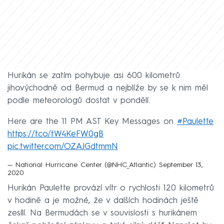
Hurikán se zatím pohybuje asi 600 kilometrů
jihovýchodně od Bermud a nejblíže by se k nim měl
podle meteorologů dostat v pondělí.
Here are the 11 PM AST Key Messages on
#Paulette
https://t.co/tW4KeFW0gB
pic.twitter.com/OZAJGdtmmN
— National Hurricane Center (@NHC_Atlantic)
September 13,
2020
Hurikán Paulette provází vítr o rychlosti 120 kilometrů
v hodině a je možné, že v dalších hodinách ještě
zesílí. Na Bermudách se v souvislosti s hurikánem